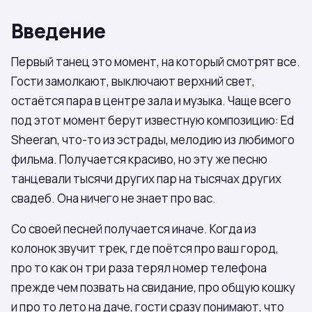
Введение
Первый танец это момент, на который смотрят все.
Гости замолкают, выключают верхний свет,
остаётся пара в центре зала и музыка. Чаще всего
под этот момент берут известную композицию: Ed
Sheeran, что-то из эстрады, мелодию из любимого
фильма. Получается красиво, но эту же песню
танцевали тысячи других пар на тысячах других
свадеб. Она ничего не знает про вас.
Со своей песней получается иначе. Когда из
колонок звучит трек, где поётся про ваш город,
про то как он три раза терял номер телефона
прежде чем позвать на свидание, про общую кошку
и про то лето на даче, гости сразу понимают, что