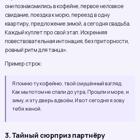
они познакомились в кофейне, первое неловкое
свидание, поездка к морю, переезд в одну
квартиру, предложение зимой, а сегодня свадьба.
Каждый куплет про свой этап. Искренняя
повествовательная интонация, без приторности,
ровный ритм для танца».
Пример строк:
Я помню ту кофейню, твой смущённый взгляд,
Как мы потом не спали до утра, Прошли и море, и
зиму, и эту дверь вдвоём, И вот сегодня я зову
тебя женой.
3. Тайный сюрприз партнёру