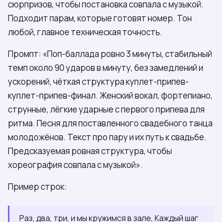
сюрпризов, чтобы постановка совпала с музыкой.
Подходит парам, которые готовят номер. Тон
любой, главное техническая точность.
Промпт: «Поп-баллада ровно 3 минуты, стабильный
темп около 90 ударов в минуту, без замедлений и
ускорений, чёткая структура куплет-припев-
куплет-припев-финал. Женский вокал, фортепиано,
струнные, лёгкие ударные с первого припева для
ритма. Песня для поставленного свадебного танца
молодожёнов. Текст про пару и их путь к свадьбе.
Предсказуемая ровная структура, чтобы
хореография совпала с музыкой».
Пример строк:
Раз, два, три, и мы кружимся в зале, Каждый шаг