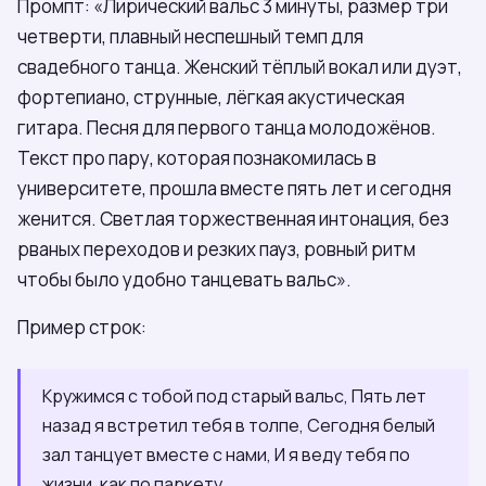
Промпт: «Лирический вальс 3 минуты, размер три
четверти, плавный неспешный темп для
свадебного танца. Женский тёплый вокал или дуэт,
фортепиано, струнные, лёгкая акустическая
гитара. Песня для первого танца молодожёнов.
Текст про пару, которая познакомилась в
университете, прошла вместе пять лет и сегодня
женится. Светлая торжественная интонация, без
рваных переходов и резких пауз, ровный ритм
чтобы было удобно танцевать вальс».
Пример строк:
Кружимся с тобой под старый вальс, Пять лет
назад я встретил тебя в толпе, Сегодня белый
зал танцует вместе с нами, И я веду тебя по
жизни, как по паркету.