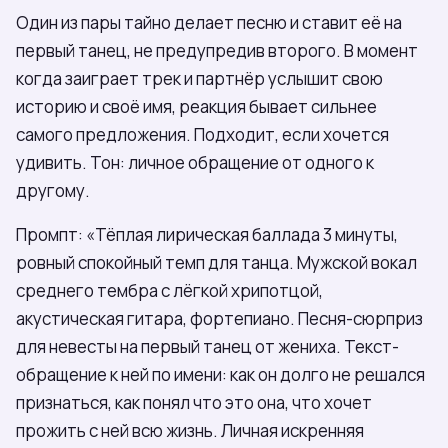
Один из пары тайно делает песню и ставит её на
первый танец, не предупредив второго. В момент
когда заиграет трек и партнёр услышит свою
историю и своё имя, реакция бывает сильнее
самого предложения. Подходит, если хочется
удивить. Тон: личное обращение от одного к
другому.
Промпт: «Тёплая лирическая баллада 3 минуты,
ровный спокойный темп для танца. Мужской вокал
среднего тембра с лёгкой хрипотцой,
акустическая гитара, фортепиано. Песня-сюрприз
для невесты на первый танец от жениха. Текст-
обращение к ней по имени: как он долго не решался
признаться, как понял что это она, что хочет
прожить с ней всю жизнь. Личная искренняя