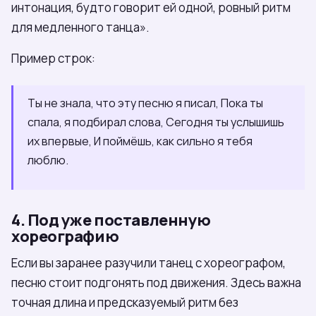
интонация, будто говорит ей одной, ровный ритм
для медленного танца».
Пример строк:
Ты не знала, что эту песню я писал, Пока ты
спала, я подбирал слова, Сегодня ты услышишь
их впервые, И поймёшь, как сильно я тебя
люблю.
4. Под уже поставленную
хореографию
Если вы заранее разучили танец с хореографом,
песню стоит подгонять под движения. Здесь важна
точная длина и предсказуемый ритм без