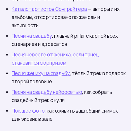
Каталог артистов Сонграйтера
— авторы и их
альбомы, отсортировано по жанрам и
активности.
Песни на свадьбу
, главный pillar с картой всех
сценариев и адресатов
Песня невесте от жениха, если танец
становится сюрпризом
Песня жениху на свадьбу
, тёплый трек в подарок
второй половине
Песня на свадьбу нейросетью
, как собрать
свадебный трек с нуля
Поющее фото
, как оживить ваш общий снимок
для экрана в зале