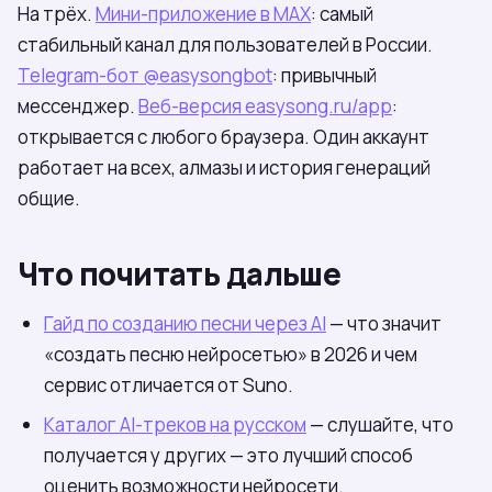
На трёх.
Мини-приложение в МАХ
: самый
стабильный канал для пользователей в России.
Telegram-бот @easysongbot
: привычный
мессенджер.
Веб-версия easysong.ru/app
:
открывается с любого браузера. Один аккаунт
работает на всех, алмазы и история генераций
общие.
Что почитать дальше
Гайд по созданию песни через AI
— что значит
«создать песню нейросетью» в 2026 и чем
сервис отличается от Suno.
Каталог AI-треков на русском
— слушайте, что
получается у других — это лучший способ
оценить возможности нейросети.