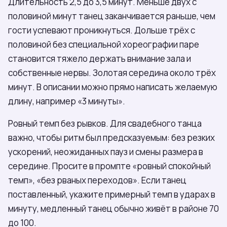
Длительность 2,5 до 3,5 минут. Меньше двух с
половиной минут танец заканчивается раньше, чем
гости успевают проникнуться. Дольше трёх с
половиной без специальной хореографии паре
становится тяжело держать внимание зала и
собственные нервы. Золотая середина около трёх
минут. В описании можно прямо написать желаемую
длину, например «3 минуты».
Ровный темп без рывков. Для свадебного танца
важно, чтобы ритм был предсказуемым: без резких
ускорений, неожиданных пауз и смены размера в
середине. Просите в промпте «ровный спокойный
темп», «без рваных переходов». Если танец
поставленный, укажите примерный темп в ударах в
минуту, медленный танец обычно живёт в районе 70
до 100.