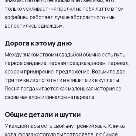
знакомство было неловким или смешным, это
только усиливает: «я пролил на тебя латте в той
кофейне» работает лучше абстрактного «мы
встретились однажды».
Дорога к этому дню
Между знакомством и свадьбой обычно есть путь:
первое свидание, первая поездка вдвоём, переезд,
ссора и примирение, предложение. Возьмите две-
три точки из этого пути и впишите их в куплеты.
Песня тогда читается как маленькая история со
своим началом и финалом на паркете.
Общие детали и шутки
У каждой пары есть свой внутренний язык. Кличка
кота, фраза которую вы повторяете, любимое