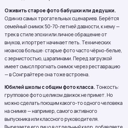
Оживить старое фото бабушки или дедушки.
Один из самых трогательных сценариев. Берётся
семейный снимок 50-70-летней давности, к нему —
трек в стиле эпохи или личное обращение от
внуков, и портрет начинает петь. Технических
нюансов больше: старые фото часто чёрно-белые,
с зернистостью, царапинами. Перед загрузкой
имеет смысл прогнать снимок через реставрацию
— в Сонграйтере она тоже встроена.
Юбилей школы с общим фото класса.
Тонкость:
групповое фото целиком движок не примет. Но
можно сделать поющим какого-то одного человека
на снимке — например, самого активного
выпускника или классного руководителя.
Вырезаете его лицо в отдельный кадр, добавляете