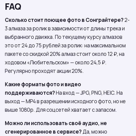
FAQ
Сколько стоит поющее фото в Сонграйтере?
2-
3 алмаза за ролик в зависимости от длины трека и
выбранного движка. По текущему курсу алмазов
это от 24 до 75 рублей за ролик: на максимальном
пакете со скидкой 20% алмаз стоит около 12 ₽, на
ходовом «Любительском» — около 24,5 ₽.
Регулярно проходят акции 20%.
Какие форматы фото и видео
поддерживаются?
На вход — JPG, PNG, HEIC. На
выход — MP4 в разрешении исходного фото, но не
выше 1080p. Для соцсетей хватает с запасом.
Можно ли использовать своё аудио, не
сгенерированное в сервисе?
Да, можно