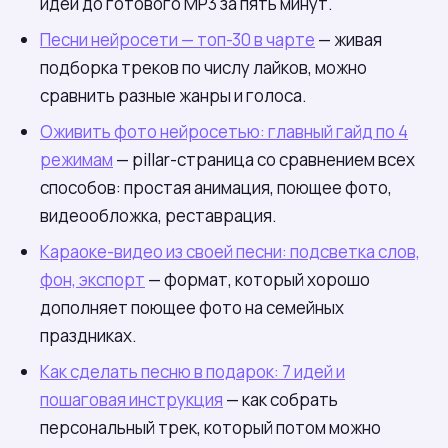
идеи до готового MP3 за пять минут.
Песни нейросети — топ-30 в чарте
— живая
подборка треков по числу лайков, можно
сравнить разные жанры и голоса.
Оживить фото нейросетью: главный гайд по 4
режимам
— pillar-страница со сравнением всех
способов: простая анимация, поющее фото,
видеообложка, реставрация.
Караоке-видео из своей песни: подсветка слов,
фон, экспорт
— формат, который хорошо
дополняет поющее фото на семейных
праздниках.
Как сделать песню в подарок: 7 идей и
пошаговая инструкция
— как собрать
персональный трек, который потом можно