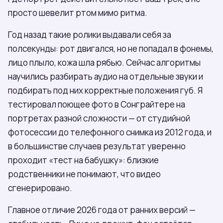
просто шевелит ртом мимо ритма.
Год назад такие ролики выдавали себя за
полсекунды: рот двигался, но не попадал в фонемы,
лицо плыло, кожа шла рябью. Сейчас алгоритмы
научились разбирать аудио на отдельные звуки и
подбирать под них корректные положения губ. Я
тестировал поющее фото в Сонграйтере на
портретах разной сложности — от студийной
фотосессии до телефонного снимка из 2012 года, и
в большинстве случаев результат уверенно
проходит «тест на бабушку»: близкие
родственники не понимают, что видео
сгенерировано.
Главное отличие 2026 года от ранних версий —