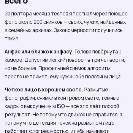
всего
За полтора месяца тестов я прогнал через поющее
фото около 200 снимков — своих, чужих, найденных
в семейных архивах. Закономерности получились
такие.
Анфас или близко к анфасу.
Голова повёрнута к
камере. Допустим лёгкий поворот в три четверти,
но не больше. Профильный снимок алгоритм
просто не примет: ему нужны обе половины лица.
Чёткое лицо в хорошем свете.
Размытые
фотографии, снимки в контровом свете, тёмные
кадры с выкрученным ISO — всё это даёт плохой
результат. Не потому что движок не справится, а
потому что детекция точек на размытом лице
работает с погрешностью, и губы начинают