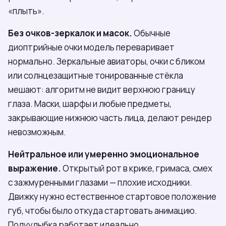
«плыть».
Без очков-зеркалок и масок.
Обычные
диоптрийные очки модель переваривает
нормально. Зеркальные авиаторы, очки с бликом
или солнцезащитные тонированные стёкла
мешают: алгоритм не видит верхнюю границу
глаза. Маски, шарфы и любые предметы,
закрывающие нижнюю часть лица, делают рендер
невозможным.
Нейтральное или умеренно эмоциональное
выражение.
Открытый рот в крике, гримаса, смех
с зажмуренными глазами — плохие исходники.
Движку нужно естественное стартовое положение
губ, чтобы было откуда стартовать анимацию.
Полуулыбка работает идеально.