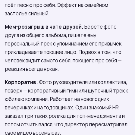
поёт песню про себя. Эффект на семейном
застолье сильный.
Мем-розыгрыш в чате друзей.
Берёте фото
друга из общего альбома, пишете ему
персональный трек с упоминанием его привычек,
прикладываете поющее лицо. Подвох в том, что
человек видит самого себя, поющего про себя —
реакция всегда яркая.
Корпоратив.
Фото руководителя или коллектива,
поверх — корпоративный гимн или шуточный трек к
юбилею компании. Работает на новогодних
вечеринках и на годовщинах. Один знакомый HR
заказал три таких ролика для топ-менеджмента и
потом отчитывался, что директор пересматривал
своё видео восемь раз.