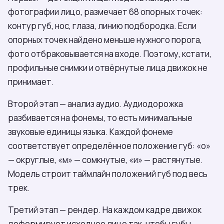
фотографии лицо, размечает 68 опорных точек:
контур губ, нос, глаза, линию подбородка. Если
опорных точек найдено меньше нужного порога,
фото отбраковывается на входе. Поэтому, кстати,
профильные снимки и отвёрнутые лица движок не
принимает.
Второй этап — анализ аудио. Аудиодорожка
разбивается на фонемы, то есть минимальные
звуковые единицы языка. Каждой фонеме
соответствует определённое положение губ: «о»
— округлые, «м» — сомкнутые, «и» — растянутые.
Модель строит таймлайн положений губ под весь
трек.
Третий этап — рендер. На каждом кадре движок
деформирует исходное лицо так, чтобы губы