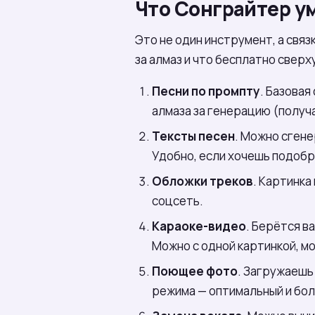
Что Сонграйтер у
Это не один инструмент, а связ
за алмаз и что бесплатно сверх
Песни по промпту
. Базовая
алмаза за генерацию (получ
Тексты песен
. Можно сгене
Удобно, если хочешь подобр
Обложки треков
. Картинка
соцсеть.
Караоке-видео
. Берётся в
Можно с одной картинкой, м
Поющее фото
. Загружаешь
режима — оптимальный и бол