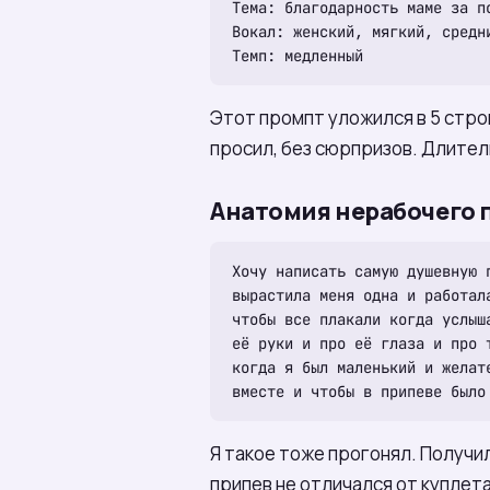
Тема: благодарность маме за по
Вокал: женский, мягкий, средни
Этот промпт уложился в 5 строк
просил, без сюрпризов. Длитель
Анатомия нерабочего 
Хочу написать самую душевную п
вырастила меня одна и работала
чтобы все плакали когда услыша
её руки и про её глаза и про 
когда я был маленький и желате
Я такое тоже прогонял. Получил
припев не отличался от куплет