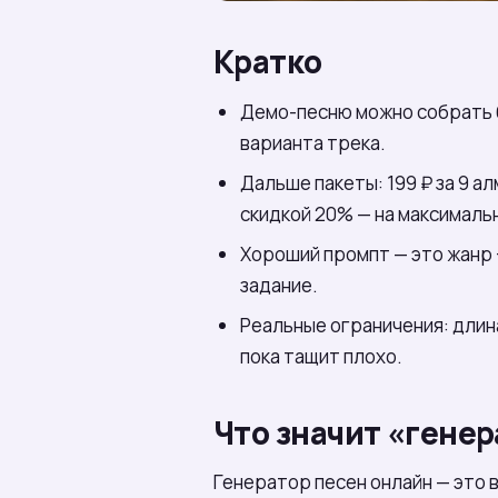
Кратко
Демо-песню можно собрать б
варианта трека.
Дальше пакеты: 199 ₽ за 9 алм
скидкой 20% — на максимальн
Хороший промпт — это жанр +
задание.
Реальные ограничения: длин
пока тащит плохо.
Что значит «генер
Генератор песен онлайн — это 