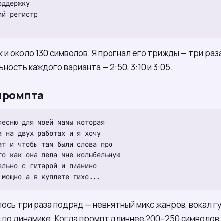
ддержку

й регистр

 и около 130 символов. Я прогнал его трижды — три раз
ность каждого варианта — 2:50, 3:10 и 3:05.
промпта
есню для моей мамы которая

 на двух работах и я хочу

т и чтобы там были слова про

то как она пела мне колыбельную

льно с гитарой и пианино

ось три раза подряд — невнятный микс жанров, вокал гу
а по динамике. Когда промпт длиннее 200–250 символов,