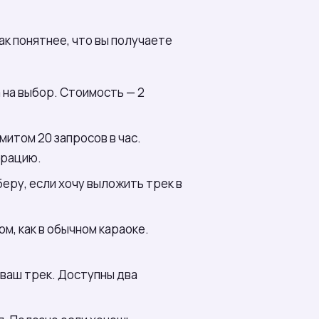
ак понятнее, что вы получаете
 на выбор. Стоимость — 2
митом 20 запросов в час.
ерацию.
беру, если хочу выложить трек в
­м, как в обычном караоке.
 ваш трек. Доступны два