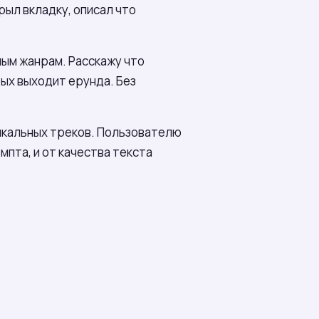
рыл вкладку, описал что
ным жанрам. Расскажу что
рых выходит ерунда. Без
ыкальных треков. Пользователю
мпта, и от качества текста