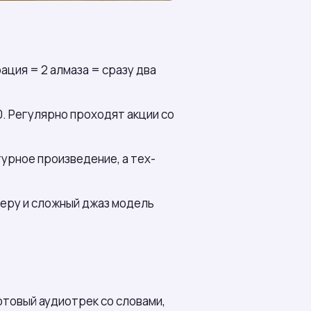
ция = 2 алмаза = сразу два
280. Регулярно проходят акции со
турное произведение, а тех-
перу и сложный джаз модель
отовый аудиотрек со словами,