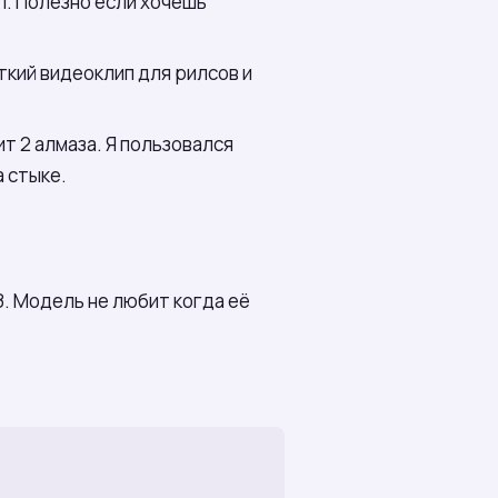
л. Полезно если хочешь
ткий видеоклип для рилсов и
т 2 алмаза. Я пользовался
 стыке.
З. Модель не любит когда её