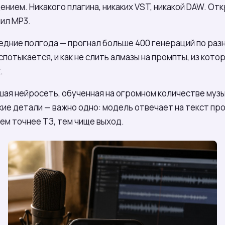
нием. Никакого плагина, никаких VST, никакой DAW. Отк
чил MP3.
дние полгода — прогнал больше 400 генераций по раз
потыкается, и как не слить алмазы на промпты, из кото
.
шая нейросеть, обученная на огромном количестве муз
ие детали — важно одно: модель отвечает на текст про
ем точнее ТЗ, тем чище выход.