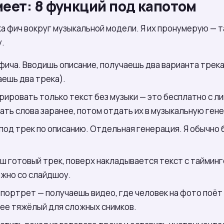
меет: 8 функций под капотом
ка фич вокруг музыкальной модели. Я их пронумерую — т
у.
 фича. Вводишь описание, получаешь два варианта трека
аешь два трека).
рировать только текст без музыки — это бесплатно с ли
ать слова заранее, потом отдать их в музыкальную ген
 под трек по описанию. Отдельная генерация. Я обычно 
аш готовый трек, поверх накладывается текст с тайминго
ожно со слайдшоу.
 портрет — получаешь видео, где человек на фото поёт
ее тяжёлый для сложных снимков.