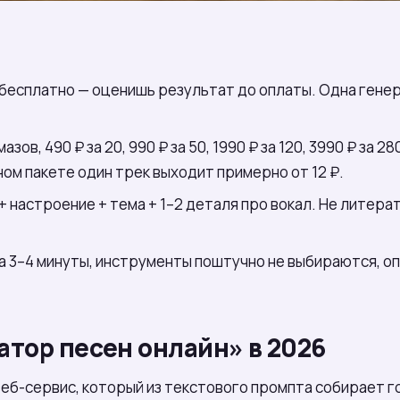
есплатно — оценишь результат до оплаты. Одна генера
азов, 490 ₽ за 20, 990 ₽ за 50, 1990 ₽ за 120, 3990 ₽ за 
ом пакете один трек выходит примерно от 12 ₽.
 настроение + тема + 1–2 деталя про вокал. Не литера
а 3–4 минуты, инструменты поштучно не выбираются, о
атор песен онлайн» в 2026
веб-сервис, который из текстового промпта собирает г