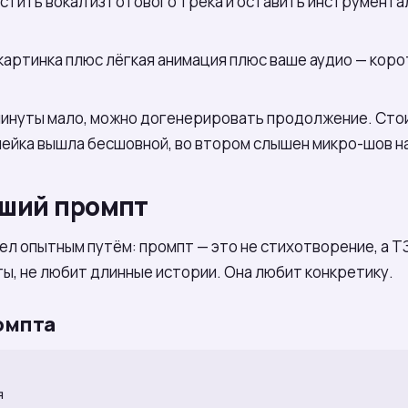
стить вокал из готового трека и оставить инструмента
 картинка плюс лёгкая анимация плюс ваше аудио — коро
 минуты мало, можно догенерировать продолжение. Стои
лейка вышла бесшовной, во втором слышен микро-шов на
оший промпт
ел опытным путём: промпт — это не стихотворение, а Т
ты, не любит длинные истории. Она любит конкретику.
омпта

