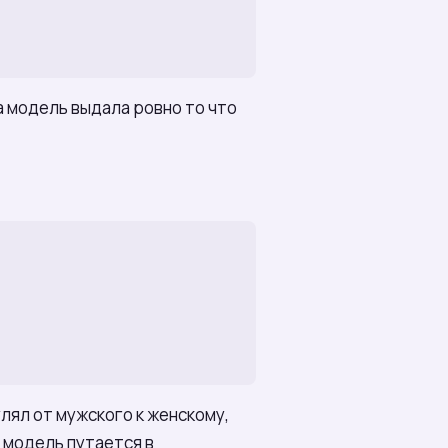
а модель выдала ровно то что
лял от мужского к женскому,
 модель путается в