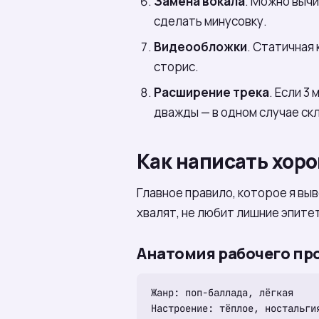
Замена вокала
. Можно вычи
сделать минусовку.
Видеообложки
. Статичная
сторис.
Расширение трека
. Если 3
дважды — в одном случае ск
Как написать хор
Главное правило, которое я выв
хвалят, не любит лишние эпите
Анатомия рабочего пр
Жанр: поп-баллада, лёгкая

Настроение: тёплое, ностальгия