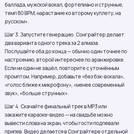
баллада, мужской вокал, фортепиано и струнные,
темп 80 BPM, нарастание ко второму куплету, на
русском».
Шаг 3. Запустите генерацию. Сонграйтер делает
два варианта одного трека за 2 алмаза.
Послушайте оба до конца — обычно один точнее по
настроению, второй интереснее по аранжировке.
Если ни один не зашёл, повторите с уточнённым
промптом. Например, добавьте «без бэк-вокала»,
«голос ближе к микрофону», «менее современный
звук», «больше струнных».
Шаг 4. Скачайте финальный трек в MP3 или
закажите караоке-видео — на свадьбе можно
вывести слова на экран, чтобы гости подпевали
припев. Видео делается в Сонграйтере отдельной