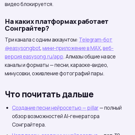
видео блокируется.
На каких платформах работает
Сонграйтер?
Три канала с одним аккаунтом:
Telegram-бот
@easysongbot
,
мини-приложение в МАХ
,
веб-
версия easysong.ru/app
. Алмазы общие на все
каналы и форматы — песни, караоке-видео,
минусовки, оживление фотографий пары.
Что почитать дальше
Создание песни нейросетью — pillar
— полный
обзор возможностей AI-генератора
Сонграйтера.