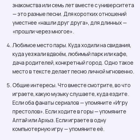
знакомства или семь лет вместе с университета
— это разные песни. Для коротких отношений
уместнее «нашли друг друга», для длинных —
«прошли через многое».
Любимое место пары. Куда ходили на свидания,
куда уезжали вдвоём, любимый парк или кафе,
дача родителей, конкретный город. Одно такое
место в тексте делает песню личной мгновенно.
Общие интересы. Что вместе смотрите, во что
играете, какую музыку слушаете, куда ездите.
Если оба фанаты сериалов — упомяните «Игру
престолов». Если ходите в горы — упомяните
Алтай или Архыз. Если играете в одну
компьютерную игру — упомяните её.