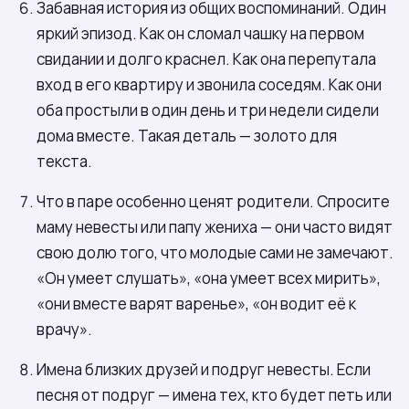
Забавная история из общих воспоминаний. Один
яркий эпизод. Как он сломал чашку на первом
свидании и долго краснел. Как она перепутала
вход в его квартиру и звонила соседям. Как они
оба простыли в один день и три недели сидели
дома вместе. Такая деталь — золото для
текста.
Что в паре особенно ценят родители. Спросите
маму невесты или папу жениха — они часто видят
свою долю того, что молодые сами не замечают.
«Он умеет слушать», «она умеет всех мирить»,
«они вместе варят варенье», «он водит её к
врачу».
Имена близких друзей и подруг невесты. Если
песня от подруг — имена тех, кто будет петь или