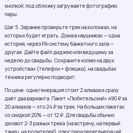
кнопкой, под обложку загружаете фотографию
пары.
Шаг 5. Заранее проверьте трек на колонках, на
которых будет играть. Дома в наушниках — одна
история, через PA-систему банкетного зала —
другая. Дайте файл диджею или ведущему за
неделю до свадьбы. Сохраните копию на двух
устройствах (телефон + флешка), на свадьбах
техника регулярно подводит.
По цене: одна генерация стоит 2 алмаза и сразу
даёт два варианта. Пакет «Любительский» 490 ₽ за
20 алмазов — это 24 ₽ за трек. На больших пакетах
со скидкой 20% — от 12 ₽. Для свадьбы обычно
делают 2-3 разных трека (на встречу, на первый
танец, на родителей), плюс пара перегенераций