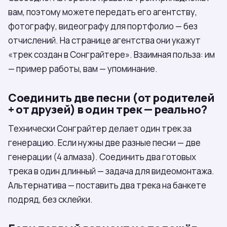
вам, поэтому можете передать его агентству,
фотографу, видеографу для портфолио — без
отчислений. На странице агентства они укажут
«трек создан в Сонграйтере». Взаимная польза: им
— пример работы, вам — упоминание.
Соединить две песни (от родителей
+ от друзей) в один трек — реально?
Технически Сонграйтер делает один трек за
генерацию. Если нужны две разные песни — две
генерации (4 алмаза). Соединить два готовых
трека в один длинный — задача для видеомонтажа.
Альтернатива — поставить два трека на банкете
подряд, без склейки.