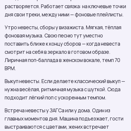
растворяется. Работает связка: на ключевые точки
дня свои треки, между ними — фоновые плейлисты.
Утро невесты, сборы у визажиста. Мягкая, тёплая
фоновая музыка. Свою песню тут уместно
поставить ближе к концу сборов — когда невеста
смотрит на себя в зеркало в готовом образе.
Лиричная поп-баллада в женском вокале, темп 70
BPM.
Выкуп невесты. Если делаете классический выкуп —
нужна весёлая, ритмичная музыка с шуткой. Сюда
подходит лёгкий поп с ускоренным темпом.
Встреча невесты у ЗАГСа или у дома. Один из
главных моментов дня. Машина подъезжает, гости
выстраиваются с цветами, жених встречает