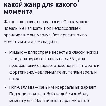
какой жанр для какого
момента
Жанр — половина впечатления. Слова можно
идеальные написать, но в неподходящей
аранжировке они утонут. Вот ориентиры по
моментам и стилям свадьбы.
Романс — для встречи невесты в классическом
зале, для первого танца у пары 35+, для
поздравлений старшего поколения. Гитара или
фортепиано, медленный темп, тёплый зрелый
вокал.
Поп-баллада — самый универсальный вариант.
Подходит почти любой свадьбе и любому
моменту дня. Чистый вокал, аранжировка с