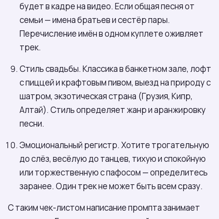
будет в кадре на видео. Если общая песня от
семьи — имена братьев и сестёр пары.
Перечисление имён в одном куплете оживляет
трек.
Стиль свадьбы. Классика в банкетном зале, лофт
с пиццей и крафтовым пивом, выезд на природу с
шатром, экзотическая страна (Грузия, Кипр,
Алтай). Стиль определяет жанр и аранжировку
песни.
Эмоциональный регистр. Хотите трогательную
до слёз, весёлую до танцев, тихую и спокойную
или торжественную с пафосом — определитесь
заранее. Один трек не может быть всем сразу.
С таким чек-листом написание промпта занимает