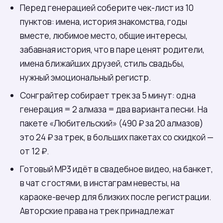
Перед генерацией соберите чек-лист из 10
пунктов: имена, история знакомства, годы
вместе, любимое место, общие интересы,
забавная история, что в паре ценят родители,
имена ближайших друзей, стиль свадьбы,
нужный эмоциональный регистр.
Сонграйтер собирает трек за 5 минут: одна
генерация = 2 алмаза = два варианта песни. На
пакете «Любительский» (490 ₽ за 20 алмазов)
это 24 ₽ за трек, в больших пакетах со скидкой —
от 12 ₽.
Готовый MP3 идёт в свадебное видео, на банкет,
в чат с гостями, в инстаграм невесты, на
караоке-вечер для близких после регистрации.
Авторские права на трек принадлежат