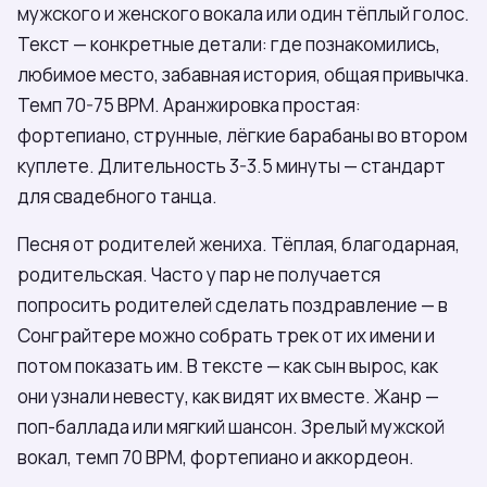
мужского и женского вокала или один тёплый голос.
Текст — конкретные детали: где познакомились,
любимое место, забавная история, общая привычка.
Темп 70-75 BPM. Аранжировка простая:
фортепиано, струнные, лёгкие барабаны во втором
куплете. Длительность 3-3.5 минуты — стандарт
для свадебного танца.
Песня от родителей жениха. Тёплая, благодарная,
родительская. Часто у пар не получается
попросить родителей сделать поздравление — в
Сонграйтере можно собрать трек от их имени и
потом показать им. В тексте — как сын вырос, как
они узнали невесту, как видят их вместе. Жанр —
поп-баллада или мягкий шансон. Зрелый мужской
вокал, темп 70 BPM, фортепиано и аккордеон.