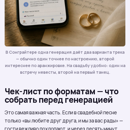
В Сонграйтере одна генерация даёт два варианта трека
— обычно один точнее по настроению, второй
интереснее по аранжировке. На свадьбу удобно: один на
встречу невесты, второй на первый танец.
Чек-лист по форматам — что
собрать перед генерацией
Это самая важная часть. Если в свадебной песне
только «вы любите друг друга, и мы за вас рады» —
гости вежливо похлопают, и через десять минут