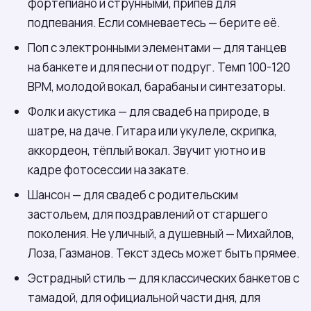
фортепиано и струнными, припев для
подпевания. Если сомневаетесь — берите её.
Поп с электронными элементами — для танцев
на банкете и для песни от подруг. Темп 100-120
BPM, молодой вокал, барабаны и синтезаторы.
Фолк и акустика — для свадеб на природе, в
шатре, на даче. Гитара или укулеле, скрипка,
аккордеон, тёплый вокал. Звучит уютно и в
кадре фотосессии на закате.
Шансон — для свадеб с родительским
застольем, для поздравлений от старшего
поколения. Не уличный, а душевный — Михайлов,
Лоза, Газманов. Текст здесь может быть прямее.
Эстрадный стиль — для классических банкетов с
тамадой, для официальной части дня, для