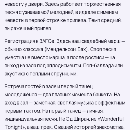
невесту у двери. Здесь работает торжественная
песня с узнаваемой мелодией, в идеале с именем
невесты в первой строчке припева. Темп средний,
выраженный припев.
Регистрация в ЗАГСе. Здесь ваш свадебный марш —
обычно классика (Мендельсон, Бах). Своя песня
уместна не вместо марша, а после росписи — на
выход из зала под аплодисменты. Поп-баллада или
акустика с тёплыми струнными.
Встреча гостей в зале и первый танец
молодожёнов — два главных момента банкета. На
вход в зал — заметная, светлая музыка с эффектным
первым тактом. На первый танец — личная,
индивидуальная песня. Не Эд Ширан, не «Wonderful
Tonight», а ваш трек. С вашей историей знакомства,