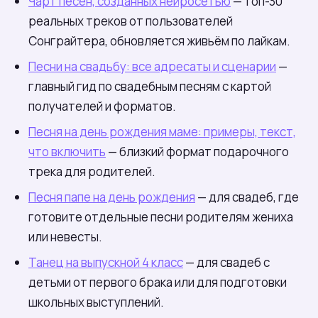
Чарт песен, созданных нейросетью
— топ-30
реальных треков от пользователей
Сонграйтера, обновляется живьём по лайкам.
Песни на свадьбу: все адресаты и сценарии
—
главный гид по свадебным песням с картой
получателей и форматов.
Песня на день рождения маме: примеры, текст,
что включить
— близкий формат подарочного
трека для родителей.
Песня папе на день рождения
— для свадеб, где
готовите отдельные песни родителям жениха
или невесты.
Танец на выпускной 4 класс
— для свадеб с
детьми от первого брака или для подготовки
школьных выступлений.