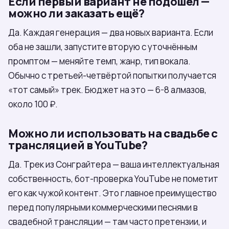
Если первый вариант не подошёл —
можно ли заказать ещё?
Да. Каждая генерация — два новых варианта. Если
оба не зашли, запустите вторую с уточнённым
промптом — меняйте темп, жанр, тип вокала.
Обычно с третьей-четвёртой попытки получается
«тот самый» трек. Бюджет на это — 6-8 алмазов,
около 100 ₽.
Можно ли использовать на свадьбе с
трансляцией в YouTube?
Да. Трек из Сонграйтера — ваша интеллектуальная
собственность, бот-проверка YouTube не пометит
его как чужой контент. Это главное преимущество
перед популярными коммерческими песнями в
свадебной трансляции — там часто претензии, и