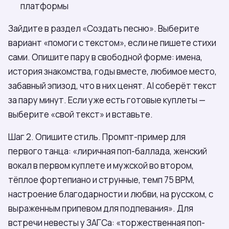
платформы
Зайдите в раздел «Создать песню». Выберите
вариант «помоги с текстом», если не пишете стихи
сами. Опишите пару в свободной форме: имена,
история знакомства, годы вместе, любимое место,
забавный эпизод, что в них ценят. AI соберёт текст
за пару минут. Если уже есть готовые куплеты —
выберите «свой текст» и вставьте.
Шаг 2. Опишите стиль. Промпт-пример для
первого танца: «лиричная поп-баллада, женский
вокал в первом куплете и мужской во втором,
тёплое фортепиано и струнные, темп 75 BPM,
настроение благодарности и любви, на русском, с
выраженным припевом для подпевания». Для
встречи невесты у ЗАГСа: «торжественная поп-