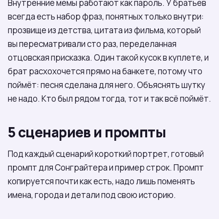
Внутренние мемы работают как пароль. У братьев
всегда есть набор фраз, понятных только внутри:
прозвище из детства, цитата из фильма, который
вы пересматривали сто раз, переделанная
отцовская присказка. Один такой кусок в куплете, и
брат расхохочется прямо на банкете, потому что
поймёт: песня сделана для него. Объяснять шутку
не надо. Кто был рядом тогда, тот и так всё поймёт.
5 сценариев и промпты
Под каждый сценарий короткий портрет, готовый
промпт для Сонграйтера и пример строк. Промпт
копируется почти как есть, надо лишь поменять
имена, города и детали под свою историю.