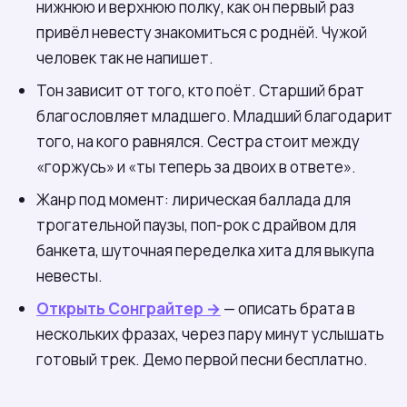
нижнюю и верхнюю полку, как он первый раз
привёл невесту знакомиться с роднёй. Чужой
человек так не напишет.
Тон зависит от того, кто поёт. Старший брат
благословляет младшего. Младший благодарит
того, на кого равнялся. Сестра стоит между
«горжусь» и «ты теперь за двоих в ответе».
Жанр под момент: лирическая баллада для
трогательной паузы, поп-рок с драйвом для
банкета, шуточная переделка хита для выкупа
невесты.
Открыть Сонграйтер →
— описать брата в
нескольких фразах, через пару минут услышать
готовый трек. Демо первой песни бесплатно.