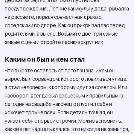
держал за седло, а потом отпустил без
предупреждения. Летние каникулы у деда, рыбалка
на рассвете, первая совместная драка с
соседскими во дворе. Как он прикрывал вас перед
родителями, а вы его. Возьмите две-три самые
живые сцены и стройте песню вокруг них.
Каким он был и кем стал
Что в брате осталось от того пацана, и кем он
вырос. Был сорванцом, которого ловила вся улица,
а стал человеком, к которому идут за советом. Или
наоборот: всегда был серьёзным и правильным, а
сегодня на свадьбе наконец отпустил себя и
хохочет громче всех. Если деталь точная, он
узнает себя с первой строчки. Можно вспомнить,
как он в пятнадцать клялся, что никогда не женится,