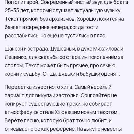
Поп с гитарой. Современный чистый звук для брата
25–35 лет, который слушает актуальную музыку.
Текст прямой, без архаизмов. Хорошо ложится на
банкет в середине вечера, когда гости
расслабились, но ещё не пустились в пляс.
Шансон и эстрада. Душевный, в духе Михайлова и
Лещенко, для свадьбы со старшим поколением за
столом. Текст может быть прямее, про семью,
корни и судьбу. Отцы, дядьки и бабушки оценят.
Переделка известного хита. Самый весёлый
вариант для выкупа и застолья. Сонграйтер не
копирует существующие треки, но собирает
атмосферу «в стиле X» с вашим новым текстом.
Берёте песню, которую брат точно любит, и
описываете её как референс. На выкупе невесты