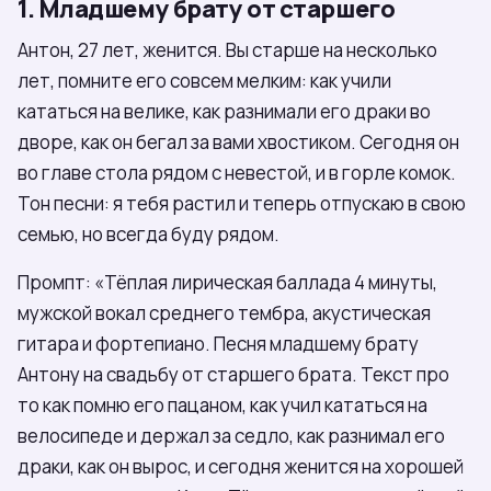
1. Младшему брату от старшего
Антон, 27 лет, женится. Вы старше на несколько
лет, помните его совсем мелким: как учили
кататься на велике, как разнимали его драки во
дворе, как он бегал за вами хвостиком. Сегодня он
во главе стола рядом с невестой, и в горле комок.
Тон песни: я тебя растил и теперь отпускаю в свою
семью, но всегда буду рядом.
Промпт: «Тёплая лирическая баллада 4 минуты,
мужской вокал среднего тембра, акустическая
гитара и фортепиано. Песня младшему брату
Антону на свадьбу от старшего брата. Текст про
то как помню его пацаном, как учил кататься на
велосипеде и держал за седло, как разнимал его
драки, как он вырос, и сегодня женится на хорошей