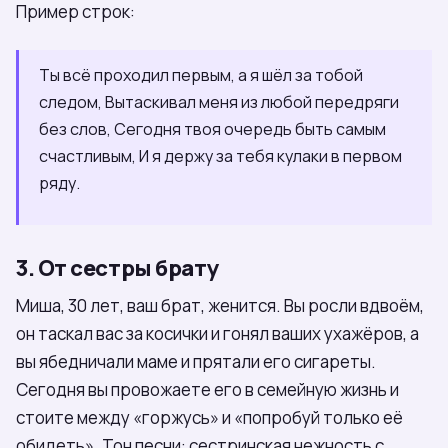
Пример строк:
Ты всё проходил первым, а я шёл за тобой
следом, Вытаскивал меня из любой передряги
без слов, Сегодня твоя очередь быть самым
счастливым, И я держу за тебя кулаки в первом
ряду.
3. От сестры брату
Миша, 30 лет, ваш брат, женится. Вы росли вдвоём,
он таскал вас за косички и гонял ваших ухажёров, а
вы ябедничали маме и прятали его сигареты.
Сегодня вы провожаете его в семейную жизнь и
стоите между «горжусь» и «попробуй только её
обидеть». Тон песни: сестринская нежность с