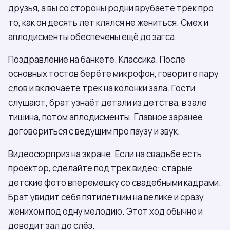
друзья, а вы со стороны родни врубаете трек про
то, как он десять лет клялся не жениться. Смех и
аплодисменты обеспечены ещё до загса.
Поздравление на банкете. Классика. После
основных тостов берёте микрофон, говорите пару
слов и включаете трек на колонки зала. Гости
слушают, брат узнаёт детали из детства, в зале
тишина, потом аплодисменты. Главное заранее
договориться с ведущим про паузу и звук.
Видеосюрприз на экране. Если на свадьбе есть
проектор, сделайте под трек видео: старые
детские фото вперемешку со свадебными кадрами.
Брат увидит себя пятилетним на велике и сразу
женихом под одну мелодию. Этот ход обычно и
доводит зал до слёз.