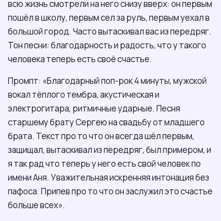
всю жизнь смотрели на него снизу вверх: он первым
пошёл в школу, первым сел за руль, первым уехал в
большой город. Часто вытаскивал вас из передряг.
Тон песни: благодарность и радость, что у такого
человека теперь есть своё счастье.
Промпт: «Благодарный поп-рок 4 минуты, мужской
вокал тёплого тембра, акустическая и
электрогитара, ритмичные ударные. Песня
старшему брату Сергею на свадьбу от младшего
брата. Текст про то что он всегда шёл первым,
защищал, вытаскивал из передряг, был примером, и
я так рад что теперь у него есть свой человек по
имени Аня. Уважительная искренняя интонация без
пафоса. Припев про то что он заслужил это счастье
больше всех».