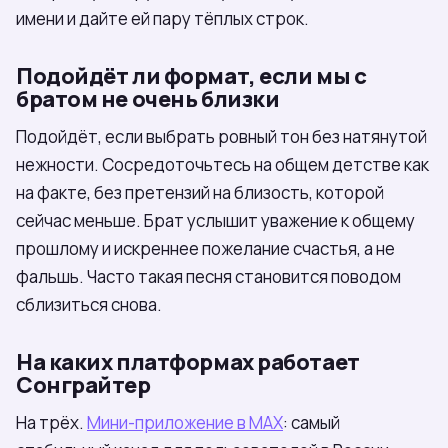
имени и дайте ей пару тёплых строк.
Подойдёт ли формат, если мы с
братом не очень близки
Подойдёт, если выбрать ровный тон без натянутой
нежности. Сосредоточьтесь на общем детстве как
на факте, без претензий на близость, которой
сейчас меньше. Брат услышит уважение к общему
прошлому и искреннее пожелание счастья, а не
фальшь. Часто такая песня становится поводом
сблизиться снова.
На каких платформах работает
Сонграйтер
На трёх.
Мини-приложение в МАХ
: самый