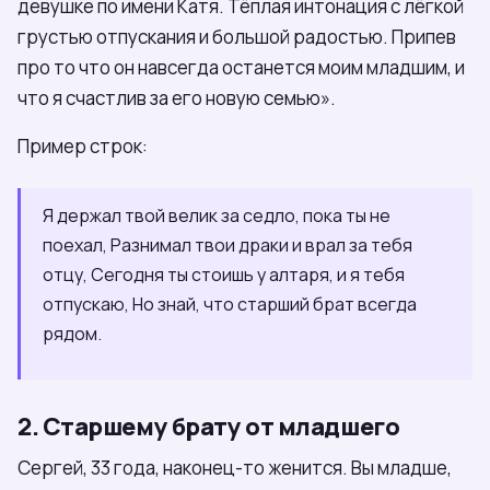
девушке по имени Катя. Тёплая интонация с лёгкой
грустью отпускания и большой радостью. Припев
про то что он навсегда останется моим младшим, и
что я счастлив за его новую семью».
Пример строк:
Я держал твой велик за седло, пока ты не
поехал, Разнимал твои драки и врал за тебя
отцу, Сегодня ты стоишь у алтаря, и я тебя
отпускаю, Но знай, что старший брат всегда
рядом.
2. Старшему брату от младшего
Сергей, 33 года, наконец-то женится. Вы младше,