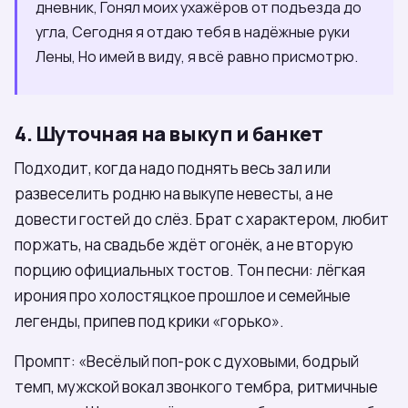
дневник, Гонял моих ухажёров от подъезда до
угла, Сегодня я отдаю тебя в надёжные руки
Лены, Но имей в виду, я всё равно присмотрю.
4. Шуточная на выкуп и банкет
Подходит, когда надо поднять весь зал или
развеселить родню на выкупе невесты, а не
довести гостей до слёз. Брат с характером, любит
поржать, на свадьбе ждёт огонёк, а не вторую
порцию официальных тостов. Тон песни: лёгкая
ирония про холостяцкое прошлое и семейные
легенды, припев под крики «горько».
Промпт: «Весёлый поп-рок с духовыми, бодрый
темп, мужской вокал звонкого тембра, ритмичные