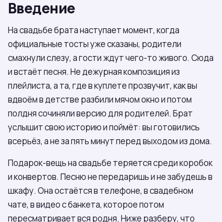
Введение
На свадьбе брата наступает момент, когда
официальные тосты уже сказаны, родители
смахнули слезу, а гости ждут чего-то живого. Сюда
и встаёт песня. Не дежурная композиция из
плейлиста, а та, где в куплете прозвучит, как вы
вдвоём в детстве разбили мячом окно и потом
полдня сочиняли версию для родителей. Брат
услышит свою историю и поймёт: вы готовились
всерьёз, а не за пять минут перед выходом из дома.
Подарок-вещь на свадьбе теряется среди коробок
и конвертов. Песню не передаришь и не забудешь в
шкафу. Она остаётся в телефоне, в свадебном
чате, в видео с банкета, которое потом
пересматривает вся родня. Ниже разберу, что