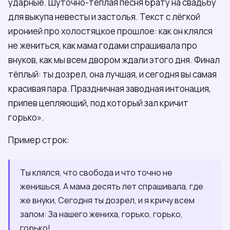
ударные. Шуточно-тёплая песня брату на свадьбу
для выкупа невесты и застолья. Текст с лёгкой
иронией про холостяцкое прошлое: как он клялся
не жениться, как мама годами спрашивала про
внуков, как мы всем двором ждали этого дня. Финал
тёплый: ты дозрел, она лучшая, и сегодня вы самая
красивая пара. Праздничная заводная интонация,
припев цепляющий, под который зал кричит
горько».
Пример строк:
Ты клялся, что свобода и что точно не
женишься, А мама десять лет спрашивала, где
же внуки, Сегодня ты дозрел, и я кричу всем
залом: За нашего жениха, горько, горько,
горько!