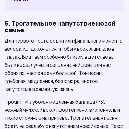
5. Трогательное напутствие новой
семье
Для первого тоста родни или финального момента
вечера, когда хочется, чтобы у всех защипало в
глазах. Брат вам особенно близок, в детстве вы
были неразлучны, и сегодняшний день для вас
обоих по-настоящему большой. Тон песни:
глубокая, медленная, без юмора, чистое
напутствие в семейную жизнь.
Промпт: «Глубокая медленная баллада 4:30,
нежный мужской вокал, фортепиано, виолончель и
тихие струнные на припеве. Трогательная песня
брату на свадьбу с напутствием новой семье. Текст