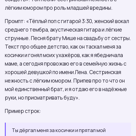
лёгким юмором про роль младшей вредины.
Промпт: «Тёплый поп с гитарой 3:30, женский вокал
среднего тембра, акустическая гитара и лёгкие
струнные. Песня брату Мише на свадьбу от сестры.
Текст про общее детство, как он таскал меня за
косички и гонял моих ухажёров, как я ябедничала
маме, а сегодня провожаю его в семейную жизнь с
хорошей девушкой по имени Лена. Сестринская
нежность с лёгким юмором. Припев про то что он
мой единственный брат, и я отдаю его в надёжные
руки, но присматривать буду».
Пример строк:
Ты дёргал меня за косички и прятал мой