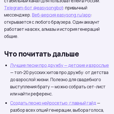
стабильный канал для пользователей в России.
Telegram-бот @easysongbot
: привычный
мессенджер.
Веб-версия easysong.ru/app
:
открывается с любого браузера. Один аккаунт
работает на всех, алмазы и история генераций
общие.
Что почитать дальше
Лучшие песни про дружбу — детские и взрослые
— топ-20 русских хитов про дружбу: от детства
до взрослой жизни. Полезно для свадебного
выступления брату — можно собрать сет-лист
или найти референс.
Создать песню нейросетью: главный гайд
—
разбор всех опций генерации, выбора голоса,