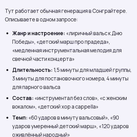
Тут работает обычная генерация в Сонграйтере.
Описываете в одном запросе:
Жанр и настроение:
«лиричный вальс к Дню
Победы», «детский марш про прадеда»,
«медленная инструментальная мелодия для
свечной части концерта»
Длительность:
1,5 минуты для младшей группы,
3 минуты для постановочного номера, 4 минуты
для парного вальса
Состав:
«инструментал без слов», «с женским
вокалом», «детский хор a cappella»
Темп:
«60 ударов в минуту вальсовый», «90
ударов умеренный детский марш», «120 ударов
оживлённый народный»