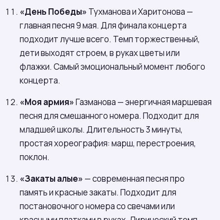
«День Победы»
Тухманова и Харитонова —
главная песня 9 мая. Для финала концерта
подходит лучше всего. Темп торжественный,
дети выходят строем, в руках цветы или
флажки. Самый эмоциональный момент любого
концерта.
«Моя армия»
Газманова — энергичная маршевая
песня для смешанного номера. Подходит для
младшей школы. Длительность 3 минуты,
простая хореография: марш, перестроения,
поклон.
«Закаты алые»
— современная песня про
память и красные закаты. Подходит для
постановочного номера со свечами или
красными платками в руках. Лирический темп,