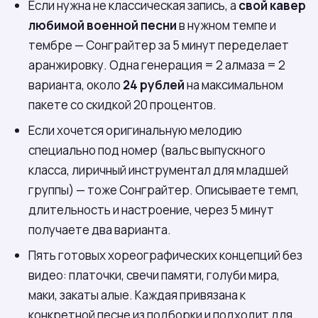
Если нужна не классическая запись, а
свой кавер
любимой военной песни
в нужном темпе и
тембре — Сонграйтер за 5 минут переделает
аранжировку. Одна генерация = 2 алмаза = 2
варианта, около
24 рублей
на максимальном
пакете со скидкой 20 процентов.
Если хочется оригинальную мелодию
специально под номер (вальс выпускного
класса, лиричный инструментал для младшей
группы) — тоже Сонграйтер. Описываете темп,
длительность и настроение, через 5 минут
получаете два варианта.
Пять готовых хореографических концепций без
видео: платочки, свечи памяти, голуби мира,
маки, закаты алые. Каждая привязана к
конкретной песне из подборки и подходит для