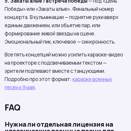
5. Закаты алые / встреча победы
— под «День
Победы» или «Закаты алые». Финальный номер
концерта. В кульминации — поднятие руки вверх
единым движением, или объятие пар, или
формирование живой звезды на сцене.
Эмоциональный пик, ключевое — синхронность.
Все пять концепций можно усилить караоке-видео
на проекторе с подсвечиваемым текстом —
зрители подпевают вместе с танцующими.
Подробно про этот формат:
караоке военных
песен к 9 мая
.
FAQ
Нужна ли отдельная лицензия на
классические военные песни для