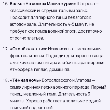
Вальс «На сопках Маньчжурии»
Шатрова —
классический инструментальный вальс.
Подходит для парного танца педагогов в
актовом зале. Длительность 4-5 минут. Не
требует костюмов военной эпохи, достаточно
строгих платьев.
«Огонёк»
на стихи Исаковского — мелодичная
фронтовая песня. Подходит для парного танца
с мягким светом, гитара или баян в аранжировке.
Атмосфера тёплая, домашняя.
«Тёмная ночь»
Богословского и Агатова —
самая лиричная песня военного периода. Парный
танец, медленный темп. Длительность 3
минуты. Хорошо работает в полутьме с одной
точечной подсветкой.