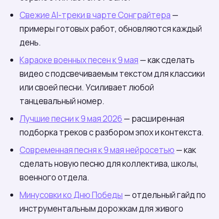
Свежие AI-треки в чарте Сонграйтера
—
примеры готовых работ, обновляются каждый
день.
Караоке военных песен к 9 мая
— как сделать
видео с подсвечиваемым текстом для классики
или своей песни. Усиливает любой
танцевальный номер.
Лучшие песни к 9 мая 2026
— расширенная
подборка треков с разбором эпох и контекста.
Современная песня к 9 мая нейросетью
— как
сделать новую песню для коллектива, школы,
военного отдела.
Минусовки ко Дню Победы
— отдельный гайд по
инструментальным дорожкам для живого