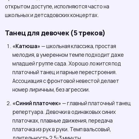
открытом доступе, исполняются часто на
школьных и детсадовских концертах.
Танец для девочек (5 треков)
«Катюша»
— школьная классика, простая
мелодия, в умеренном темпе подходит даже
младшей группе сада. Хорошо ложится под
платочный танец и парные перестроения.
Ассоциация с фронтовой невестой делает
номер лиричным, без агрессии.
«Синий платочек»
— главный платочный танец
репертуара. Девочки в одинаковых синих
платочках, плавные движения, передача
платочка из рук в руки. Темп вальсовый,
длительность 2,5-3 минуты.