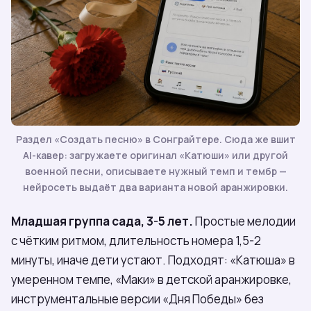
Раздел «Создать песню» в Сонграйтере. Сюда же вшит
AI-кавер: загружаете оригинал «Катюши» или другой
военной песни, описываете нужный темп и тембр —
нейросеть выдаёт два варианта новой аранжировки.
Младшая группа сада, 3-5 лет.
Простые мелодии
с чётким ритмом, длительность номера 1,5-2
минуты, иначе дети устают. Подходят: «Катюша» в
умеренном темпе, «Маки» в детской аранжировке,
инструментальные версии «Дня Победы» без