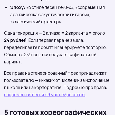
Эпоху:
«в стиле песен 1940-х», «современная
аранжировка с акустической гитарой»,
«классический оркестр»
Одна генерация — 2 алмаза = 2 варианта = около
24 рублей
. Если первая пара не зашла,
переделываете промпт и генерируете повторно.
Обычно с 2-3 попытки получается финальный
вариант.
Все права на сгенерированный трек принадлежат
пользователю — никаких отчислений за исполнение
в школе или на корпоративе. Подробно про права:
современная песня к 9 мая нейросетью
.
5 готовых хореографических