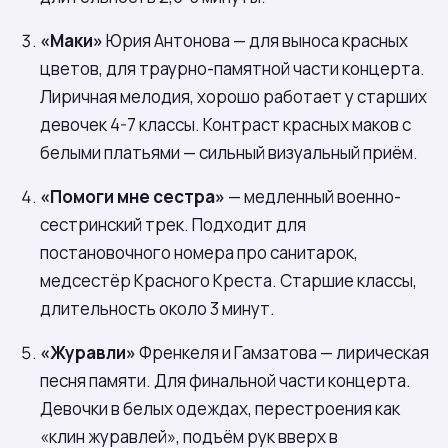
«Маки»
Юрия Антонова — для выноса красных
цветов, для траурно-памятной части концерта.
Лиричная мелодия, хорошо работает у старших
девочек 4-7 классы. Контраст красных маков с
белыми платьями — сильный визуальный приём.
«Помоги мне сестра»
— медленный военно-
сестринский трек. Подходит для
постановочного номера про санитарок,
медсестёр Красного Креста. Старшие классы,
длительность около 3 минут.
«Журавли»
Френкеля и Гамзатова — лирическая
песня памяти. Для финальной части концерта.
Девочки в белых одеждах, перестроения как
«клин журавлей», подъём рук вверх в