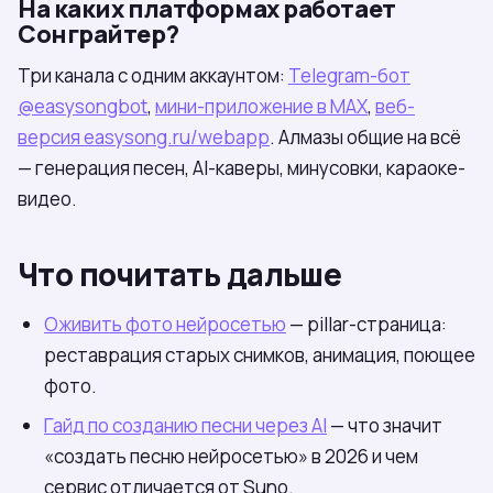
На каких платформах работает
Сонграйтер?
Три канала с одним аккаунтом:
Telegram-бот
@easysongbot
,
мини-приложение в МАХ
,
веб-
версия easysong.ru/webapp
. Алмазы общие на всё
— генерация песен, AI-каверы, минусовки, караоке-
видео.
Что почитать дальше
Оживить фото нейросетью
— pillar-страница:
реставрация старых снимков, анимация, поющее
фото.
Гайд по созданию песни через AI
— что значит
«создать песню нейросетью» в 2026 и чем
сервис отличается от Suno.