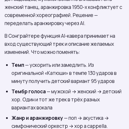
женский танец, аранжировка 1950-х конфликтует с
современной хореографией. Решение —
переделать аранжировку через AI.
В Сонграйтере функция AI-кавера принимает на
вход существующий трек и описание желаемых
изменений. Что можно поменять:
Темп
— ускорить или замедлить. Из
оригинальной «Катюши» в темпе 130 ударов в
минуту получить детский вариант 95 ударов
Тембр голоса
— мужской → женский → детский
хор. Один и тот же трек в трёх разных
вариантах вокала
Жанр и аранжировку
— поп → акустика →
симфонический оркестр → хор a cappella.