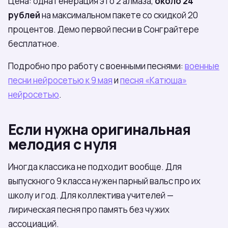
Цена: одна генерация это 2 алмаза,
около 24
рублей
на максимальном пакете со скидкой 20
процентов. Демо первой песни в Сонграйтере
бесплатное.
Подробно про работу с военными песнями:
военные
песни нейросетью к 9 мая
и
песня «Катюша»
нейросетью
.
Если нужна оригинальная
мелодия с нуля
Иногда классика не подходит вообще. Для
выпускного 9 класса нужен парный вальс про их
школу и год. Для коллектива учителей —
лирическая песня про память без чужих
ассоциаций.