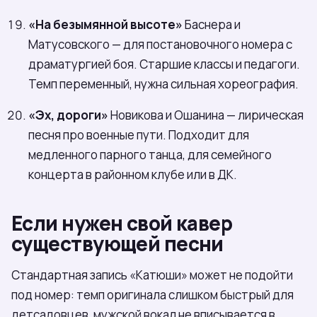
«На безымянной высоте»
Баснера и
Матусовского — для постановочного номера с
драматургией боя. Старшие классы и педагоги.
Темп переменный, нужна сильная хореография.
«Эх, дороги»
Новикова и Ошанина — лирическая
песня про военные пути. Подходит для
медленного парного танца, для семейного
концерта в районном клубе или в ДК.
Если нужен свой кавер
существующей песни
Стандартная запись «Катюши» может не подойти
под номер: темп оригинала слишком быстрый для
детсадовцев, мужской вокал не вписывается в