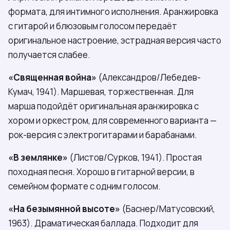
формата, для интимного исполнения. Аранжировка
с гитарой и блюзовым голосом передаёт
оригинальное настроение, эстрадная версия часто
получается слабее.
«Священная война»
(Александров/Лебедев-
Кумач, 1941). Маршевая, торжественная. Для
марша подойдёт оригинальная аранжировка с
хором и оркестром, для современного варианта —
рок-версия с электрогитарами и барабанами.
«В землянке»
(Листов/Сурков, 1941). Простая
походная песня. Хорошо в гитарной версии, в
семейном формате с одним голосом.
«На безымянной высоте»
(Баснер/Матусовский,
1963). Драматическая баллада. Подходит для