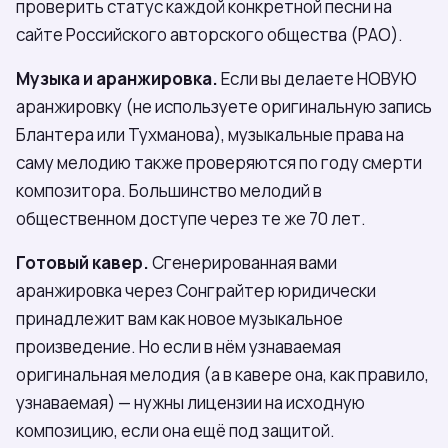
проверить статус каждой конкретной песни на
сайте Российского авторского общества (РАО).
Музыка и аранжировка.
Если вы делаете НОВУЮ
аранжировку (не используете оригинальную запись
Блантера или Тухманова), музыкальные права на
саму мелодию также проверяются по году смерти
композитора. Большинство мелодий в
общественном доступе через те же 70 лет.
Готовый кавер.
Сгенерированная вами
аранжировка через Сонграйтер юридически
принадлежит вам как новое музыкальное
произведение. Но если в нём узнаваемая
оригинальная мелодия (а в кавере она, как правило,
узнаваемая) — нужны лицензии на исходную
композицию, если она ещё под защитой.