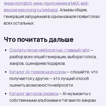
@easysongbot
,
мини-приложение в МАХ
,
веб-
версия easysong.ru/webapp
. Алмазы общие,
генерация запущенная в одном канале появится во
всех остальных.
Что почитать дальше
Создать песню нейросетью: главный гайд
—
разбор всех опций генерации, выбора голоса,
жанров, сценариев подарков.
Каталог AI-треков на русском
— слушайте, что
получается у других — это лучший способ
оценить возможности нейросети.
Каталог авторов сервиса
— AI-музыканты с
собственными альбомами и тегами по жанрам.