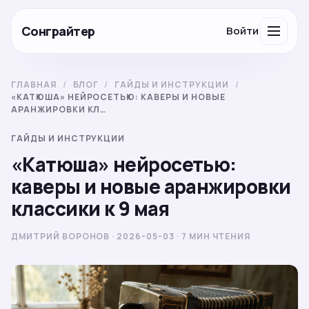
Сонграйтер
Войти
ГЛАВНАЯ
/
БЛОГ
/
ГАЙДЫ И ИНСТРУКЦИИ
/
«КАТЮША» НЕЙРОСЕТЬЮ: КАВЕРЫ И НОВЫЕ
АРАНЖИРОВКИ КЛ…
ГАЙДЫ И ИНСТРУКЦИИ
«Катюша» нейросетью:
каверы и новые аранжировки
классики к 9 мая
ДМИТРИЙ ВОРОНОВ · 2026-05-03 · 7 МИН ЧТЕНИЯ