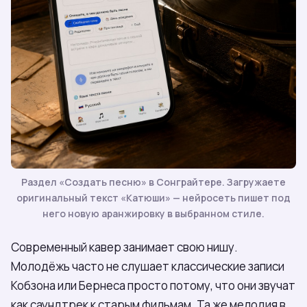
Раздел «Создать песню» в Сонграйтере. Загружаете
оригинальный текст «Катюши» — нейросеть пишет под
него новую аранжировку в выбранном стиле.
Современный кавер занимает свою нишу.
Молодёжь часто не слушает классические записи
Кобзона или Бернеса просто потому, что они звучат
как саундтрек к старым фильмам. Та же мелодия в