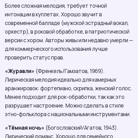
Более сложная мелодия, требует точной
интонации в куплетах. Хорошо звучит в
современной балладе (мужской эстрадный вокал,
оркестр), в роковой обработке, в патриотической
версии с хором. Авторы живы или недавно умерли —
для коммерческого использования лучше
проверить статус прав.
«Журавли»
(Френкель/Гамзатов, 1969).
Лирическая мелодия идеально для камерных
аранжировок: фортепиано, скрипка, женский голос.
Менее подходит для рок-обработки, так как это
разрушает настроение. Можно сделать в стиле
этно-фольклора с национальными инструментами.
«Тёмная ночь»
(Богословский/Агатов, 1943).
Лирический романс. Хорошо для семейного