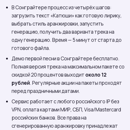
В Сонграйтере процесс из четырёх шагов:
загрузить текст «Катюши» как готовую лирику,
выбрать стиль аранжировки, запустить
генерацию, получить два варианта трека на
одну генерацию. Время — 5 минут от старта до
готового файла.
Демо первой песни в Сонграйтере бесплатно.
Полная версия трека на максимальном пакете со
скидкой 20 процентов выходит
около 12
рублей
. Регулярные акции на пакеты проходят
перед праздничными датами.
Сервис работает с любого российского IP без
VPN, оплата картами МИР, СБП, Visa/Mastercard
российских банков. Все права на
сгенерированную аранжировку принадлежат