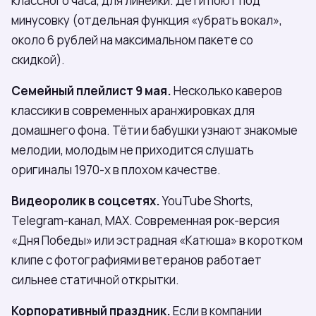
классного часа, для линейки. Дети поют под
минусовку (отдельная функция «убрать вокал»,
около 6 рублей на максимальном пакете со
скидкой).
Семейный плейлист 9 мая.
Несколько каверов
классики в современных аранжировках для
домашнего фона. Тёти и бабушки узнают знакомые
мелодии, молодым не приходится слушать
оригиналы 1970-х в плохом качестве.
Видеоролик в соцсетях.
YouTube Shorts,
Telegram-канал, MAX. Современная рок-версия
«Дня Победы» или эстрадная «Катюша» в коротком
клипе с фотографиями ветеранов работает
сильнее статичной открытки.
Корпоративный праздник.
Если в компании