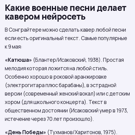
Какие военные песни делает
кавером нейросеть
В Сонграйтере можно сделать кавер любой песни
если есть оригинальный текст. Самые популярные
к 9 мая:
«Катюша»
(Блантер/Исаковский, 1938). Простая
мелодия которая ложится на любой стиль.
Особенно хорошо в роковой аранжировке
(электрогитара плюс барабаны), в эстрадной
версии (современный женский вокал) или с детским
хором (для школьного концерта). Текст в
общественном достоянии (Исаковский умер в 1973,
истечение через 70 лет произошло).
«День Победы»
(Тухманов/Харитонов, 1975).