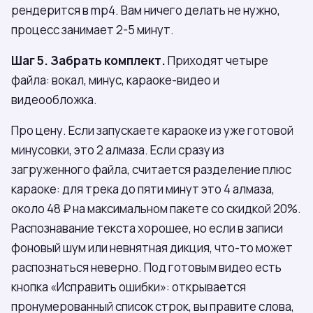
рендерится в mp4. Вам ничего делать не нужно,
процесс занимает 2-5 минут.
Шаг 5. Забрать комплект.
Приходят четыре
файла: вокал, минус, караоке-видео и
видеообложка.
Про цену. Если запускаете караоке из уже готовой
минусовки, это 2 алмаза. Если сразу из
загруженного файла, считается разделение плюс
караоке: для трека до пяти минут это 4 алмаза,
около 48 ₽ на максимальном пакете со скидкой 20%.
Распознавание текста хорошее, но если в записи
фоновый шум или невнятная дикция, что-то может
распознаться неверно. Под готовым видео есть
кнопка «Исправить ошибки»: открывается
пронумерованный список строк, вы правите слова,