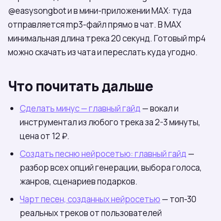
@easysongbot и в мини-приложении МАХ: туда
отправляется mp3-файл прямо в чат. В МАХ
минимальная длина трека 20 секунд. Готовый mp4
можно скачать из чата и переслать куда угодно.
Что почитать дальше
Сделать минус — главный гайд
— вокал и
инструментал из любого трека за 2-3 минуты,
цена от 12 ₽.
Создать песню нейросетью: главный гайд
—
разбор всех опций генерации, выбора голоса,
жанров, сценариев подарков.
Чарт песен, созданных нейросетью
— топ-30
реальных треков от пользователей