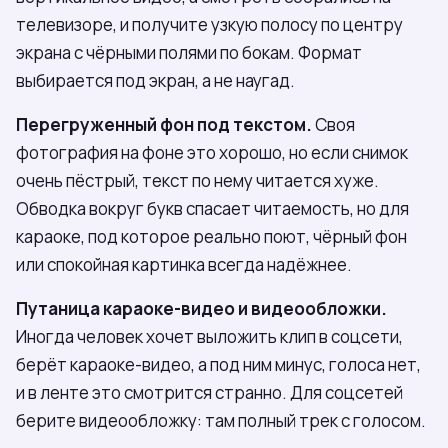
телевизоре, и получите узкую полосу по центру
экрана с чёрными полями по бокам. Формат
выбирается под экран, а не наугад.
Перегруженный фон под текстом.
Своя
фотография на фоне это хорошо, но если снимок
очень пёстрый, текст по нему читается хуже.
Обводка вокруг букв спасает читаемость, но для
караоке, под которое реально поют, чёрный фон
или спокойная картинка всегда надёжнее.
Путаница караоке-видео и видеообложки.
Иногда человек хочет выложить клип в соцсети,
берёт караоке-видео, а под ним минус, голоса нет,
и в ленте это смотрится странно. Для соцсетей
берите видеообложку: там полный трек с голосом.