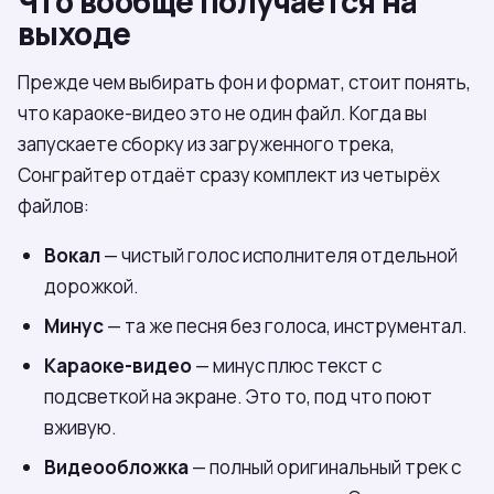
Что вообще получается на
выходе
Прежде чем выбирать фон и формат, стоит понять,
что караоке-видео это не один файл. Когда вы
запускаете сборку из загруженного трека,
Сонграйтер отдаёт сразу комплект из четырёх
файлов:
Вокал
— чистый голос исполнителя отдельной
дорожкой.
Минус
— та же песня без голоса, инструментал.
Караоке-видео
— минус плюс текст с
подсветкой на экране. Это то, под что поют
вживую.
Видеообложка
— полный оригинальный трек с