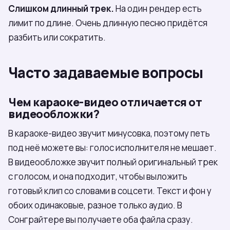
Слишком длинный трек.
На один рендер есть
лимит по длине. Очень длинную песню придётся
разбить или сократить.
Часто задаваемые вопросы
Чем караоке-видео отличается от
видеообложки?
В караоке-видео звучит минусовка, поэтому петь
под неё можете вы: голос исполнителя не мешает.
В видеообложке звучит полный оригинальный трек
с голосом, и она подходит, чтобы выложить
готовый клип со словами в соцсети. Текст и фон у
обоих одинаковые, разное только аудио. В
Сонграйтере вы получаете оба файла сразу.