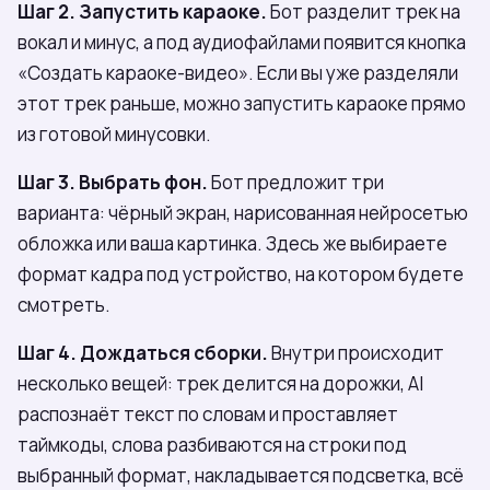
Шаг 2. Запустить караоке.
Бот разделит трек на
вокал и минус, а под аудиофайлами появится кнопка
«Создать караоке-видео». Если вы уже разделяли
этот трек раньше, можно запустить караоке прямо
из готовой минусовки.
Шаг 3. Выбрать фон.
Бот предложит три
варианта: чёрный экран, нарисованная нейросетью
обложка или ваша картинка. Здесь же выбираете
формат кадра под устройство, на котором будете
смотреть.
Шаг 4. Дождаться сборки.
Внутри происходит
несколько вещей: трек делится на дорожки, AI
распознаёт текст по словам и проставляет
таймкоды, слова разбиваются на строки под
выбранный формат, накладывается подсветка, всё