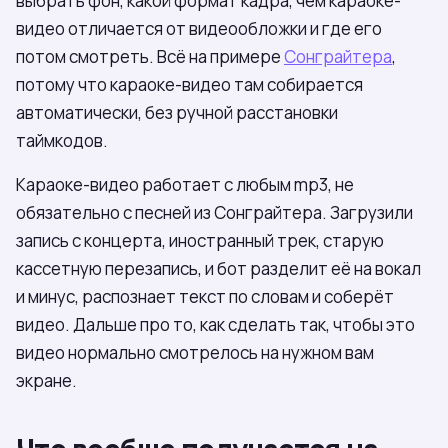
выбрать фон, какой формат кадра, чем караоке-
видео отличается от видеообложки и где его
потом смотреть. Всё на примере
Сонграйтера
,
потому что караоке-видео там собирается
автоматически, без ручной расстановки
таймкодов.
Караоке-видео работает с любым mp3, не
обязательно с песней из Сонграйтера. Загрузили
запись с концерта, иностранный трек, старую
кассетную перезапись, и бот разделит её на вокал
и минус, распознает текст по словам и соберёт
видео. Дальше про то, как сделать так, чтобы это
видео нормально смотрелось на нужном вам
экране.