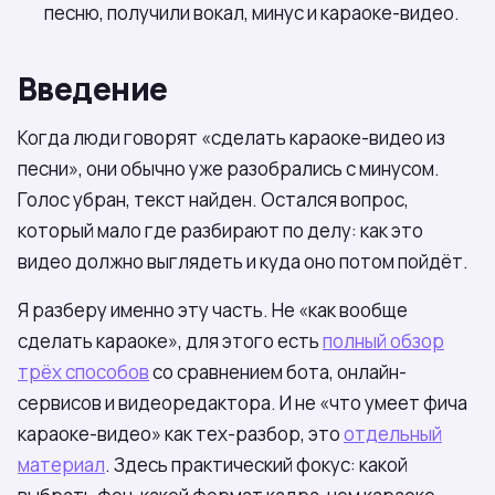
песню, получили вокал, минус и караоке-видео.
Введение
Когда люди говорят «сделать караоке-видео из
песни», они обычно уже разобрались с минусом.
Голос убран, текст найден. Остался вопрос,
который мало где разбирают по делу: как это
видео должно выглядеть и куда оно потом пойдёт.
Я разберу именно эту часть. Не «как вообще
сделать караоке», для этого есть
полный обзор
трёх способов
со сравнением бота, онлайн-
сервисов и видеоредактора. И не «что умеет фича
караоке-видео» как тех-разбор, это
отдельный
материал
. Здесь практический фокус: какой