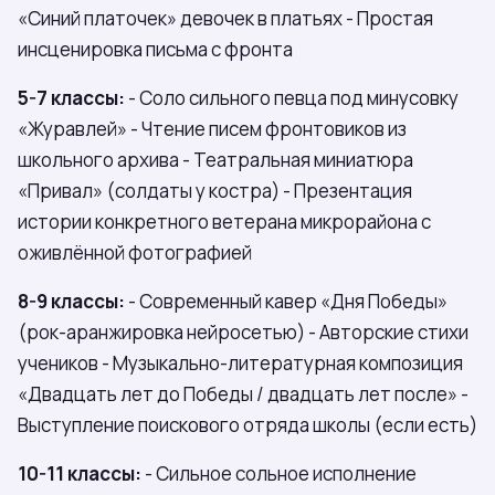
«Синий платочек» девочек в платьях - Простая
инсценировка письма с фронта
5-7 классы:
- Соло сильного певца под минусовку
«Журавлей» - Чтение писем фронтовиков из
школьного архива - Театральная миниатюра
«Привал» (солдаты у костра) - Презентация
истории конкретного ветерана микрорайона с
оживлённой фотографией
8-9 классы:
- Современный кавер «Дня Победы»
(рок-аранжировка нейросетью) - Авторские стихи
учеников - Музыкально-литературная композиция
«Двадцать лет до Победы / двадцать лет после» -
Выступление поискового отряда школы (если есть)
10-11 классы:
- Сильное сольное исполнение