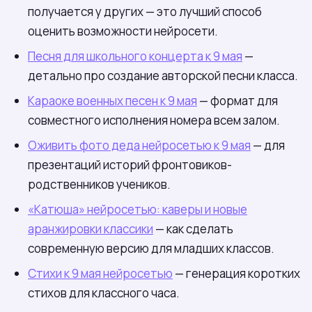
получается у других — это лучший способ
оценить возможности нейросети.
Песня для школьного концерта к 9 мая
—
детально про создание авторской песни класса.
Караоке военных песен к 9 мая
— формат для
совместного исполнения номера всем залом.
Оживить фото деда нейросетью к 9 мая
— для
презентаций историй фронтовиков-
родственников учеников.
«Катюша» нейросетью: каверы и новые
аранжировки классики
— как сделать
современную версию для младших классов.
Стихи к 9 мая нейросетью
— генерация коротких
стихов для классного часа.