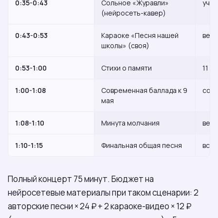
0:35-0:43
Сольное «Журавли»
учен
(нейросеть-кавер)
0:43-0:53
Караоке «Песня нашей
весь
школы» (своя)
0:53-1:00
Стихи о памяти
11 к
1:00-1:08
Современная баллада к 9
соли
мая
1:08-1:10
Минута молчания
весь
1:10-1:15
Финальная общая песня
все 
Полный концерт 75 минут. Бюджет на
нейросетевые материалы при таком сценарии: 2
авторские песни × 24 ₽ + 2 караоке-видео × 12 ₽