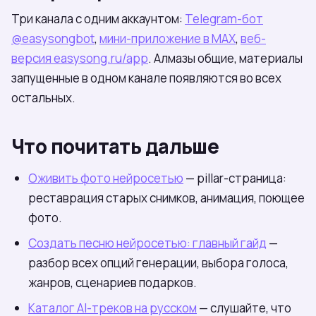
Три канала с одним аккаунтом:
Telegram-бот
@easysongbot
,
мини-приложение в МАХ
,
веб-
версия easysong.ru/app
. Алмазы общие, материалы
запущенные в одном канале появляются во всех
остальных.
Что почитать дальше
Оживить фото нейросетью
— pillar-страница:
реставрация старых снимков, анимация, поющее
фото.
Создать песню нейросетью: главный гайд
—
разбор всех опций генерации, выбора голоса,
жанров, сценариев подарков.
Каталог AI-треков на русском
— слушайте, что