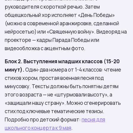
руководителя с короткой речью. Затем
общешкольный хор исполняет «День Победы»
(можно в современной аранжировке, сделанной
нейросетью) или «Священную войну». Видеоряд на
проекторе — кадры Парада Победы или
видеообложка с акцентным фото.
Блок 2. Выступления младших классов (15-20
минут).
Один-два номера от 1-4 классов: чтение
стихов хором, простая военная песня под
минусовку. Тексты должны быть понятны детям
этого возраста — не «штурмовали высоту», а
«защищали нашу страну». Можно сгенерировать
стих под ключевые тематические тезисы.
Подробно про детский формат:
песня для
школьного концерта к 9 мая
.