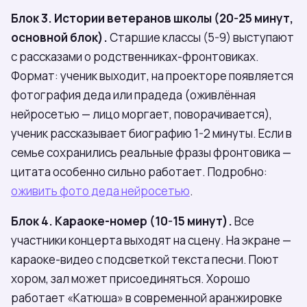
Блок 3. Истории ветеранов школы (20-25 минут,
основной блок).
Старшие классы (5-9) выступают
с рассказами о родственниках-фронтовиках.
Формат: ученик выходит, на проекторе появляется
фотография деда или прадеда (оживлённая
нейросетью — лицо моргает, поворачивается),
ученик рассказывает биографию 1-2 минуты. Если в
семье сохранились реальные фразы фронтовика —
цитата особенно сильно работает. Подробно:
оживить фото деда нейросетью
.
Блок 4. Караоке-номер (10-15 минут).
Все
участники концерта выходят на сцену. На экране —
караоке-видео с подсветкой текста песни. Поют
хором, зал может присоединяться. Хорошо
работает «Катюша» в современной аранжировке