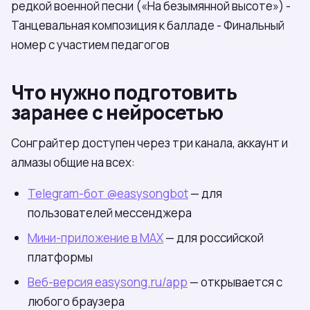
редкой военной песни («На безымянной высоте») -
Танцевальная композиция к балладе - Финальный
номер с участием педагогов
Что нужно подготовить
заранее с нейросетью
Сонграйтер доступен через три канала, аккаунт и
алмазы общие на всех:
Telegram-бот @easysongbot
— для
пользователей мессенджера
Мини-приложение в МАХ
— для российской
платформы
Веб-версия easysong.ru/app
— открывается с
любого браузера