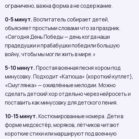
ограничено, важна форма а не содержание.
0-5 минут.
Воспитатель собирает детей,
объясняет простыми словами что за праздник.
«Сегодня День Победы — день когда наши
прадедушки и прабабушки победили большую
войну, чтобы мы могли жить в мире.»
5-10 минут.
Простая военная песня хором под
минусовку. Подходит «Катюша» (короткий куплет),
«Смуглянка» — оживлённые мелодии. Можно
сделать детский хор отдельно через нейросеть и
поставить как минусовку для детского пения.
10-15 минут.
Костюмированные номера. Дети в
форме медсестёр, моряков, лётчиков читают
короткие стихи или маршируют под военную