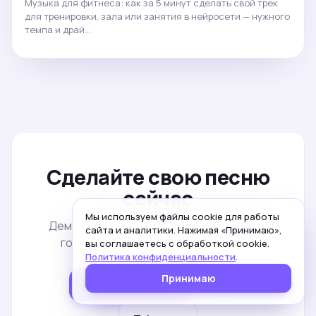
Музыка для фитнеса: как за 5 минут сделать свой трек
для тренировки, зала или занятия в нейросети — нужного
темпа и драй…
Сделайте свою песню
сейчас
Мы используем файлы cookie для работы
Демо бесплатно. Пять минут от идеи до
сайта и аналитики. Нажимая «Принимаю»,
готового трека — без регистрации.
вы соглашаетесь с обработкой cookie.
Политика конфиденциальности
.
Принимаю
Создать песню
MAX