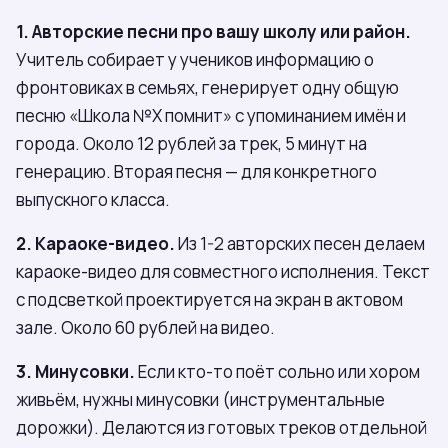
1. Авторские песни про вашу школу или район.
Учитель собирает у учеников информацию о
фронтовиках в семьях, генерирует одну общую
песню «Школа №X помнит» с упоминанием имён и
города. Около 12 рублей за трек, 5 минут на
генерацию. Вторая песня — для конкретного
выпускного класса.
2. Караоке-видео.
Из 1-2 авторских песен делаем
караоке-видео для совместного исполнения. Текст
с подсветкой проектируется на экран в актовом
зале. Около 60 рублей на видео.
3. Минусовки.
Если кто-то поёт сольно или хором
живьём, нужны минусовки (инструментальные
дорожки). Делаются из готовых треков отдельной