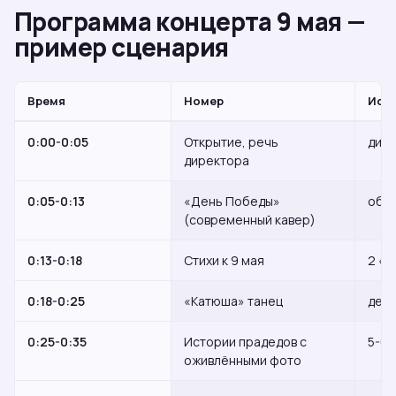
Программа концерта 9 мая —
пример сценария
Время
Номер
Исп
0:00-0:05
Открытие, речь
дир
директора
0:05-0:13
«День Победы»
общ
(современный кавер)
0:13-0:18
Стихи к 9 мая
2 «Б
0:18-0:25
«Катюша» танец
дево
0:25-0:35
Истории прадедов с
5-6 
оживлёнными фото