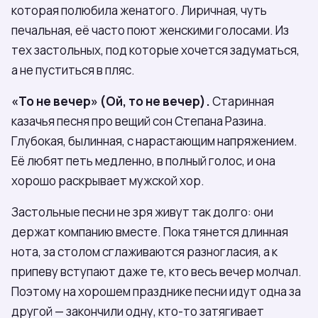
которая полюбила женатого. Лиричная, чуть
печальная, её часто поют женскими голосами. Из
тех застольных, под которые хочется задуматься,
а не пуститься в пляс.
«То не вечер» (Ой, то не вечер).
Старинная
казачья песня про вещий сон Степана Разина.
Глубокая, былинная, с нарастающим напряжением.
Её любят петь медленно, в полный голос, и она
хорошо раскрывает мужской хор.
Застольные песни не зря живут так долго: они
держат компанию вместе. Пока тянется длинная
нота, за столом сглаживаются разногласия, а к
припеву вступают даже те, кто весь вечер молчал.
Поэтому на хорошем празднике песни идут одна за
другой — закончили одну, кто-то затягивает