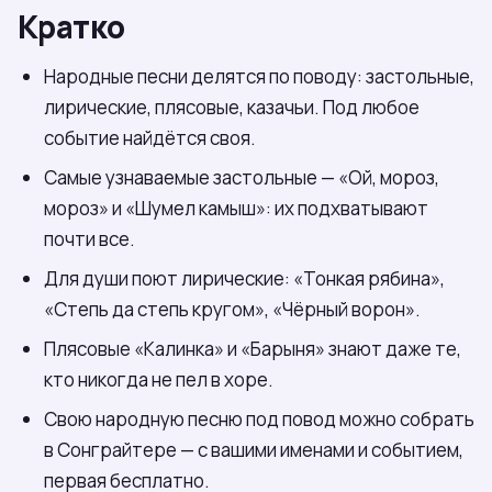
Кратко
Народные песни делятся по поводу: застольные,
лирические, плясовые, казачьи. Под любое
событие найдётся своя.
Самые узнаваемые застольные — «Ой, мороз,
мороз» и «Шумел камыш»: их подхватывают
почти все.
Для души поют лирические: «Тонкая рябина»,
«Степь да степь кругом», «Чёрный ворон».
Плясовые «Калинка» и «Барыня» знают даже те,
кто никогда не пел в хоре.
Свою народную песню под повод можно собрать
в Сонграйтере — с вашими именами и событием,
первая бесплатно.