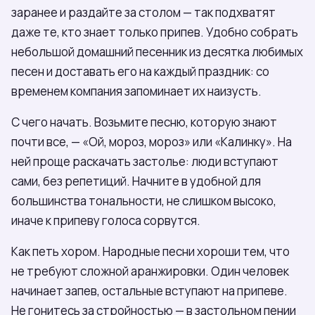
заранее и раздайте за столом — так подхватят
даже те, кто знает только припев. Удобно собрать
небольшой домашний песенник из десятка любимых
песен и доставать его на каждый праздник: со
временем компания запоминает их наизусть.
С чего начать. Возьмите песню, которую знают
почти все, — «Ой, мороз, мороз» или «Калинку». На
ней проще раскачать застолье: люди вступают
сами, без репетиций. Начните в удобной для
большинства тональности, не слишком высоко,
иначе к припеву голоса сорвутся.
Как петь хором. Народные песни хороши тем, что
не требуют сложной аранжировки. Один человек
начинает запев, остальные вступают на припеве.
Не гонитесь за стройностью — в застольном пении