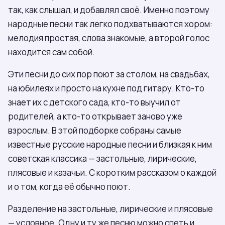
так, как слышал, и добавлял своё. Именно поэтому
народные песни так легко подхватываются хором:
мелодия простая, слова знакомые, а второй голос
находится сам собой.
Эти песни до сих пор поют за столом, на свадьбах,
на юбилеях и просто на кухне под гитару. Кто-то
знает их с детского сада, кто-то выучил от
родителей, а кто-то открывает заново уже
взрослым. В этой подборке собраны самые
известные русские народные песни и близкая к ним
советская классика — застольные, лирические,
плясовые и казачьи. С коротким рассказом о каждой
и о том, когда её обычно поют.
Разделение на застольные, лирические и плясовые
— условное. Одну и ту же песню можно спеть и