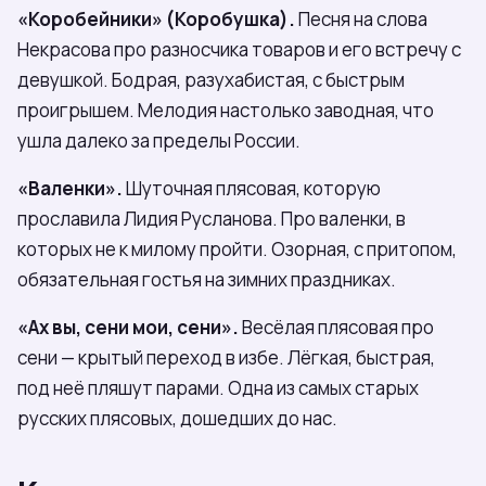
«Коробейники» (Коробушка).
Песня на слова
Некрасова про разносчика товаров и его встречу с
девушкой. Бодрая, разухабистая, с быстрым
проигрышем. Мелодия настолько заводная, что
ушла далеко за пределы России.
«Валенки».
Шуточная плясовая, которую
прославила Лидия Русланова. Про валенки, в
которых не к милому пройти. Озорная, с притопом,
обязательная гостья на зимних праздниках.
«Ах вы, сени мои, сени».
Весёлая плясовая про
сени — крытый переход в избе. Лёгкая, быстрая,
под неё пляшут парами. Одна из самых старых
русских плясовых, дошедших до нас.