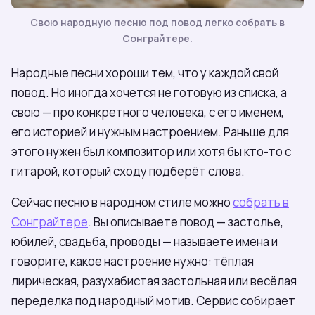
Свою народную песню под повод легко собрать в
Сонграйтере.
Народные песни хороши тем, что у каждой свой
повод. Но иногда хочется не готовую из списка, а
свою — про конкретного человека, с его именем,
его историей и нужным настроением. Раньше для
этого нужен был композитор или хотя бы кто-то с
гитарой, который сходу подберёт слова.
Сейчас песню в народном стиле можно
собрать в
Сонграйтере
. Вы описываете повод — застолье,
юбилей, свадьба, проводы — называете имена и
говорите, какое настроение нужно: тёплая
лирическая, разухабистая застольная или весёлая
переделка под народный мотив. Сервис собирает