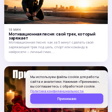
10 МИН
Мотивационная песня: свой трек, который
заряжает
Мотивационная песня: как за 5 минут сделать свой
заряжающий трек под цель, спорт или команду в
нейросети — личный гимн, …
Мы используем файлы cookie для работы
сайта и аналитики. Нажимая «Принимаю»,
вы соглашаетесь с обработкой cookie.
Политика конфиденциальности
.
Принимаю