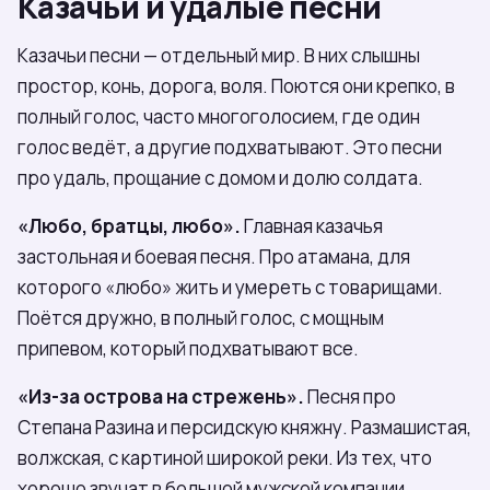
Казачьи и удалые песни
Казачьи песни — отдельный мир. В них слышны
простор, конь, дорога, воля. Поются они крепко, в
полный голос, часто многоголосием, где один
голос ведёт, а другие подхватывают. Это песни
про удаль, прощание с домом и долю солдата.
«Любо, братцы, любо».
Главная казачья
застольная и боевая песня. Про атамана, для
которого «любо» жить и умереть с товарищами.
Поётся дружно, в полный голос, с мощным
припевом, который подхватывают все.
«Из-за острова на стрежень».
Песня про
Степана Разина и персидскую княжну. Размашистая,
волжская, с картиной широкой реки. Из тех, что
хорошо звучат в большой мужской компании.