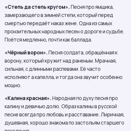
«Степь да степь кругом».
Песня про ямщика,
замерзающего в зимней степи, который перед
смертью передаёт наказ жене. Одна из самых
пронзительных народных песен о дороге и судьбе.
Поётся медленно, почти как баллада.
«Чёрный ворон».
Песня солдата, обращённая к
ворону, который кружит над раненым. Мрачная,
сильная, с длинными распевами. Её часто
исполняют а капелла, и тогда она звучит особенно
мощно.
«Калина красная».
Народная по духу песня про
калину и девичью долю. Образ калины в русской
песне всегда про любовь и расставание. Лиричная,
душевная, хорошо знакома по застольям старшего
поколения.