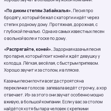
«По диким степям Забайкалья».
Песня про
бродягу, который бежал с каторги и идёт через
степи к родному дому. Протяжная, дорожная, с
глубокой печалью. Одна из самых известных песен
о вольной воле и тоске по дому.
«Распрягайте, коней».
Задорная казачья песня
про парня, который поит коней и ждёт девушку у
колодца. Лёгкая, весёлая, с быстрым припевом.
Хорошо звучит и за столом, и в пляске.
Казачьи песни почти всегда строятся на
перекличке голосов: запевала ведёт строчку, а хор
отвечает. Из-за этого они звучат особенно мощно
вживую, в большой компании. Если у вас за столом
найдётся хотя бы пара человек с крепкими