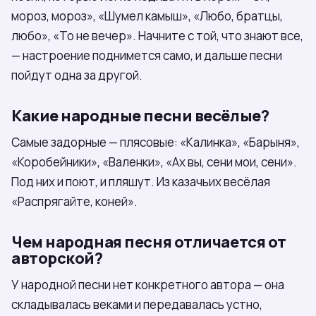
мороз, мороз», «Шумел камыш», «Любо, братцы,
любо», «То не вечер». Начните с той, что знают все,
— настроение поднимется само, и дальше песни
пойдут одна за другой.
Какие народные песни весёлые?
Самые задорные — плясовые: «Калинка», «Барыня»,
«Коробейники», «Валенки», «Ах вы, сени мои, сени».
Под них и поют, и пляшут. Из казачьих весёлая
«Распрягайте, коней».
Чем народная песня отличается от
авторской?
У народной песни нет конкретного автора — она
складывалась веками и передавалась устно,