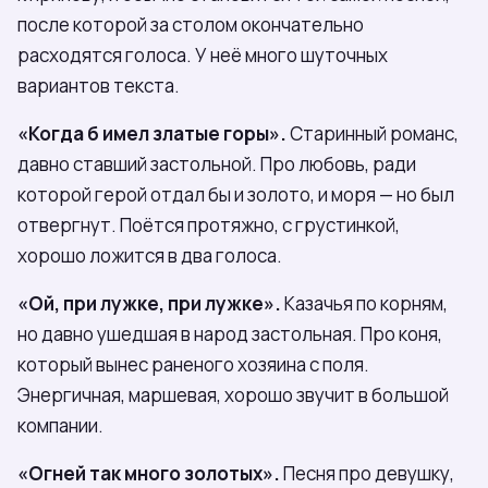
после которой за столом окончательно
расходятся голоса. У неё много шуточных
вариантов текста.
«Когда б имел златые горы».
Старинный романс,
давно ставший застольной. Про любовь, ради
которой герой отдал бы и золото, и моря — но был
отвергнут. Поётся протяжно, с грустинкой,
хорошо ложится в два голоса.
«Ой, при лужке, при лужке».
Казачья по корням,
но давно ушедшая в народ застольная. Про коня,
который вынес раненого хозяина с поля.
Энергичная, маршевая, хорошо звучит в большой
компании.
«Огней так много золотых».
Песня про девушку,