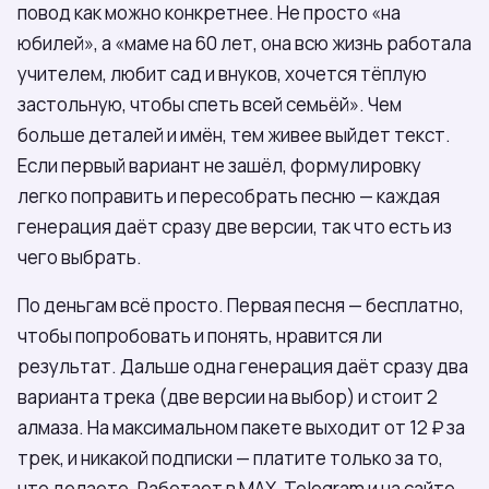
повод как можно конкретнее. Не просто «на
юбилей», а «маме на 60 лет, она всю жизнь работала
учителем, любит сад и внуков, хочется тёплую
застольную, чтобы спеть всей семьёй». Чем
больше деталей и имён, тем живее выйдет текст.
Если первый вариант не зашёл, формулировку
легко поправить и пересобрать песню — каждая
генерация даёт сразу две версии, так что есть из
чего выбрать.
По деньгам всё просто. Первая песня — бесплатно,
чтобы попробовать и понять, нравится ли
результат. Дальше одна генерация даёт сразу два
варианта трека (две версии на выбор) и стоит 2
алмаза. На максимальном пакете выходит от 12 ₽ за
трек, и никакой подписки — платите только за то,
что делаете. Работает в МАХ, Telegram и на сайте