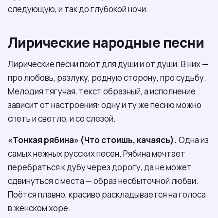
следующую, и так до глубокой ночи.
Лирические народные песни
Лирические песни поют для души и от души. В них —
про любовь, разлуку, родную сторону, про судьбу.
Мелодия тягучая, текст образный, а исполнение
зависит от настроения: одну и ту же песню можно
спеть и светло, и со слезой.
«Тонкая рябина» (Что стоишь, качаясь).
Одна из
самых нежных русских песен. Рябина мечтает
перебраться к дубу через дорогу, да не может
сдвинуться с места — образ несбыточной любви.
Поётся плавно, красиво раскладывается на голоса
в женском хоре.