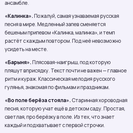
ансамбле.
«Калинка».
Пожалуй, самая узнаваемая русская
песня в мире. Медленный запев сменяется
бешеным припевом «Калинка, малинка», и темп
растёт с каждым повтором. Под неё невозможно
усидеть на месте.
«Барыня».
Плясовая-наигрыш, под которую
пляшут вприсядку. Текст почти не важен — главное
ритм и кураж. Классическая мелодия русского
гулянья, знакомая по фильмам и праздникам.
«Во поле берёза стояла».
Старинная хороводная
песня, которую учат ещё в детском саду. Простая,
светлая, про берёзку в поле. Из тех, что знает
каждый и подхватывает с первой строчки.