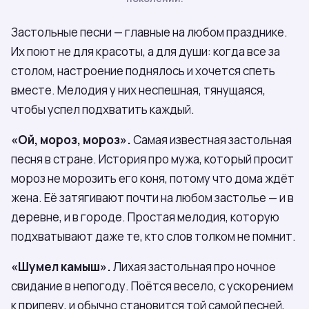
Застольные песни — главные на любом празднике.
Их поют не для красоты, а для души: когда все за
столом, настроение поднялось и хочется спеть
вместе. Мелодия у них неспешная, тянущаяся,
чтобы успел подхватить каждый.
«Ой, мороз, мороз».
Самая известная застольная
песня в стране. История про мужа, который просит
мороз не морозить его коня, потому что дома ждёт
жена. Её затягивают почти на любом застолье — и в
деревне, и в городе. Простая мелодия, которую
подхватывают даже те, кто слов толком не помнит.
«Шумел камыш».
Лихая застольная про ночное
свидание в непогоду. Поётся весело, с ускорением
к припеву, и обычно становится той самой песней,