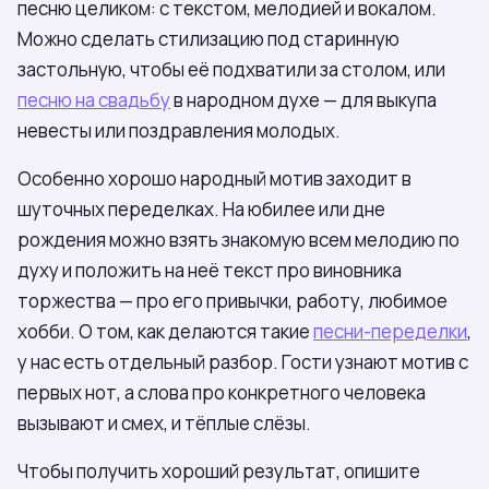
песню целиком: с текстом, мелодией и вокалом.
Можно сделать стилизацию под старинную
застольную, чтобы её подхватили за столом, или
песню на свадьбу
в народном духе — для выкупа
невесты или поздравления молодых.
Особенно хорошо народный мотив заходит в
шуточных переделках. На юбилее или дне
рождения можно взять знакомую всем мелодию по
духу и положить на неё текст про виновника
торжества — про его привычки, работу, любимое
хобби. О том, как делаются такие
песни-переделки
,
у нас есть отдельный разбор. Гости узнают мотив с
первых нот, а слова про конкретного человека
вызывают и смех, и тёплые слёзы.
Чтобы получить хороший результат, опишите