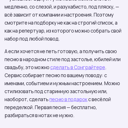
медленно, со слезой, и разухабисто, под пляску, —
всё зависит от компании и настроения. Поэтому
смотрите на подборку не как на строгий список, а
как на репертуар, из которого можно собрать свой
набор под любой повод.
А если хочется не петь готовую, а получить свою
песню в народном стиле под застолье, юбилей или
свадьбу, это можно
сделать в Сонграйтере
.
Сервис собирает песню по вашему поводу: с
именами, событием и нужным настроением. Можно
стилизовать под старинную застольную или,
наоборот, сделать
песню в подарок
с весёлой
переделкой. Первая песня — бесплатно,
разбираться в нотах не нужно.