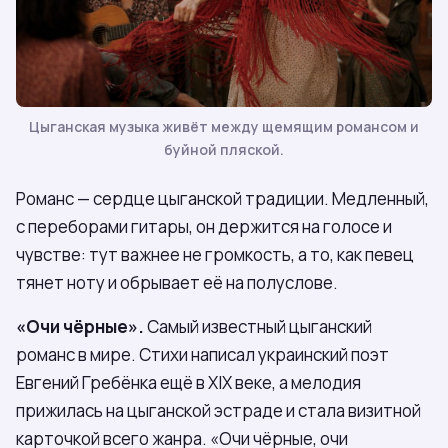
Цыганская музыка живёт между щемящим романсом и
буйной пляской.
Романс — сердце цыганской традиции. Медленный,
с переборами гитары, он держится на голосе и
чувстве: тут важнее не громкость, а то, как певец
тянет ноту и обрывает её на полуслове.
«Очи чёрные».
Самый известный цыганский
романс в мире. Стихи написал украинский поэт
Евгений Гребёнка ещё в XIX веке, а мелодия
прижилась на цыганской эстраде и стала визитной
карточкой всего жанра. «Очи чёрные, очи