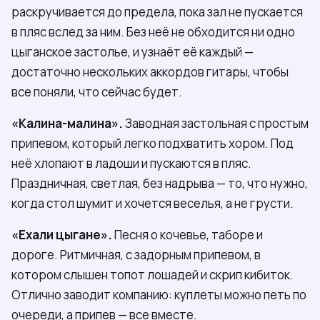
раскручивается до предела, пока зал не пускается
в пляс вслед за ним. Без неё не обходится ни одно
цыганское застолье, и узнаёт её каждый —
достаточно нескольких аккордов гитары, чтобы
все поняли, что сейчас будет.
«Калина-малина».
Заводная застольная с простым
припевом, который легко подхватить хором. Под
неё хлопают в ладоши и пускаются в пляс.
Праздничная, светлая, без надрыва — то, что нужно,
когда стол шумит и хочется веселья, а не грусти.
«Ехали цыгане».
Песня о кочевье, таборе и
дороге. Ритмичная, с задорным припевом, в
котором слышен топот лошадей и скрип кибиток.
Отлично заводит компанию: куплеты можно петь по
очереди, а припев — все вместе.