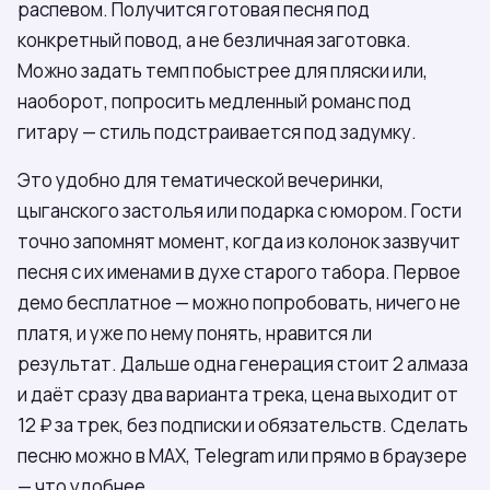
распевом. Получится готовая песня под
конкретный повод, а не безличная заготовка.
Можно задать темп побыстрее для пляски или,
наоборот, попросить медленный романс под
гитару — стиль подстраивается под задумку.
Это удобно для тематической вечеринки,
цыганского застолья или подарка с юмором. Гости
точно запомнят момент, когда из колонок зазвучит
песня с их именами в духе старого табора. Первое
демо бесплатное — можно попробовать, ничего не
платя, и уже по нему понять, нравится ли
результат. Дальше одна генерация стоит 2 алмаза
и даёт сразу два варианта трека, цена выходит от
12 ₽ за трек, без подписки и обязательств. Сделать
песню можно в МАХ, Telegram или прямо в браузере
— что удобнее.