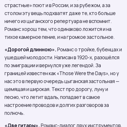
страстные» поют и в России, и за рубежом, а за
столом эту вещь подхватят даже те, кто больше
ничего из цыганского репертуара не вспомнит.
Романс хорош тем, что одинаково ложится и на
тихое камерное пение, и на громкое застольное.
«Дорогой длинною».
Романс о тройке, бубенцах и
ушедшей молодости. Написан в 1920-х, разошёлся
по эмиграции и вернулся уже легендой. За
границей известен как «Those Were the Days», но у
нас это в первую очередь цыганская застольная —
щемящая и широкая. Текст про дорогу, луну и
песню, что летит вдаль, попадает в самое
настроение проводов и долгих разговоров за
полночь.
«Две гитары».
Романс-диалог двух инструментов,