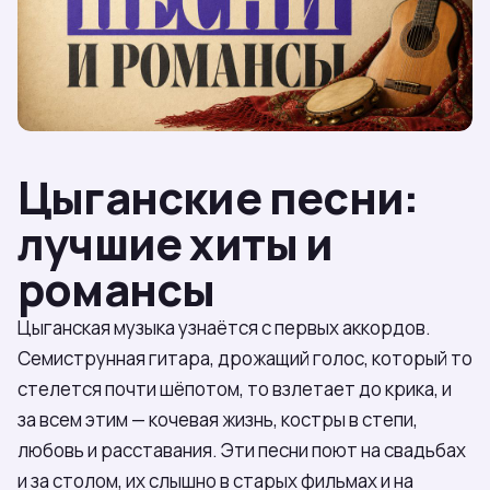
Цыганские песни:
лучшие хиты и
романсы
Цыганская музыка узнаётся с первых аккордов.
Семиструнная гитара, дрожащий голос, который то
стелется почти шёпотом, то взлетает до крика, и
за всем этим — кочевая жизнь, костры в степи,
любовь и расставания. Эти песни поют на свадьбах
и за столом, их слышно в старых фильмах и на