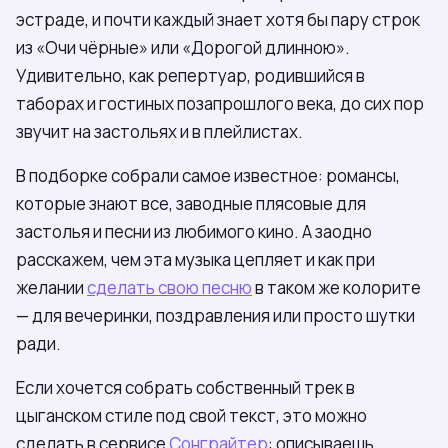
эстраде, и почти каждый знает хотя бы пару строк
из «Очи чёрные» или «Дорогой длинною».
Удивительно, как репертуар, родившийся в
таборах и гостиных позапрошлого века, до сих пор
звучит на застольях и в плейлистах.
В подборке собрали самое известное: романсы,
которые знают все, заводные плясовые для
застолья и песни из любимого кино. А заодно
расскажем, чем эта музыка цепляет и как при
желании
сделать свою песню
в таком же колорите
— для вечеринки, поздравления или просто шутки
ради.
Если хочется собрать собственный трек в
цыганском стиле под свой текст, это можно
сделать в сервисе
Сонграйтер
: описываешь