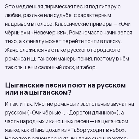
Это медленная лирическая песня под гитару о
любви, разлуке или судьбе, с характерным
надрывом в голосе. Классические примеры — «Очи
чёрные» и «Невечерняя». Романс часто начинается
тихо, а к финалу может перейти почти в пляску.
Жанр сложился на стыке русского городского
романса и цыганской манеры пения, поэтому в нём
так слышен и салонный лоск, и табор.
Цыганские песни поют на русском
или на цыганском?
И так, и так. Многие романсы и застольные звучат на
русском («Очи чёрные», «Дорогой длинною»), а
часть народных и киношных песен — на цыганском
языке, как «Нанэ цоха» из «Табор уходит в небо».
Нередко в одной песне языки даже смешиваются: