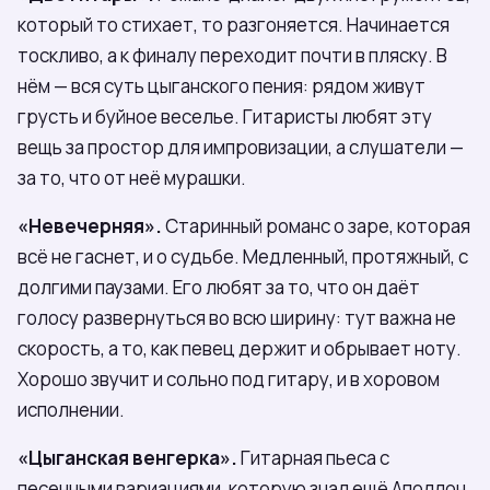
который то стихает, то разгоняется. Начинается
тоскливо, а к финалу переходит почти в пляску. В
нём — вся суть цыганского пения: рядом живут
грусть и буйное веселье. Гитаристы любят эту
вещь за простор для импровизации, а слушатели —
за то, что от неё мурашки.
«Невечерняя».
Старинный романс о заре, которая
всё не гаснет, и о судьбе. Медленный, протяжный, с
долгими паузами. Его любят за то, что он даёт
голосу развернуться во всю ширину: тут важна не
скорость, а то, как певец держит и обрывает ноту.
Хорошо звучит и сольно под гитару, и в хоровом
исполнении.
«Цыганская венгерка».
Гитарная пьеса с
песенными вариациями, которую знал ещё Аполлон