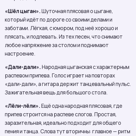
«Шёл цыган».
Шуточная плясовая о цыгане,
который идёт по дороге со своими делами и
заботами. Лёгкая, с юмором, под неё хорошо и
плясать, и подпевать. Из тех песен, что снимают
любое напряжение за столом и поднимают
настроение.
«Дали-дали».
Народная цыганская с характерным
распевом припева. Голос играет на повторах
«дали-дали», а гитара держит танцевальный пульс.
Зажигательная вещь для большого стола.
«Лёли-лёли».
Ещё одна народная плясовая, где
припев строится на распеве слогов. Простая,
заразительная, идеально подходит для общего
пения и танца. Слова тут вторичны: главное — ритм