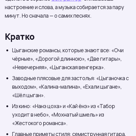
настроение и слова, а музыка собирается за пару
минут. Но сначала — о самих песнях.
Кратко
Цыганские романсы, которые знают все: «Очи
чёрные», «Дорогой длинною», «Две гитары»,
«Невечерняя», «Цыганская венгерка».
Заводные плясовые для застолья: «Цыганочка с
выходом», «Калина-малина», «Ехали цыгане»,
«Шёл цыган».
Из кино: «Нанэ цоха» и «Кай ёнэ» из «Табор
уходит в небо», «Мохнатый шмель» из
«Жестокого романса».
Главные приметы стиля: семиструнная гитара,