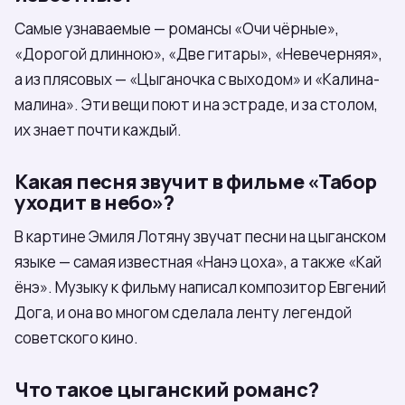
Самые узнаваемые — романсы «Очи чёрные»,
«Дорогой длинною», «Две гитары», «Невечерняя»,
а из плясовых — «Цыганочка с выходом» и «Калина-
малина». Эти вещи поют и на эстраде, и за столом,
их знает почти каждый.
Какая песня звучит в фильме «Табор
уходит в небо»?
В картине Эмиля Лотяну звучат песни на цыганском
языке — самая известная «Нанэ цоха», а также «Кай
ёнэ». Музыку к фильму написал композитор Евгений
Дога, и она во многом сделала ленту легендой
советского кино.
Что такое цыганский романс?