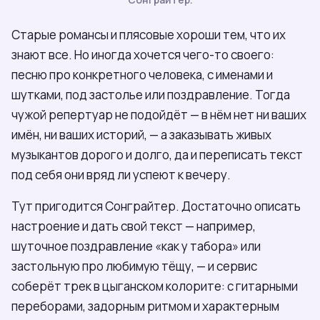
Старые романсы и плясовые хороши тем, что их
знают все. Но иногда хочется чего-то своего:
песню про конкретного человека, с именами и
шутками, под застолье или поздравление. Тогда
чужой репертуар не подойдёт — в нём нет ни ваших
имён, ни ваших историй, — а заказывать живых
музыкантов дорого и долго, да и переписать текст
под себя они вряд ли успеют к вечеру.
Тут пригодится Сонграйтер. Достаточно описать
настроение и дать свой текст — например,
шуточное поздравление «как у табора» или
застольную про любимую тёщу, — и сервис
соберёт трек в цыганском колорите: с гитарными
переборами, задорным ритмом и характерным