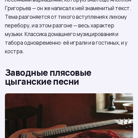
Григорьев — он же написал к ней знаменитый текст.
Тема разгоняется от тихого вступления к лихому
перебору, и в этом разгоне — весь характер
музыки. Классика домашнего музицирования и
табора одновременно: её играли и в гостиных, и у
костра.
Заводные плясовые
цыганские песни