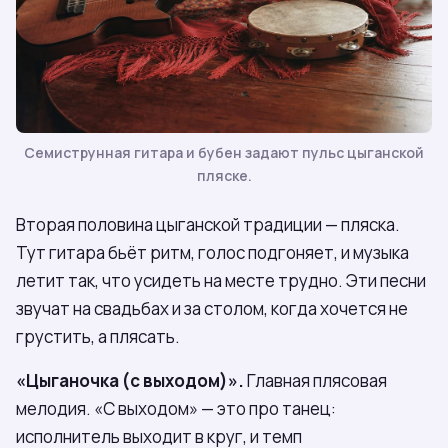
Семиструнная гитара и бубен задают пульс цыганской
пляске.
Вторая половина цыганской традиции — пляска.
Тут гитара бьёт ритм, голос подгоняет, и музыка
летит так, что усидеть на месте трудно. Эти песни
звучат на свадьбах и за столом, когда хочется не
грустить, а плясать.
«Цыганочка (с выходом)».
Главная плясовая
мелодия. «С выходом» — это про танец:
исполнитель выходит в круг, и темп