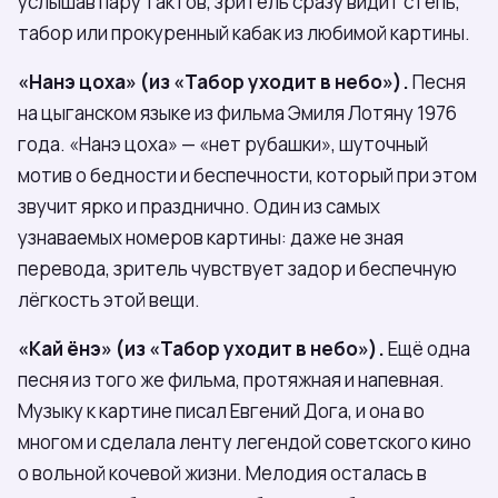
услышав пару тактов, зритель сразу видит степь,
табор или прокуренный кабак из любимой картины.
«Нанэ цоха» (из «Табор уходит в небо»).
Песня
на цыганском языке из фильма Эмиля Лотяну 1976
года. «Нанэ цоха» — «нет рубашки», шуточный
мотив о бедности и беспечности, который при этом
звучит ярко и празднично. Один из самых
узнаваемых номеров картины: даже не зная
перевода, зритель чувствует задор и беспечную
лёгкость этой вещи.
«Кай ёнэ» (из «Табор уходит в небо»).
Ещё одна
песня из того же фильма, протяжная и напевная.
Музыку к картине писал Евгений Дога, и она во
многом и сделала ленту легендой советского кино
о вольной кочевой жизни. Мелодия осталась в