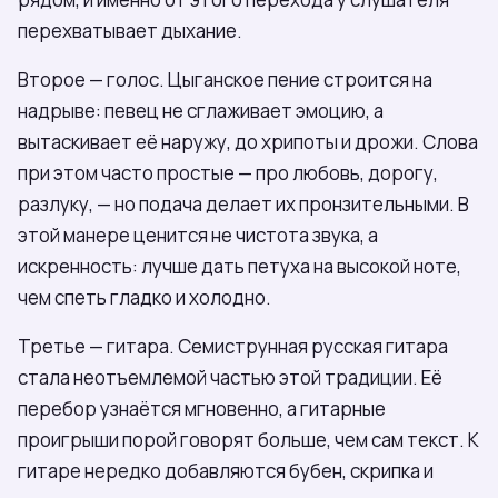
перехватывает дыхание.
Второе — голос. Цыганское пение строится на
надрыве: певец не сглаживает эмоцию, а
вытаскивает её наружу, до хрипоты и дрожи. Слова
при этом часто простые — про любовь, дорогу,
разлуку, — но подача делает их пронзительными. В
этой манере ценится не чистота звука, а
искренность: лучше дать петуха на высокой ноте,
чем спеть гладко и холодно.
Третье — гитара. Семиструнная русская гитара
стала неотъемлемой частью этой традиции. Её
перебор узнаётся мгновенно, а гитарные
проигрыши порой говорят больше, чем сам текст. К
гитаре нередко добавляются бубен, скрипка и