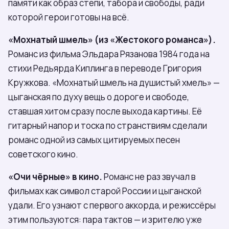
памяти как образ степи, табора и свободы, ради
которой герои готовы на всё.
«Мохнатый шмель» (из «Жестокого романса»).
Романс из фильма Эльдара Рязанова 1984 года на
стихи Редьярда Киплинга в переводе Григория
Кружкова. «Мохнатый шмель на душистый хмель» —
цыганская по духу вещь о дороге и свободе,
ставшая хитом сразу после выхода картины. Её
гитарный напор и тоска по странствиям сделали
романс одной из самых цитируемых песен
советского кино.
«Очи чёрные» в кино.
Романс не раз звучал в
фильмах как символ старой России и цыганской
удали. Его узнают с первого аккорда, и режиссёры
этим пользуются: пара тактов — и зрителю уже