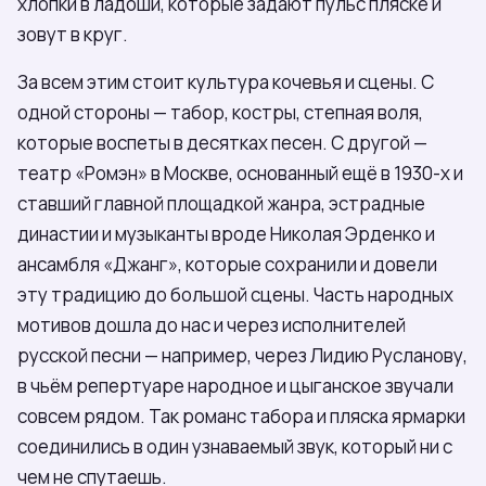
хлопки в ладоши, которые задают пульс пляске и
зовут в круг.
За всем этим стоит культура кочевья и сцены. С
одной стороны — табор, костры, степная воля,
которые воспеты в десятках песен. С другой —
театр «Ромэн» в Москве, основанный ещё в 1930-х и
ставший главной площадкой жанра, эстрадные
династии и музыканты вроде Николая Эрденко и
ансамбля «Джанг», которые сохранили и довели
эту традицию до большой сцены. Часть народных
мотивов дошла до нас и через исполнителей
русской песни — например, через Лидию Русланову,
в чьём репертуаре народное и цыганское звучали
совсем рядом. Так романс табора и пляска ярмарки
соединились в один узнаваемый звук, который ни с
чем не спутаешь.