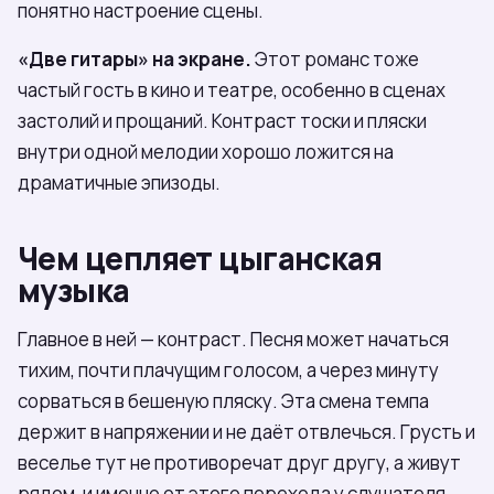
понятно настроение сцены.
«Две гитары» на экране.
Этот романс тоже
частый гость в кино и театре, особенно в сценах
застолий и прощаний. Контраст тоски и пляски
внутри одной мелодии хорошо ложится на
драматичные эпизоды.
Чем цепляет цыганская
музыка
Главное в ней — контраст. Песня может начаться
тихим, почти плачущим голосом, а через минуту
сорваться в бешеную пляску. Эта смена темпа
держит в напряжении и не даёт отвлечься. Грусть и
веселье тут не противоречат друг другу, а живут
рядом, и именно от этого перехода у слушателя