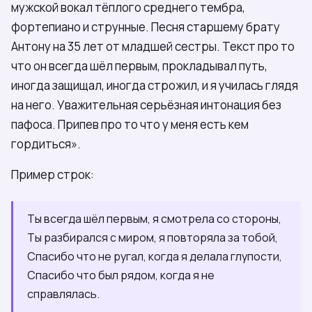
мужской вокал тёплого среднего тембра,
фортепиано и струнные. Песня старшему брату
Антону на 35 лет от младшей сестры. Текст про то
что он всегда шёл первым, прокладывал путь,
иногда защищал, иногда строжил, и я училась глядя
на него. Уважительная серьёзная интонация без
пафоса. Припев про то что у меня есть кем
гордиться».
Пример строк:
Ты всегда шёл первым, я смотрела со стороны,
Ты разбирался с миром, я повторяла за тобой,
Спасибо что не ругал, когда я делала глупости,
Спасибо что был рядом, когда я не
справлялась.