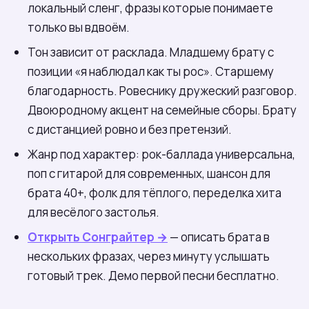
локальный сленг, фразы которые понимаете
только вы вдвоём.
Тон зависит от расклада. Младшему брату с
позиции «я наблюдал как ты рос». Старшему
благодарность. Ровеснику дружеский разговор.
Двоюродному акцент на семейные сборы. Брату
с дистанцией ровно и без претензий.
Жанр под характер: рок-баллада универсальна,
поп с гитарой для современных, шансон для
брата 40+, фолк для тёплого, переделка хита
для весёлого застолья.
Открыть Сонграйтер →
— описать брата в
нескольких фразах, через минуту услышать
готовый трек. Демо первой песни бесплатно.