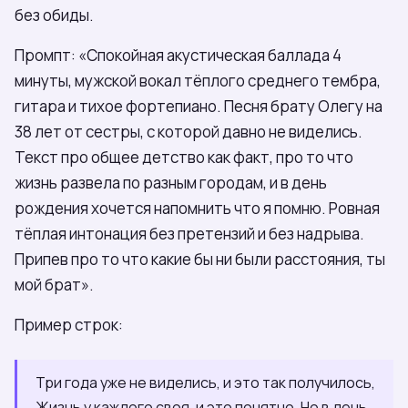
без обиды.
Промпт: «Спокойная акустическая баллада 4
минуты, мужской вокал тёплого среднего тембра,
гитара и тихое фортепиано. Песня брату Олегу на
38 лет от сестры, с которой давно не виделись.
Текст про общее детство как факт, про то что
жизнь развела по разным городам, и в день
рождения хочется напомнить что я помню. Ровная
тёплая интонация без претензий и без надрыва.
Припев про то что какие бы ни были расстояния, ты
мой брат».
Пример строк:
Три года уже не виделись, и это так получилось,
Жизнь у каждого своя, и это понятно, Но в день