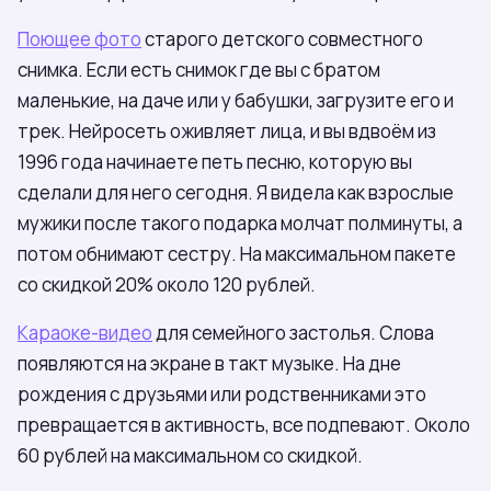
Поющее фото
старого детского совместного
снимка. Если есть снимок где вы с братом
маленькие, на даче или у бабушки, загрузите его и
трек. Нейросеть оживляет лица, и вы вдвоём из
1996 года начинаете петь песню, которую вы
сделали для него сегодня. Я видела как взрослые
мужики после такого подарка молчат полминуты, а
потом обнимают сестру. На максимальном пакете
со скидкой 20% около 120 рублей.
Караоке-видео
для семейного застолья. Слова
появляются на экране в такт музыке. На дне
рождения с друзьями или родственниками это
превращается в активность, все подпевают. Около
60 рублей на максимальном со скидкой.