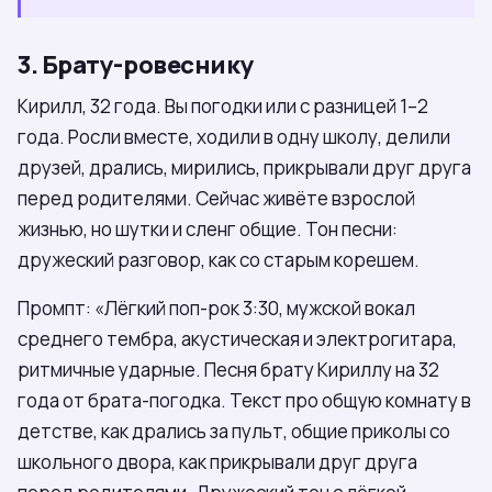
3. Брату-ровеснику
Кирилл, 32 года. Вы погодки или с разницей 1–2
года. Росли вместе, ходили в одну школу, делили
друзей, дрались, мирились, прикрывали друг друга
перед родителями. Сейчас живёте взрослой
жизнью, но шутки и сленг общие. Тон песни:
дружеский разговор, как со старым корешем.
Промпт: «Лёгкий поп-рок 3:30, мужской вокал
среднего тембра, акустическая и электрогитара,
ритмичные ударные. Песня брату Кириллу на 32
года от брата-погодка. Текст про общую комнату в
детстве, как дрались за пульт, общие приколы со
школьного двора, как прикрывали друг друга