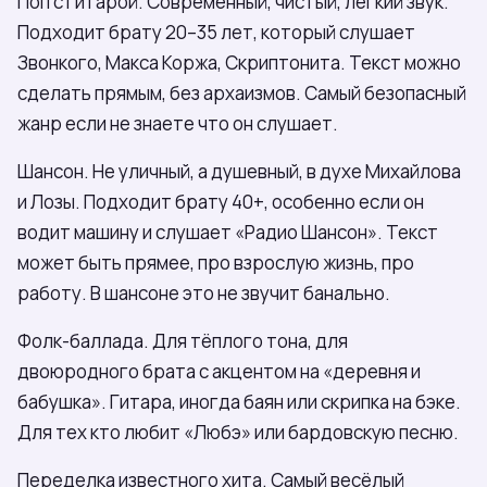
Поп с гитарой. Современный, чистый, лёгкий звук.
Подходит брату 20–35 лет, который слушает
Звонкого, Макса Коржа, Скриптонита. Текст можно
сделать прямым, без архаизмов. Самый безопасный
жанр если не знаете что он слушает.
Шансон. Не уличный, а душевный, в духе Михайлова
и Лозы. Подходит брату 40+, особенно если он
водит машину и слушает «Радио Шансон». Текст
может быть прямее, про взрослую жизнь, про
работу. В шансоне это не звучит банально.
Фолк-баллада. Для тёплого тона, для
двоюродного брата с акцентом на «деревня и
бабушка». Гитара, иногда баян или скрипка на бэке.
Для тех кто любит «Любэ» или бардовскую песню.
Переделка известного хита. Самый весёлый