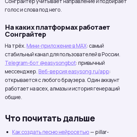
Сонграйтер учитывает направление и подбирает
голос и слова под него.
На каких платформах работает
Сонграйтер
На трёх.
Мини-приложение в МАХ
: самый
стабильный канал для пользователей в России.
Telegram-бот @easysongbot
: привычный
мессенджер.
Веб-версия easysong.ru/app
:
открывается с любого браузера. Один аккаунт
работает на всех, алмазы и история генераций
общие.
Что почитать дальше
Как создать песню нейросетью
— pillar-