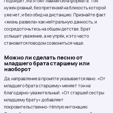
Подойдёт, и в этом главная сила формата. Тон
нужен ровный, без претензий на близость которой
уже нет, и без обид на дистанцию. Признайте факт
«жизнь развела» как нейтральную данность, и
сосредоточьтесь на общем детстве. Брат
услышит уважение, а не упрёк, и это часто
становится поводом созвониться чаще.
Можно ли сделать песню от
младшего брата старшему или
наоборот
Да, направление в промпте указывается явно. «От
младшего брата старшему» меняет тон на
благодарно-уважительный. «От старшей сестры
младшему брату» добавляет
покровительственно-тёплую интонацию.