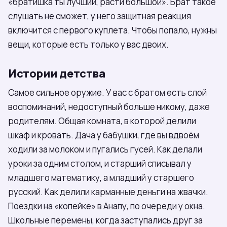
«братишка ты лучший, расти большой». Брат такое
слушать не сможет, у него защитная реакция
включится с первого куплета. Чтобы попало, нужны
вещи, которые есть только у вас двоих.
Истории детства
Самое сильное оружие. У вас с братом есть слой
воспоминаний, недоступный больше никому, даже
родителям. Общая комната, в которой делили
шкаф и кровать. Дача у бабушки, где вы вдвоём
ходили за молоком и пугались гусей. Как делали
уроки за одним столом, и старший списывал у
младшего математику, а младший у старшего
русский. Как делили карманные деньги на жвачки.
Поездки на «копейке» в Анапу, по очереди у окна.
Школьные перемены, когда заступались друг за