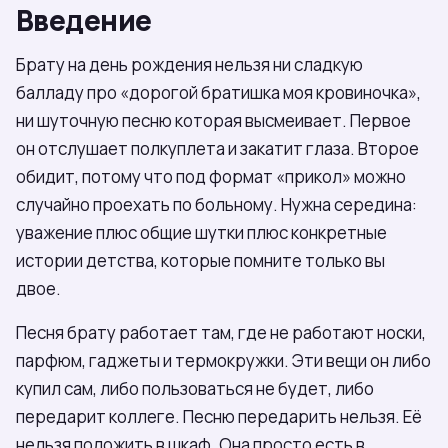
Введение
Брату на день рождения нельзя ни сладкую
балладу про «дорогой братишка моя кровиночка»,
ни шуточную песню которая высмеивает. Первое
он отслушает полкуплета и закатит глаза. Второе
обидит, потому что под формат «прикол» можно
случайно проехать по больному. Нужна середина:
уважение плюс общие шутки плюс конкретные
истории детства, которые помните только вы
двое.
Песня брату работает там, где не работают носки,
парфюм, гаджеты и термокружки. Эти вещи он либо
купил сам, либо пользоваться не будет, либо
передарит коллеге. Песню передарить нельзя. Её
нельзя положить в шкаф. Она просто есть в