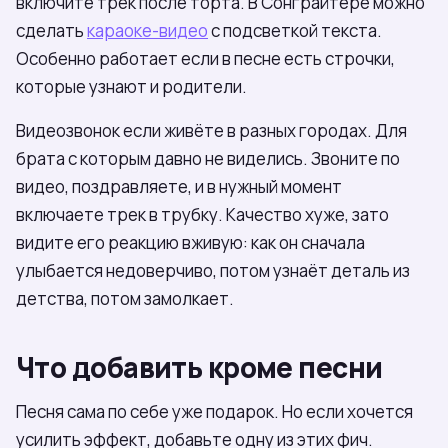
включите трек после торта. В Сонграйтере можно
сделать
караоке-видео
с подсветкой текста.
Особенно работает если в песне есть строчки,
которые узнают и родители.
Видеозвонок если живёте в разных городах. Для
брата с которым давно не виделись. Звоните по
видео, поздравляете, и в нужный момент
включаете трек в трубку. Качество хуже, зато
видите его реакцию вживую: как он сначала
улыбается недоверчиво, потом узнаёт деталь из
детства, потом замолкает.
Что добавить кроме песни
Песня сама по себе уже подарок. Но если хочется
усилить эффект, добавьте одну из этих фич.