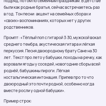
подряд, потом по семейным праздникам. В детстве
были как родные братья, сейчас встречаетесь раз
в год. Тон песни: акцент на семейных сборах и
«своих» воспоминаниях, которых нет у других
родственников.
Промпт: «Тёплый поп с гитарой 3:30, мужской вокал
среднего тембра, акустическая гитара и лёгкая
перкуссия. Песня двоюродному брату Сане на 30
лет. Текст про лето у бабушки, походы на речку, как
воровали ягоды у соседей, новогодние сборы всей
роднёй, бабушкины пироги. Лёгкая
ностальгическая интонация. Припев про то что
двоюродный это почти родной, особенно когда
вместе росли у одной бабушки».
Пример строк: