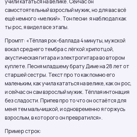
учили кататься на велике. Сейчас он
самостоятельный взрослый мужик, но для вас всё
ещё немного «мелкий». Тон песни: я наблюдал как
ты рос, я видел все этапы.
Промпт: «Тёплая рок-баллада 4 минуты, мужской
вокал среднего тембра с лёгкой хрипотцой,
акустическая гитара и электрогитара во втором
куплете. Песня младшему брату Диме на 28 лет от
старшей сестры. Текст про то как помню его
маленьким, как учила кататься на велике, как он рос,
и сейчас он сам взрослый мужик. Тёплая интонация
без сладости. Припев про то что он остаётся для
меня тем мальчишкой, и одновременно я горжусь
взрослым, в которого он превратился».
Пример строк: