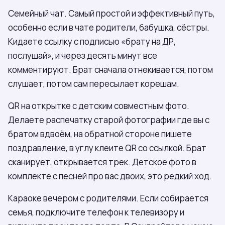
Семейный чат. Самый простой и эффективный путь,
особенно если в чате родители, бабушка, сёстры.
Кидаете ссылку с подписью «брату на ДР,
послушай», и через десять минут все
комментируют. Брат сначала отнекивается, потом
слушает, потом сам пересылает корешам.
QR на открытке с детским совместным фото.
Делаете распечатку старой фотографии где вы с
братом вдвоём, на обратной стороне пишете
поздравление, в углу клеите QR со ссылкой. Брат
сканирует, открывается трек. Детское фото в
комплекте с песней про вас двоих, это редкий ход.
Караоке вечером с родителями. Если собирается
семья, подключите телефон к телевизору и