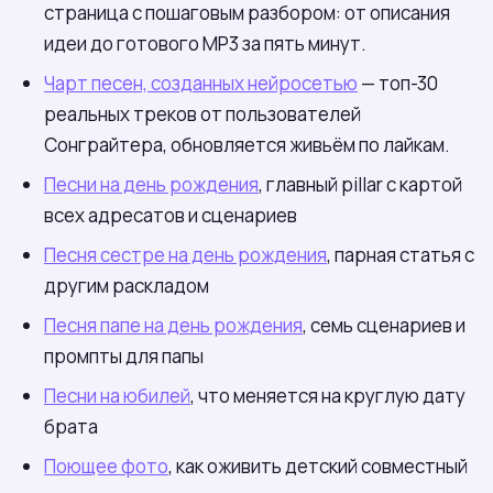
страница с пошаговым разбором: от описания
идеи до готового MP3 за пять минут.
Чарт песен, созданных нейросетью
— топ-30
реальных треков от пользователей
Сонграйтера, обновляется живьём по лайкам.
Песни на день рождения
, главный pillar с картой
всех адресатов и сценариев
Песня сестре на день рождения
, парная статья с
другим раскладом
Песня папе на день рождения
, семь сценариев и
промпты для папы
Песни на юбилей
, что меняется на круглую дату
брата
Поющее фото
, как оживить детский совместный