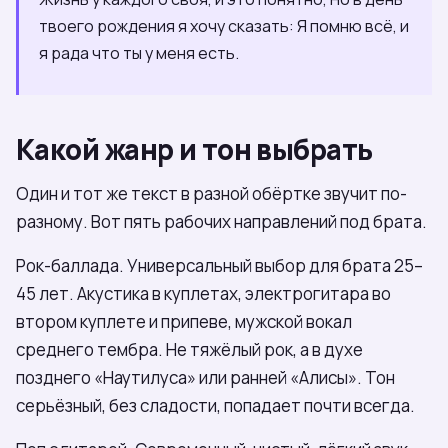
твоего рождения я хочу сказать: Я помню всё, и
я рада что ты у меня есть.
Какой жанр и тон выбрать
Один и тот же текст в разной обёртке звучит по-
разному. Вот пять рабочих направлений под брата.
Рок-баллада. Универсальный выбор для брата 25–
45 лет. Акустика в куплетах, электрогитара во
втором куплете и припеве, мужской вокал
среднего тембра. Не тяжёлый рок, а в духе
позднего «Наутилуса» или ранней «Алисы». Тон
серьёзный, без сладости, попадает почти всегда.