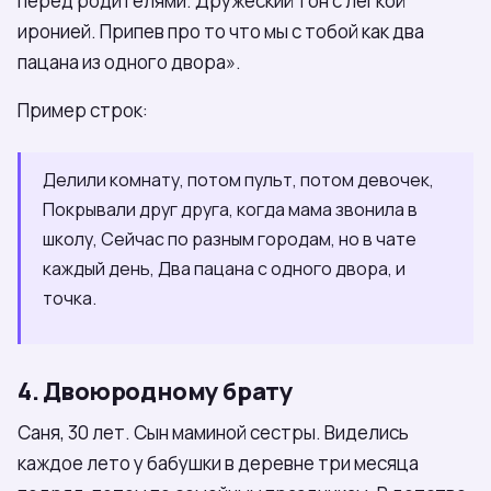
перед родителями. Дружеский тон с лёгкой
иронией. Припев про то что мы с тобой как два
пацана из одного двора».
Пример строк:
Делили комнату, потом пульт, потом девочек,
Покрывали друг друга, когда мама звонила в
школу, Сейчас по разным городам, но в чате
каждый день, Два пацана с одного двора, и
точка.
4. Двоюродному брату
Саня, 30 лет. Сын маминой сестры. Виделись
каждое лето у бабушки в деревне три месяца