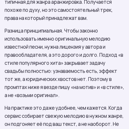
типичная для жанра аранжировка. Получается
похоже по духу, но это самостоятельный трек,
права на который принадлежат вам.
Разница принципиальная. Чтобы законно
использовать именно оригинальную мелодию
известной песни, нужна лицензия у автора и
правообладателя, а это дорого и долго. Подход «в
стиле популярного хита» закрывает задачу
свадьбы полностью: узнаваемость есть, эффект
тот же, а юридических хвостов нет. Поэтому в
промптах ниже я везде пишу «на мотив» и «в стиле»,
а не «возьми оригинал».
На практике это даже удобнее, чем кажется. Когда
сервис собирает свежую мелодию в нужном жанре,
он подгоняет её под ваш текст, а не наоборот. Не