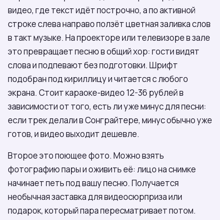
видео, где текст идёт построчно, а по активной
строке слева направо ползёт цветная заливка слов
в такт музыке. На проекторе или телевизоре в зале
это превращает песню в общий хор: гости видят
слова и подпевают без подготовки. Шрифт
подобран под кириллицу и читается с любого
экрана. Стоит караоке-видео 12-36 рублей в
зависимости от того, есть ли уже минус для песни:
если трек делали в Сонграйтере, минус обычно уже
готов, и видео выходит дешевле.
Второе это поющее фото. Можно взять
фотографию пары и оживить её: лицо на снимке
начинает петь под вашу песню. Получается
необычная заставка для видеосюрприза или
подарок, который пара пересматривает потом.