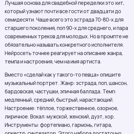
Лучшая основа для свадебной переделки это хит,
который узнают почти все гости от двадцати до
семидесяти. Чаще всего это эстрада 70-80-х для
старшего поколения, поп 90-х для среднего, и пара
современных треков для молодых. Но в промпте не
обязательно называть конкретного исполнителя.
Нейросеть точнее реагирует на описание жанра,
темпа и настроения, чем на имя артиста.
Вместо «сделай как у такого-то певца» опишите
музыкальный портрет. Жанр: эстрада, поп, шансон,
бардовская, частушки, эпичная баллада. Темп:
медленный, средний, быстрый, нарастающий.
Настроение: тёплое, торжественное, озорное,
лиричное. Вокал: мужской, женский, дуэт, хор.
Инструменты: фортепиано, гармонь, гитара,
оркестр, синтезатор. Этого набора достаточно,