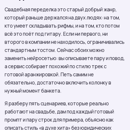
Свадебная переделка это старый добрый жанр,
который раньше держался на двух людях: на том,
кто умеет складывать рифмы, и на том, кто потом
всё это поёт под гитару. Если ни первого, ни
второго в компании не находилось, ограничивались
стандартным тостом. Сейчас обоих можно
заменить нейросетью: вы описываете пару и повод,
а сервис собирает похожий по стилю трек с
готовой аранжировкой. Петь самим не
обязательно, достаточно включить колонку в
нужный момент банкета.
Я разберу пять сценариев, которые реально
работают на свадьбе, дам под каждый готовый
промпт и пару строк для примера, объясню как
описать стиль «в духе хита» без юридических