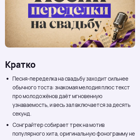
Кратко
Песня-переделка на свадьбу заходит сильнее
обычного тоста: знакомая мелодия плюс текст
про молодожёнов даёт мгновенную
узнаваемость, и весь зал включается за десять
секунд.
Сонграйтер собирает трек на мотив
популярного хита, оригинальную фонограмму не