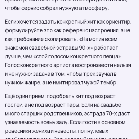
чтобы сервис собрал нужную атмосферу.
Если хочется задать конкретный хит как ориентир,
формулируйте это как референс настроения, а не
как требование скопировать. «На мотив всем
знакомой свадебной эстрады 90-х» работает
лучше, чем «спой голосом конкретного певца».
Голос конкретного артиста воспроизвести нельзя
и не нужно: задача в том, чтобы трек звучал в
нужном жанре, а не имитировал чужой тембр.
Ещё один прием: подобрать хит под возраст
гостей, а не под возраст пары. Если на свадьбе
много старших родственников, эстрада 70-х даст
узнаваемость всему залу. Если гости в основном
ровесники жениха и невесты, поп нулевых