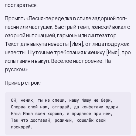
постараться.
Промпт: «Песня-переделка в стиле задорной поп-
песни или частушек, быстрый темп, женский вокал с
озорной интонацией, гармонь или синтезатор.
Текст для выкупа невесты [Имя], от лица подружек
невесты. Шуточные требования к жениху [Имя], про
испытания и выкуп. Весёлое настроение. На
русском».
Пример строк:
Ой, жених, ты не спеши, нашу Машу не бери,

Сперва спой нам, отгадай, да конфетами одари.

Наша Маша всем хороша, и приданое при ней,

Так что доставай, родимый, кошелёк свой 