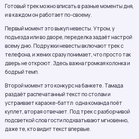
Готовый трек можно вписать в разные моменты дня,
и в каждом он работает по-своему.
Первый момент это выкуп невесты. Утром, у
подъезда или во дворе, переделка задаёт настрой
всему дню. Подружки невесты включают трек с
телефона, и жених сразу понимает, что просто так
дверь не откроют. Здесь важна громкая колонка и
бодрый темп.
Второй момент это конкурс на банкете. Тамада
раздаёт распечатанный текст по столам и
устраивает караоке-баттл: одна команда поёт
куплет, вторая отвечает. Под трек с разборчивой
подсветкой слов гости подхватывают мгновенно,
даже те, кто видит текст впервые.