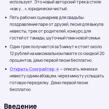
использует. Это новый авторский трек в стиле
«как у...», юридически чистый.
Пять рабочих сценариев для свадьбы:
поздравление паре от друзей, песня для выкупа
невесты, трек от родителей, конкурс для
гостей от тамады, шуточный гимн новой семьи.
Один трек получается за 5 минут и стоит около
12 рублей на максимальном пакете со скидкой 20
процентов, демо первой песни бесплатно.
Открыть Сонграйтер →
— описать жениха и
невесту одним абзацем, через минуту услышать
готовую переделку. Демо первой песни
бесплатно.
Введение