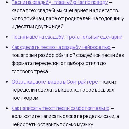
Песни на свадьбу: главный pillar по поводу
—
карта всех свадебных сценариев и адресатов:
молодожёнам, паре от родителей, на годовщину
и десятки других идей.
Песня маме на свадьбу, трогательный сценарий
Как сделать песню на свадьбу нейросетью
—
пошаговый разбор обычной свадебной песни без
формата переделки, от выбора стиля до
готового трека.
Обзор караоке-видео в Сонграйтере
— как из
переделки сделать видео, которое весь зал
поёт хором.
Как написать текст песни самостоятельно
—
если хотите написать слова переделки сами, а
нейросети оставить только музыку.