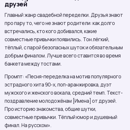
друзей
Главный жанр свадебной переделки. Друзья знают
про пару то, чего не знают родители: как долго
встречались, кто кого добивался, какие
совместные привычки появились. Тон лёгкий,
тёплый, с парой безопасных шуток и обязательным
добрым финалом. Лучше всего ставится во время
банкета между тостами.
Промпт: «Песня-переделка на мотив популярного
эстрадного хита 90-х, поп-аранжировка, дуэт
мужского и женского вокала, средний темп. Текст-
поздравление молодожёнам [Имена] от друзей.
Про историю знакомства, общие шутки,
совместные привычки. Тёплый юмор и душевный
финал. На русском».