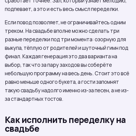
сработает точнее. Зал, который узнаёт мелодию,
подпевает, а это и есть весь смысл переделки.
Если повод позволяет, не ограничивайтесь одним
треком. На свадьбе вполне можно сделать три
разные переделки под три момента: озорную для
выкупа, тёплую от родителей и шуточный гимн под
финал. Каждая генерация это два варианта на
выбор, так что за пару заходов вы соберёте
небольшую программу на весь день. Стоит это всё
равно меньше одного букета, а гости запомнят
такую свадьбу надолго именно из-за песен, а не из-
за стандартных тостов.
Как исполнить переделку на
свадьбе