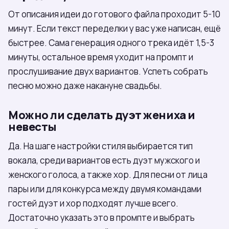
От описания идеи до готового файла проходит 5-10
минут. Если текст переделки у вас уже написан, ещё
быстрее. Сама генерация одного трека идёт 1,5-3
минуты, остальное время уходит на промпт и
прослушивание двух вариантов. Успеть собрать
песню можно даже накануне свадьбы.
Можно ли сделать дуэт жениха и
невесты
Да. На шаге настройки стиля выбирается тип
вокала, среди вариантов есть дуэт мужского и
женского голоса, а также хор. Для песни от лица
пары или для конкурса между двумя командами
гостей дуэт и хор подходят лучше всего.
Достаточно указать это в промпте и выбрать