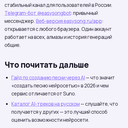
стабильный канал для пользователей в России.
Telegram-бот @easysongbot
: привычный
мессенджер.
Веб-версия easysong.ru/app
:
открывается с любого браузера. Один аккаунт
работает на всех, алмазы и история генераций
общие.
Что почитать дальше
Гайд по созданию песни через AI
— что значит
«создать песню нейросетью» в 2026 и чем
сервис отличается от Suno.
Каталог AI-треков на русском
— слушайте, что
получается у других — это лучший способ
оценить возможности нейросети.