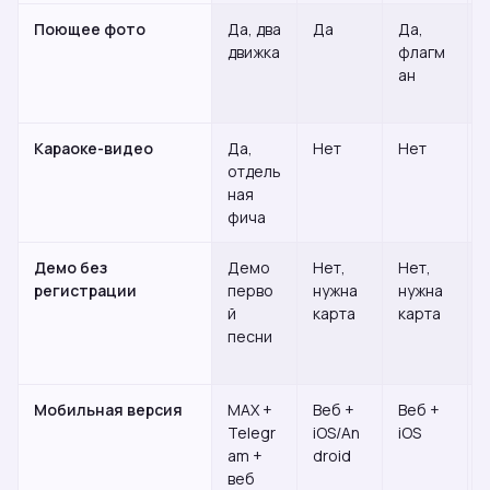
Поющее фото
Да, два
Да
Да,
движка
флагм
ан
Караоке-видео
Да,
Нет
Нет
отдель
ная
фича
Демо без
Демо
Нет,
Нет,
регистрации
перво
нужна
нужна
й
карта
карта
песни
Мобильная версия
МАХ +
Веб +
Веб +
Telegr
iOS/An
iOS
am +
droid
веб