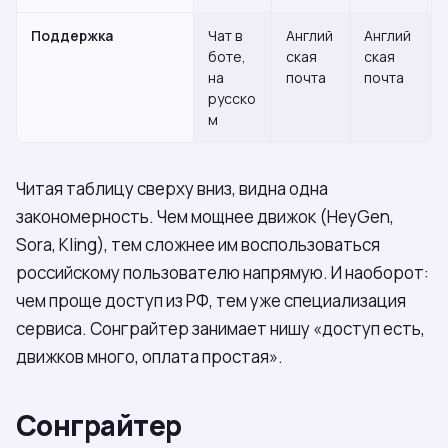
Поддержка
Чат в
Англий
Англий
боте,
ская
ская
на
почта
почта
русско
м
Читая таблицу сверху вниз, видна одна
закономерность. Чем мощнее движок (HeyGen,
Sora, Kling), тем сложнее им воспользоваться
российскому пользователю напрямую. И наоборот:
чем проще доступ из РФ, тем уже специализация
сервиса. Сонграйтер занимает нишу «доступ есть,
движков много, оплата простая».
Сонграйтер