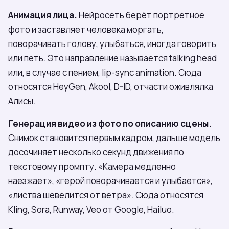
Анимация лица.
Нейросеть берёт портретное
фото и заставляет человека моргать,
поворачивать голову, улыбаться, иногда говорить
или петь. Это направление называется talking head
или, в случае с пением, lip-sync animation. Сюда
относятся HeyGen, Akool, D-ID, отчасти оживлялка
Алисы.
Генерация видео из фото по описанию сцены.
Снимок становится первым кадром, дальше модель
досочиняет несколько секунд движения по
текстовому промпту. «Камера медленно
наезжает», «герой поворачивается и улыбается»,
«листва шевелится от ветра». Сюда относятся
Kling, Sora, Runway, Veo от Google, Hailuo.