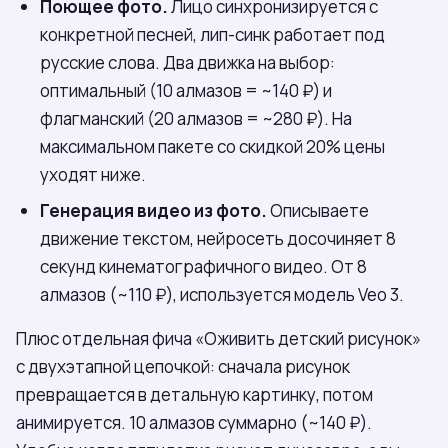
Поющее фото.
Лицо синхронизируется с
конкретной песней, лип-синк работает под
русские слова. Два движка на выбор:
оптимальный (10 алмазов = ~140 ₽) и
флагманский (20 алмазов = ~280 ₽). На
максимальном пакете со скидкой 20% цены
уходят ниже.
Генерация видео из фото.
Описываете
движение текстом, нейросеть досочиняет 8
секунд кинематографичного видео. От 8
алмазов (~110 ₽), используется модель Veo 3.
Плюс отдельная фича «Оживить детский рисунок»
с двухэтапной цепочкой: сначала рисунок
превращается в детальную картинку, потом
анимируется. 10 алмазов суммарно (~140 ₽).