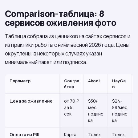
Comparison-таблица: 8
сервисов оживления фото
Таблица собрана из ценников на сайтах сервисов и
из практики работы с ними весной 2026 года. Цены
округлены, в некоторых случаях указан
минимальный пакет или подписка.
Параметр
Сонгра
Akool
HeyGe
йтер
n
Цена за оживление
от 70 ₽
$30/
$24-
за 5
мес
89/мес
сек
подпис
подпис
ка
ка
Оплата из РФ
Карта
Тольк
Тольк