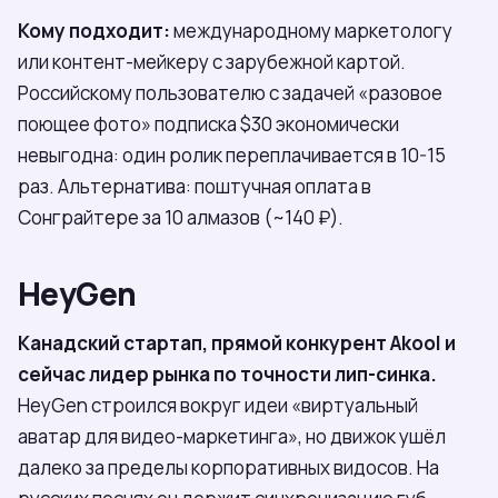
Кому подходит:
международному маркетологу
или контент-мейкеру с зарубежной картой.
Российскому пользователю с задачей «разовое
поющее фото» подписка $30 экономически
невыгодна: один ролик переплачивается в 10-15
раз. Альтернатива: поштучная оплата в
Сонграйтере за 10 алмазов (~140 ₽).
HeyGen
Канадский стартап, прямой конкурент Akool и
сейчас лидер рынка по точности лип-синка.
HeyGen строился вокруг идеи «виртуальный
аватар для видео-маркетинга», но движок ушёл
далеко за пределы корпоративных видосов. На