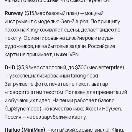
РФ настолько сложный, что смысл теряется.
Runway
($15/мес базовый план) — мощный
инструмент с моделью Gen-3 Alpha. По принципу
похож на Kling: оживляет сцены, делает видео по
тексту. Ориентирован на дизайнеров и моушн-
художников, не на бытовые задачи. Российские
карты не принимает, нужен VPN.
D-ID
($5,9/мес стартовый, до $300/мес enterprise)
— узкоспециализированный talking head.
Загружаете фото, печатаете текст, аватар
«говорит» этим текстом. Полезен для презентаций
и обучающих видео. На пении работает базово
(LipSync mode), но качество ниже Akool и HeyGen.
Россия — через зарубежную карту.
Hailuo (MiniMax)
— китайский сервис, аналог Kling.