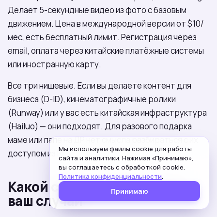
Делает 5-секундные видео из фото с базовым
движением. Цена в международной версии от $10/
мес, есть бесплатный лимит. Регистрация через
email, оплата через китайские платёжные системы
или иностранную карту.
Все три нишевые. Если вы делаете контент для
бизнеса (D-ID), кинематографичные ролики
(Runway) или у вас есть китайская инфраструктура
(Hailuo) — они подходят. Для разового подарка
маме или папе на ДР нет смысла разбираться с их
Мы используем файлы cookie для работы
доступом из РФ.
сайта и аналитики. Нажимая «Принимаю»,
вы соглашаетесь с обработкой cookie.
Политика конфиденциальности
.
Какой сервис выбрать под
Принимаю
ваш случай