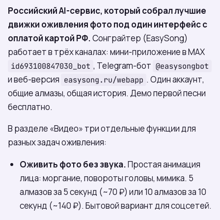
Российский AI-сервис, который собрал лучшие
движки оживления фото под один интерфейс с
оплатой картой РФ.
Сонграйтер (EasySong)
работает в трёх каналах: мини-приложение в МАХ
, Telegram-бот
id693100847030_bot
@easysongbot
и веб-версия
. Один аккаунт,
easysong.ru/webapp
общие алмазы, общая история. Демо первой песни
бесплатно.
В разделе «Видео» три отдельные функции для
разных задач оживления:
Оживить фото без звука.
Простая анимация
лица: моргание, повороты головы, мимика. 5
алмазов за 5 секунд (~70 ₽) или 10 алмазов за 10
секунд (~140 ₽). Бытовой вариант для соцсетей.