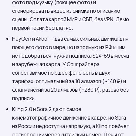
фото под музыку (поющее фото) и
сгенерировать видео из снимка по описанию
сцены. Оплата картой МИР и СБП, без VPN. Демо
первой песни бесплатно.
HeyGen и Akool — два самых сильных движка для
поющего фото в мире, но напрямую из РФ к ним
не подобраться: нужна подписка $24-89 в месяц
и зарубежная карта. У Сонграйтера
сопоставимое поющее фото есть в двух
тарифах: оптимальный за 10 алмазов (~140 ₽) и
флагманский за 20 алмазов (~280 ₽), разово без
подписки.
Kling 2.0 и Sora 2 дают самое
кинематографичное движение в кадре, но Sora
из России недоступна напрямую, а Kling требует
регистрации через китайский номер. Цены от