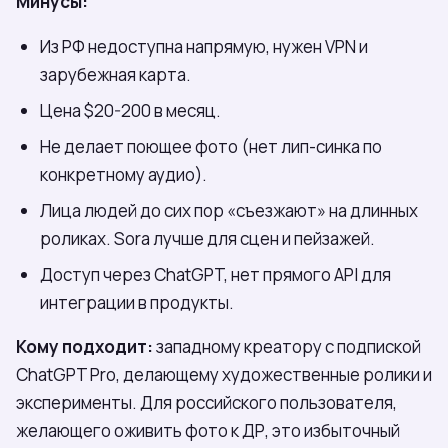
Минусы:
Из РФ недоступна напрямую, нужен VPN и
зарубежная карта.
Цена $20-200 в месяц.
Не делает поющее фото (нет лип-синка по
конкретному аудио).
Лица людей до сих пор «съезжают» на длинных
роликах. Sora лучше для сцен и пейзажей.
Доступ через ChatGPT, нет прямого API для
интеграции в продукты.
Кому подходит:
западному креатору с подпиской
ChatGPT Pro, делающему художественные ролики и
эксперименты. Для российского пользователя,
желающего оживить фото к ДР, это избыточный