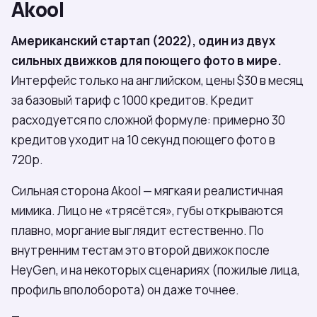
Akool
Американский стартап (2022), один из двух
сильных движков для поющего фото в мире.
Интерфейс только на английском, цены $30 в месяц
за базовый тариф с 1000 кредитов. Кредит
расходуется по сложной формуле: примерно 30
кредитов уходит на 10 секунд поющего фото в
720p.
Сильная сторона Akool — мягкая и реалистичная
мимика. Лицо не «трясётся», губы открываются
плавно, моргание выглядит естественно. По
внутренним тестам это второй движок после
HeyGen, и на некоторых сценариях (пожилые лица,
профиль вполоборота) он даже точнее.