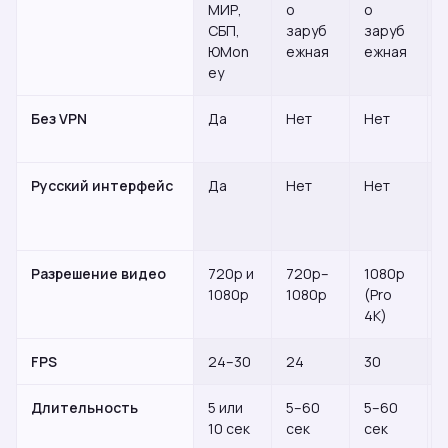
МИР,
о
о
СБП,
заруб
заруб
ЮMon
ежная
ежная
ey
Без VPN
Да
Нет
Нет
Русский интерфейс
Да
Нет
Нет
Разрешение видео
720p и
720p–
1080p
1080p
1080p
(Pro
4K)
FPS
24–30
24
30
Длительность
5 или
5–60
5–60
10 сек
сек
сек