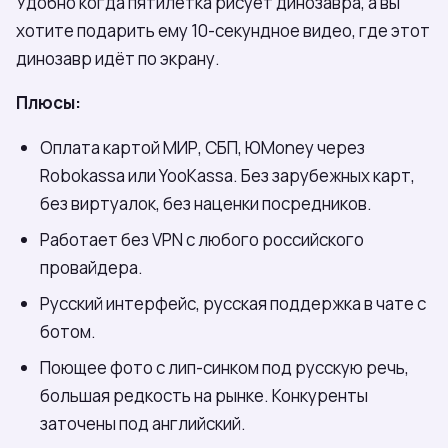
Удобно когда пятилетка рисует динозавра, а вы
хотите подарить ему 10-секундное видео, где этот
динозавр идёт по экрану.
Плюсы:
Оплата картой МИР, СБП, ЮMoney через
Robokassa или YooKassa. Без зарубежных карт,
без виртуалок, без наценки посредников.
Работает без VPN с любого российского
провайдера.
Русский интерфейс, русская поддержка в чате с
ботом.
Поющее фото с лип-синком под русскую речь,
большая редкость на рынке. Конкуренты
заточены под английский.