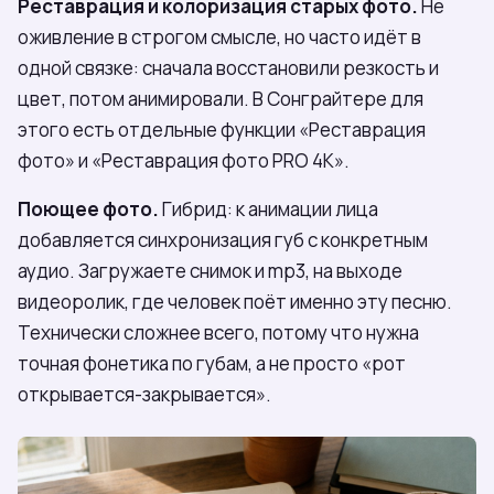
Реставрация и колоризация старых фото.
Не
оживление в строгом смысле, но часто идёт в
одной связке: сначала восстановили резкость и
цвет, потом анимировали. В Сонграйтере для
этого есть отдельные функции «Реставрация
фото» и «Реставрация фото PRO 4K».
Поющее фото.
Гибрид: к анимации лица
добавляется синхронизация губ с конкретным
аудио. Загружаете снимок и mp3, на выходе
видеоролик, где человек поёт именно эту песню.
Технически сложнее всего, потому что нужна
точная фонетика по губам, а не просто «рот
открывается-закрывается».