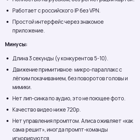
Работает с российского IP без VPN.
Простой интерфейс через знакомое
приложение.
Минусы:
Длина 3 секунды (у конкурентов 5-10).
Движение примитивное: микро-параллакс с
лёгким покачиванием, без поворотов головы и
мимики.
Нет лип-синка по аудио, это не поющее фото.
Качество видео ниже 720p.
Нет управления промптом. Алиса оживляет «как
сама решит», иногда промпт-команды
игнорируются.