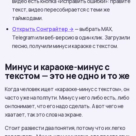
видео есть кнопка «Исправить ошибки»: правите
текст, видео пересобирается с теми же
таймкодами.
Открыть Сонграйтер →
— выбрать МАХ,
Telegram или веб-версию в один клик. Загрузили
песню, получили минус и караоке с текстом.
Минус и караоке-минус с
текстом — это не одно и то же
Когда человек ищет «караоке-минус с текстом», он
часто уже на полпути. Минус у него либо есть, либо
он понимает, что его надо сделать. А вот чего не
хватает, так это слов на экране.
Стоит развести два понятия, потому что их легко