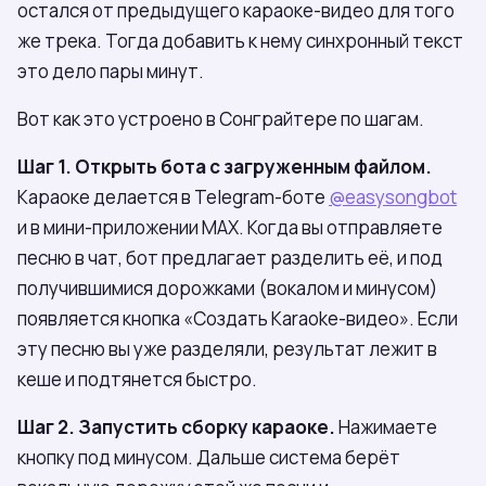
остался от предыдущего караоке-видео для того
же трека. Тогда добавить к нему синхронный текст
это дело пары минут.
Вот как это устроено в Сонграйтере по шагам.
Шаг 1. Открыть бота с загруженным файлом.
Караоке делается в Telegram-боте
@easysongbot
и в мини-приложении МАХ. Когда вы отправляете
песню в чат, бот предлагает разделить её, и под
получившимися дорожками (вокалом и минусом)
появляется кнопка «Создать Karaoke-видео». Если
эту песню вы уже разделяли, результат лежит в
кеше и подтянется быстро.
Шаг 2. Запустить сборку караоке.
Нажимаете
кнопку под минусом. Дальше система берёт