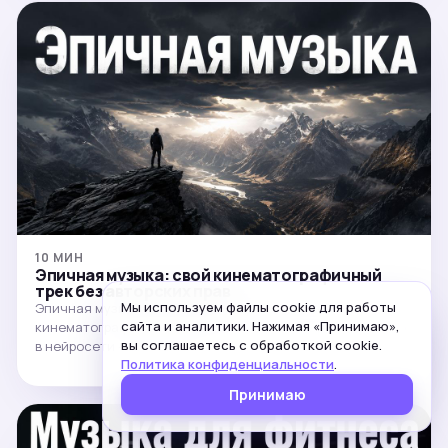
10 МИН
Эпичная музыка: свой кинематографичный
трек без авторских прав
Мы используем файлы cookie для работы
Эпичная музыка: как за 5 минут сделать свой
сайта и аналитики. Нажимая «Принимаю»,
кинематографичный трек для трейлера, эдита или видео
вы соглашаетесь с обработкой cookie.
в нейросети — мощно, бе…
Политика конфиденциальности
.
Принимаю