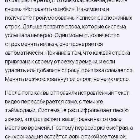
В Сонграйтере под готовым караоке-видео есть
кнопка «Исправить ошибки». Нажимаете и
получаете пронумерованный список распознанных
строк. Дальше правите слова, которые система
услышала неверно. Один момент: количество
строк менять нельзя, оно проверяется
автоматически. Причина в том, что каждая строка
привязана к своему отрезку времени, и если
удалить или добавить строку, привязка сломается.
Менять можно слова внутри строк, но не их число.
После того как вы отправили исправленный текст,
видео пересобирается само, с теми же
таймкодами. Система не расшифровывает песню
заново, а подставляет ваши правки на готовые
места во времени. Поэтому пересборка быстрая, а
синхронизация остаётся ровно такой же точной.