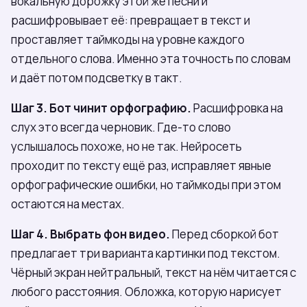
вокальную дорожку этой же песни и
расшифровывает её: превращает в текст и
проставляет таймкоды на уровне каждого
отдельного слова. Именно эта точность по словам
и даёт потом подсветку в такт.
Шаг 3. Бот чинит орфографию.
Расшифровка на
слух это всегда черновик. Где-то слово
услышалось похоже, но не так. Нейросеть
проходит по тексту ещё раз, исправляет явные
орфографические ошибки, но таймкоды при этом
остаются на местах.
Шаг 4. Выбрать фон видео.
Перед сборкой бот
предлагает три варианта картинки под текстом.
Чёрный экран нейтральный, текст на нём читается с
любого расстояния. Обложка, которую нарисует