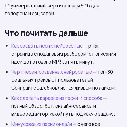
1:1 универсальный, вертикальный 9:16 для
телефона и соцсетей.
Что почитать дальше
Как создать песню нейросетью
— pillar-
страница с пошаговым разбором: от описания
идеи до готового MP3 за пять минут.
Чарт песен, созданных нейросетью
— топ-30
реальных треков от пользователей
Сонграйтера, обновляется живьём по лайкам.
Как сделать караоке из песни: 3 способа
—
полный обзор: бот, онлайн-сервисы и
видеоредактор, какой путь под какую задачу.
Минусовка из песни онлайн
— с чего всё