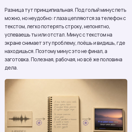
Разница тут принципиальная. Под голый минус петь
можно, но неудобно: глаза цепляются за телефон с
текстом, легко потерять строку, непонятно,
успеваешь ты или отстал. Минус с текстом на
экране снимает эту проблему, поёшь и видишь, где
находишься. Поэтому минус это не финал, а
заготовка. Полезная, рабочая, но всё же половина
дела.