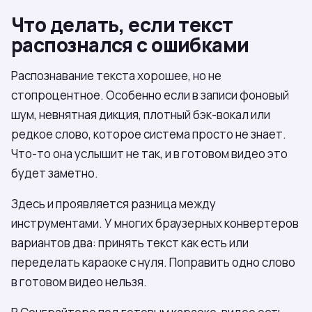
Что делать, если текст
распознался с ошибками
Распознавание текста хорошее, но не
стопроцентное. Особенно если в записи фоновый
шум, невнятная дикция, плотный бэк-вокал или
редкое слово, которое система просто не знает.
Что-то она услышит не так, и в готовом видео это
будет заметно.
Здесь и проявляется разница между
инструментами. У многих браузерных конвертеров
вариантов два: принять текст как есть или
переделать караоке с нуля. Поправить одно слово
в готовом видео нельзя.