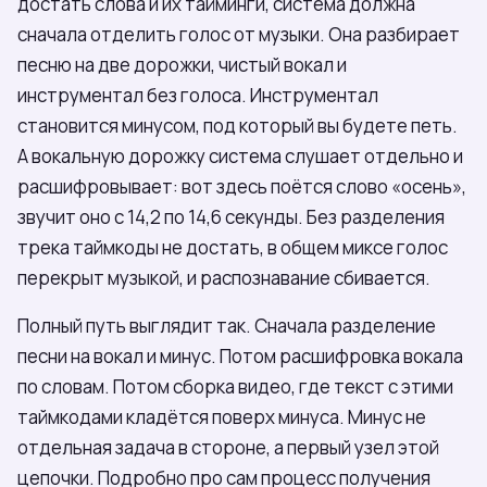
достать слова и их тайминги, система должна
сначала отделить голос от музыки. Она разбирает
песню на две дорожки, чистый вокал и
инструментал без голоса. Инструментал
становится минусом, под который вы будете петь.
А вокальную дорожку система слушает отдельно и
расшифровывает: вот здесь поётся слово «осень»,
звучит оно с 14,2 по 14,6 секунды. Без разделения
трека таймкоды не достать, в общем миксе голос
перекрыт музыкой, и распознавание сбивается.
Полный путь выглядит так. Сначала разделение
песни на вокал и минус. Потом расшифровка вокала
по словам. Потом сборка видео, где текст с этими
таймкодами кладётся поверх минуса. Минус не
отдельная задача в стороне, а первый узел этой
цепочки. Подробно про сам процесс получения