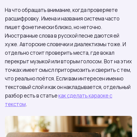
На что обращать внимание, когда проверяете
расшифровку. Имена и названия система часто
пишет фонетически близко, но неточно.
Иностранные слова в русской песне даются ей
хуже. Авторские словечки и диалектизмы тоже. И
отдельно стоит проверить места, где вокал
перекрыт музыкой или вторым голосом. Вот на этих
точках имеет смысл притормозить и сверить с тем,
что реально поётся. Если вам интересен именно
текстовый слой и как он накладывается, отдельный
разбор есть в статье
как сделать караоке с
текстом
.