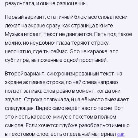
результата, и они не равноценны.
Первый вариант, статичный блок: все слова песни
лежат на экране сразу, как страница в книге.
Музыка играет, текст не двигается. Петь под такое
можно, но неудобно: глаза теряют строку,
непонятно, где ты сейчас. Это не караоке, это
субтитры, выложенные одной простынёй.
Второй вариант, синхронизированный текст: на
экране активная строка, по ней слева направо
ползёт заливка слов ровно в момент, когда они
звучат. Строка отзвучала, и на её место выезжает
следующая. Видео само ведёт вас по песне. Вот
это и есть караоке-минус с текстом в полном
смысле. Если хочется глубже разобраться именно
в текстовом слое, есть отдельный материал
как