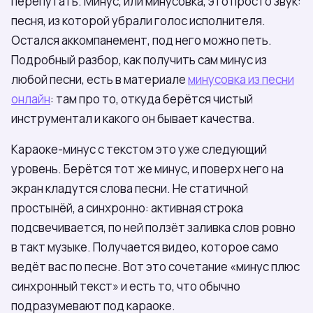
перепутать. Минус, или минусовка, это просто звук:
песня, из которой убрали голос исполнителя.
Остался аккомпанемент, под него можно петь.
Подробный разбор, как получить сам минус из
любой песни, есть в материале
минусовка из песни
онлайн
: там про то, откуда берётся чистый
инструментал и какого он бывает качества.
Караоке-минус с текстом это уже следующий
уровень. Берётся тот же минус, и поверх него на
экран кладутся слова песни. Не статичной
простынёй, а синхронно: активная строка
подсвечивается, по ней ползёт заливка слов ровно
в такт музыке. Получается видео, которое само
ведёт вас по песне. Вот это сочетание «минус плюс
синхронный текст» и есть то, что обычно
подразумевают под караоке.