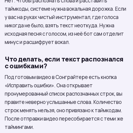
Нет. Чтобы распознать слова и расставить
таймкоды, системе нужна вокальная дорожка. Если
у вас на руках чистый инструментал, где голоса
никогда не было, взять текст неоткуда. Нужна
исходная песня с голосом, из неё бот сам отделит
минус и расшифрует вокал.
Что делать, если текст распознался
с ошибками?
Под готовым видео в Сонграйтере есть кнопка
«Исправить ошибки». Она открывает
пронумерованный список распознанных строк, вы
правите неверно услышанные слова. Количество
строк менять нельзя, оно привязано к таймкодам.
После отправки видео пересобирается с теми же
таймингами.