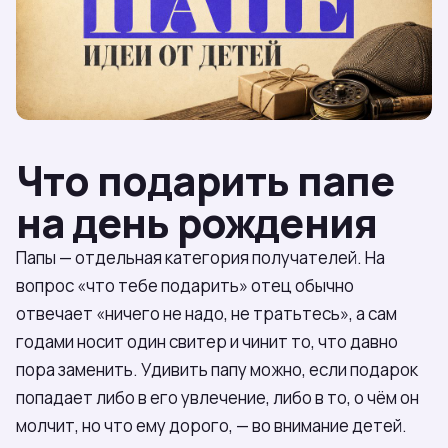
Что подарить папе
на день рождения
Папы — отдельная категория получателей. На
вопрос «что тебе подарить» отец обычно
отвечает «ничего не надо, не тратьтесь», а сам
годами носит один свитер и чинит то, что давно
пора заменить. Удивить папу можно, если подарок
попадает либо в его увлечение, либо в то, о чём он
молчит, но что ему дорого, — во внимание детей.