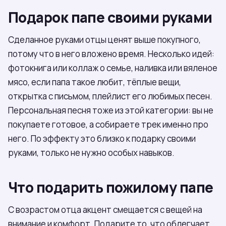
Подарок папе своими руками
Сделанное руками отцы ценят выше покупного,
потому что в него вложено время. Несколько идей:
фотокнига или коллаж о семье, наливка или вяленое
мясо, если папа такое любит, тёплые вещи,
открытка с письмом, плейлист его любимых песен.
Персональная песня тоже из этой категории: вы не
покупаете готовое, а собираете трек именно про
него. По эффекту это близко к подарку своими
руками, только не нужно особых навыков.
Что подарить пожилому папе
С возрастом отца акцент смещается с вещей на
внимание и комфорт. Подарите то, что облегчает