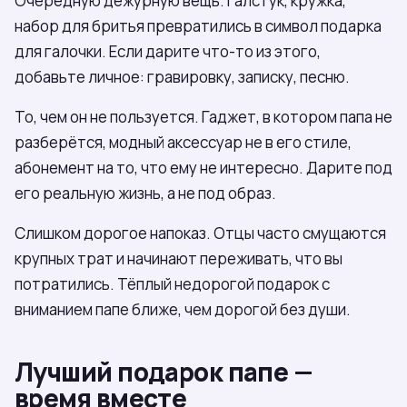
Очередную дежурную вещь. Галстук, кружка,
набор для бритья превратились в символ подарка
для галочки. Если дарите что-то из этого,
добавьте личное: гравировку, записку, песню.
То, чем он не пользуется. Гаджет, в котором папа не
разберётся, модный аксессуар не в его стиле,
абонемент на то, что ему не интересно. Дарите под
его реальную жизнь, а не под образ.
Слишком дорогое напоказ. Отцы часто смущаются
крупных трат и начинают переживать, что вы
потратились. Тёплый недорогой подарок с
вниманием папе ближе, чем дорогой без души.
Лучший подарок папе —
время вместе