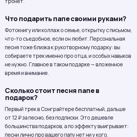
тронет.
Что подарить папе своими руками?
Фотокнигу или коллаж о семье, открытку с письмом,
что-то съедобное, если он любит. Персональная
песня тоже близка к рукотворному подарку: вы
собираете трек именно про отца, и особых навыков
не нужно. Главное в таком подарке — вложенное
время и внимание.
Сколько стоит песня папе в
подарок?
Первый трек в Сонграйтере бесплатный, дальше
от 12 ₽ за песню, без подписки. Это дешевле
большинства подарков, а по эффекту выигрывает:
песни лично про вашего папу нет ни у кого.