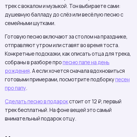
трек с вокалом и музыкой. Тон выбираете сами:
душевную балладу до слёз или весёлую песню с
семейными шутками.
Готовую песню включают за столом на празднике,
отправляют утром или ставят во время тоста.
Конкретные подсказки, как описать отца для трека,
собраны в разборе про
песню папе на день
рождения
. А если хочется сначала вдохновиться
готовыми примерами, посмотрите подборку
песен
про папу
.
Сделать песню в подарок
стоит от 12 ₽, первый
трек бесплатный. На фоне вещей это самый
внимательный подарок отцу.