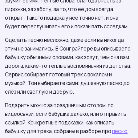
звучит её имя, тёплые слова, благодарность за
пирожки, за заботу, за то, что её дом всегда
открыт. Такого подарка у неё точно нет, и она
будет переслушивать его и показывать соседкам.
Сделать песню несложно, даже если вы никогда
этим не занимались. В Сонграйтере вы описываете
бабушку обычными словами: как зовут, чем она вам
дорога, какие-то тёплые воспоминания из детства.
Сервис собирает готовый трек с вокалом и
музыкой. Тон выбираете сами: душевную песню до
слёз или светлую и добрую.
Подарить можно за праздничным столом, по
видеосвязи, если бабушка далеко, или отправить
ссылкой. Конкретные подсказки, как описать
бабушку для трека, собраны в разборе про
песню