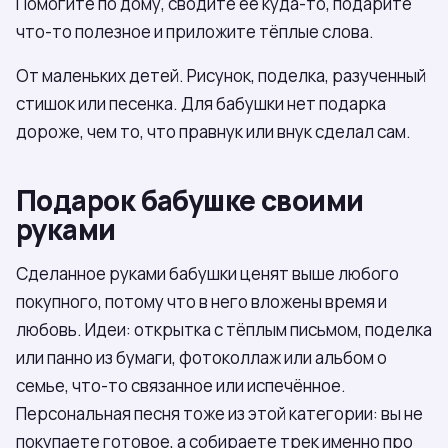
Помогите по дому, сводите её куда-то, подарите
что-то полезное и приложите тёплые слова.
От маленьких детей. Рисунок, поделка, разученный
стишок или песенка. Для бабушки нет подарка
дороже, чем то, что правнук или внук сделал сам.
Подарок бабушке своими
руками
Сделанное руками бабушки ценят выше любого
покупного, потому что в него вложены время и
любовь. Идеи: открытка с тёплым письмом, поделка
или панно из бумаги, фотоколлаж или альбом о
семье, что-то связанное или испечённое.
Персональная песня тоже из этой категории: вы не
покупаете готовое, а собираете трек именно про