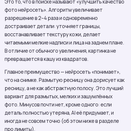
Это то, что в поиске называют «улучшить качество
фото нейросеть». Алгоритм увеличивает
разрешение в 2–4 раза и одновременно
достраивает детали: уточняет границы,
восстанавливает текстуру кожи, делает
читаемыми мелкие надписи и лица на заднем плане.
В отличие от обычного увеличения, картинка не
превращается в кашу из квадратов.
Главное преимущество — нейросеть «понимает»,
что на снимке. Размытую ресницу она дорисует как
ресницу, а не как абстрактную полосу. Это лучший
вариант для размытых, мелких и зашумлённых
фото. Минусов почти нет, кроме одного: если
деталь полностью утеряна, AI её придумает, и
иногда не совсем точно (об этом ниже в разделе
про лимиты).