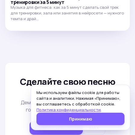
тренировки за 5 минут
Музыка для фитнеса: как за 5 минут сделать свой трек
для тренировки, зала или занятия в нейросети — нужного
темпа и драй…
Сделайте свою песню
сейчас
Мы используем файлы cookie для работы
сайта и аналитики. Нажимая «Принимаю»,
Демо бесплатно. Пять минут от идеи до
вы соглашаетесь с обработкой cookie.
готового трека — без регистрации.
Политика конфиденциальности
.
Принимаю
Создать песню
MAX