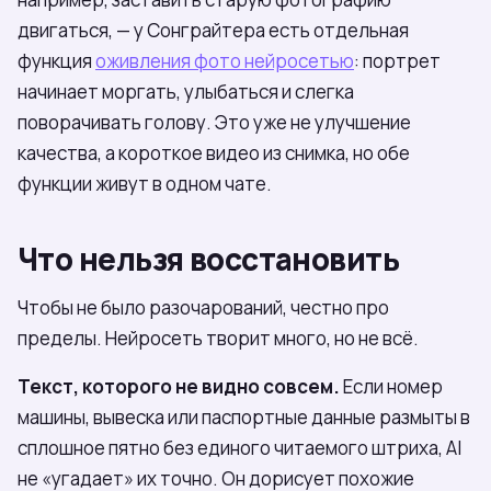
двигаться, — у Сонграйтера есть отдельная
функция
оживления фото нейросетью
: портрет
начинает моргать, улыбаться и слегка
поворачивать голову. Это уже не улучшение
качества, а короткое видео из снимка, но обе
функции живут в одном чате.
Что нельзя восстановить
Чтобы не было разочарований, честно про
пределы. Нейросеть творит много, но не всё.
Текст, которого не видно совсем.
Если номер
машины, вывеска или паспортные данные размыты в
сплошное пятно без единого читаемого штриха, AI
не «угадает» их точно. Он дорисует похожие