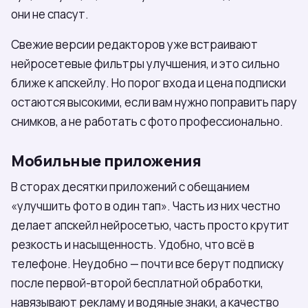
они не спасут.
Свежие версии редакторов уже встраивают
нейросетевые фильтры улучшения, и это сильно
ближе к апскейлу. Но порог входа и цена подписки
остаются высокими, если вам нужно поправить пару
снимков, а не работать с фото профессионально.
Мобильные приложения
В сторах десятки приложений с обещанием
«улучшить фото в один тап». Часть из них честно
делает апскейл нейросетью, часть просто крутит
резкость и насыщенность. Удобно, что всё в
телефоне. Неудобно — почти все берут подписку
после первой-второй бесплатной обработки,
навязывают рекламу и водяные знаки, а качество