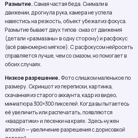
Размытие.
Самая частая беда. Снимали в
движении, дрогнула рука, камера не успела
навестись на резкость, объект убежал из фокуса.
Размытие бывает двух типов: смаз от движения
(детали «размазаны» в одну сторону) и расфокус
(всё равномерно мягкое). С расфокусом нейросеть
справляется лучше, чем со смазом, но помогает в
обоих случаях.
Низкое разрешение.
Фото слишком маленькое по
размеру. Скриншот из переписки, картинка,
скачанная из старого аккаунта, кадр из видео,
миниатюра 300×300 пикселей. Когда вы пытаетесь
её увеличить или распечатать, появляются
«квадратики» и лесенки на краях. Здесь нужен
апскейл — увеличение разрешения с дорисовкой