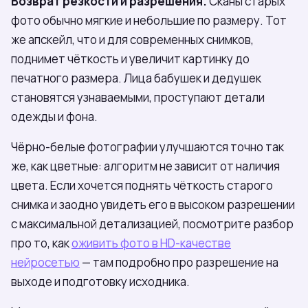
Возврат резкости и разрешения.
Сканы старых
фото обычно мягкие и небольшие по размеру. Тот
же апскейл, что и для современных снимков,
поднимет чёткость и увеличит картинку до
печатного размера. Лица бабушек и дедушек
становятся узнаваемыми, проступают детали
одежды и фона.
Чёрно-белые фотографии улучшаются точно так
же, как цветные: алгоритм не зависит от наличия
цвета. Если хочется поднять чёткость старого
снимка и заодно увидеть его в высоком разрешении
с максимальной детализацией, посмотрите разбор
про то, как
оживить фото в HD-качестве
нейросетью
— там подробно про разрешение на
выходе и подготовку исходника.