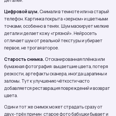
деталей.
Цифровой шум.
Снимали в темноте или на старый
телефон. Картинка покрыта «зерном» и цветными
точками, особенно в тенях. Шум маскирует мелкие
детали и делает кожу «грязной». Нейросеть
отличает шум от реальной текстуры и убирает
первое, не трогая второе.
Старость снимка.
Отсканированная плёнка или
бумажная фотография: выцветшие цвета, потеря
резкости, артефакты сканера, иногда царапины и
заломы. Тут к улучшению чёткости часто
добавляется реставрация повреждений и возврат
цвета.
Один и тот же снимок может страдать сразу от
двух-трёх причин: старое фото бабушки бывает и