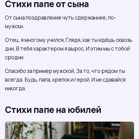
Стихи папе от сына
От сына поздравление чуть сдержаннее, по-
мужски.
Отец, я многому учился, Глядя, как ты идёшь сквозь
дни, В тебя характером я вырос, И этим мы с тобой
сродни.
Спасибо за пример мужской, За то, что рядом ты
всегда. Будь, папа, крепок и герой, И не сдавайся
никогда.
Стихи папе на юбилей