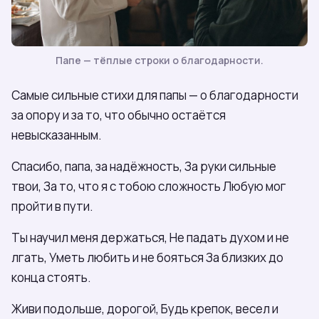
Папе — тёплые строки о благодарности.
Самые сильные стихи для папы — о благодарности
за опору и за то, что обычно остаётся
невысказанным.
Спасибо, папа, за надёжность, За руки сильные
твои, За то, что я с тобою сложность Любую мог
пройти в пути.
Ты научил меня держаться, Не падать духом и не
лгать, Уметь любить и не бояться За близких до
конца стоять.
Живи подольше, дорогой, Будь крепок, весел и