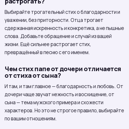
растрогать?
Выбирайте трогательный стих о благодарности и
уважении, без приторности. Отца трогает
сдержанная искренность и конкретика, а не пышные
слова. Добавьте обращение и случай из вашей
жизни. Ещё сильнее растрогает стих,
превращённый в песню с его именем.
Чем стих папе от дочери отличается
от стиха от сына?
И там, и там главное — благодарность и любовь. От
дочери чаще звучат нежность и восхищение, от
сына — тема мужского примера и схожести
характеров. Но это не строгое правило, выбирайте
по вашим отношениям.