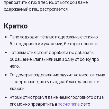
превратить стих в песню, от которой даже
сдержанный отец растрогается.
Кратко
Папе подходят тёплые и сдержанные стихи о
благодарности и уважении, без приторности.
Готовый стих стоит доработать: добавить
обращение «папа» или имя и одну строчку про
него.
От дочери поздравление звучит нежнее, от сына
— сдержаннее, но суть одна: благодарность и
любовь.
Чтобы стих тронул даже немногословного отца,
его можно превратить в
песню папе
с его