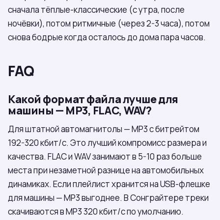
сначала тёплые-классические (с утра, после
ночёвки), потом ритмичные (через 2-3 часа), потом
снова бодрые когда осталось до дома пара часов.
FAQ
Какой формат файла лучше для
машины — MP3, FLAC, WAV?
Для штатной автомагнитолы — MP3 с битрейтом
192-320 кбит/с. Это лучший компромисс размера и
качества. FLAC и WAV занимают в 5-10 раз больше
места при незаметной разнице на автомобильных
динамиках. Если плейлист хранится на USB-флешке
для машины — MP3 выгоднее. В Сонграйтере треки
скачиваются в MP3 320 кбит/с по умолчанию.