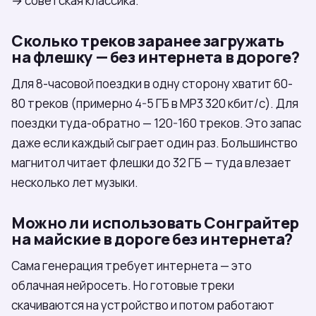
→ советская классика.
Сколько треков заранее загружать
на флешку — без интернета в дороге?
Для 8-часовой поездки в одну сторону хватит 60-
80 треков (примерно 4-5 ГБ в MP3 320 кбит/с). Для
поездки туда-обратно — 120-160 треков. Это запас
даже если каждый сыграет один раз. Большинство
магнитол читает флешки до 32 ГБ — туда влезает
несколько лет музыки.
Можно ли использовать Сонграйтер
на майские в дороге без интернета?
Сама генерация требует интернета — это
облачная нейросеть. Но готовые треки
скачиваются на устройство и потом работают