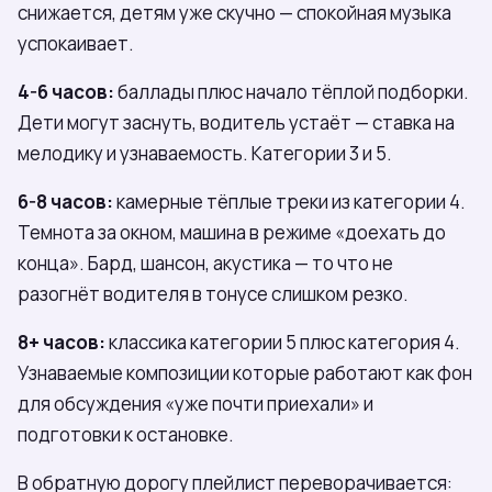
снижается, детям уже скучно — спокойная музыка
успокаивает.
4-6 часов:
баллады плюс начало тёплой подборки.
Дети могут заснуть, водитель устаёт — ставка на
мелодику и узнаваемость. Категории 3 и 5.
6-8 часов:
камерные тёплые треки из категории 4.
Темнота за окном, машина в режиме «доехать до
конца». Бард, шансон, акустика — то что не
разогнёт водителя в тонусе слишком резко.
8+ часов:
классика категории 5 плюс категория 4.
Узнаваемые композиции которые работают как фон
для обсуждения «уже почти приехали» и
подготовки к остановке.
В обратную дорогу плейлист переворачивается: