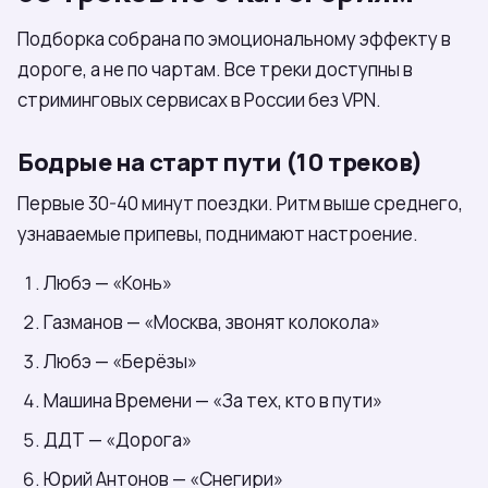
Подборка собрана по эмоциональному эффекту в
дороге, а не по чартам. Все треки доступны в
стриминговых сервисах в России без VPN.
Бодрые на старт пути (10 треков)
Первые 30-40 минут поездки. Ритм выше среднего,
узнаваемые припевы, поднимают настроение.
Любэ — «Конь»
Газманов — «Москва, звонят колокола»
Любэ — «Берёзы»
Машина Времени — «За тех, кто в пути»
ДДТ — «Дорога»
Юрий Антонов — «Снегири»