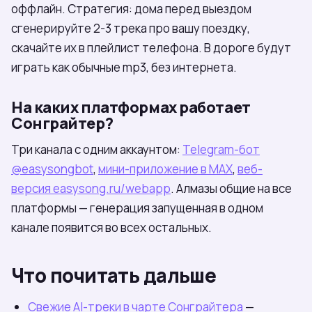
оффлайн. Стратегия: дома перед выездом
сгенерируйте 2-3 трека про вашу поездку,
скачайте их в плейлист телефона. В дороге будут
играть как обычные mp3, без интернета.
На каких платформах работает
Сонграйтер?
Три канала с одним аккаунтом:
Telegram-бот
@easysongbot
,
мини-приложение в МАХ
,
веб-
версия easysong.ru/webapp
. Алмазы общие на все
платформы — генерация запущенная в одном
канале появится во всех остальных.
Что почитать дальше
Свежие AI-треки в чарте Сонграйтера
—