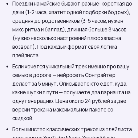
Поездки на майские бывают разные: короткая до
дачи (1-2 часа, хватит одной подборки бодрых),
средняя до родственников (3-5 часов, нужен
микс ритма и баллад), длинная больше 8 часов
(нужно несколько настроений плюс запас на
возврат). Под каждый формат своя логика
плейлиста.
Если хочется уникальный трек именно про вашу
семью в дороге — нейросеть Сонграйтер
делает за 5 минут. Описываете кто едет, куда,
какие шутки в пути — получаете два варианта на
одну генерацию. Цена около 24 рублей за две
версии трека на максимальном пакете со
скидкой.
Большинство классических треков из плейлиста
доступно на YouTube Music, Yandex Music,