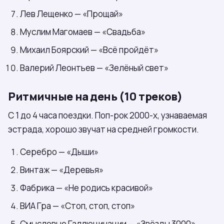
Лев Лещенко — «Прощай»
Муслим Магомаев — «Свадьба»
Михаил Боярский — «Всё пройдёт»
Валерий Леонтьев — «Зелёный свет»
Ритмичные на день (10 треков)
С 1 до 4 часа поездки. Поп-рок 2000-х, узнаваемая
эстрада, хорошо звучат на средней громкости.
Серебро — «Дыши»
Винтаж — «Деревья»
Фабрика — «Не родись красивой»
ВИА Гра — «Стоп, стоп, стоп»
Смысловые Галлюцинации — «Звёзды 3000»