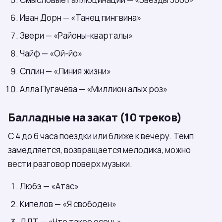
Иван Дорн — «Танец пингвина»
Звери — «Районы-кварталы»
Чайф — «Ой-йо»
Сплин — «Линия жизни»
Алла Пугачёва — «Миллион алых роз»
Балладные на закат (10 треков)
С 4 до 6 часа поездки или ближе к вечеру. Темп
замедляется, возвращается мелодика, можно
вести разговор поверх музыки.
Любэ — «Атас»
Кипелов — «Я свободен»
ДДТ — «Что такое осень»