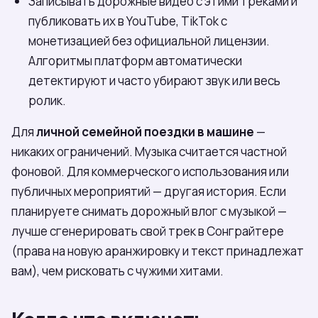
Записывать дорожные видео с этими треками и
публиковать их в YouTube, TikTok с
монетизацией без официальной лицензии.
Алгоритмы платформ автоматически
детектируют и часто убирают звук или весь
ролик.
Для
личной семейной поездки в машине
—
никаких ограничений. Музыка считается частной
фоновой. Для коммерческого использования или
публичных мероприятий — другая история. Если
планируете снимать дорожный влог с музыкой —
лучше сгенерировать свой трек в Сонграйтере
(права на новую аранжировку и текст принадлежат
вам), чем рисковать с чужими хитами.