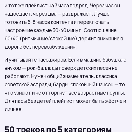
и тот же плейлист на 3 часа подряд. Через час он
надоедает, через два — раздражает. Лучше
готовить 6-8 часов контента и переключать
настроение каждые 30-40 минут. Соотношение
60/40 (ритмичные/спокойные) держит внимание в
дороге без перевозбуждения.
И учитывайте пассажиров. Если в машине бабушка с
внуком — рок-баллады поверх детских песен не
работают. Нужен общий знаменатель: классика
советской эстрады, барды, спокойный шансон — то
что узнают и не отторгнут все возрастные группы.
Для пары без детей плейлист может быть жёстче и
личнее.
50 треков по 5 категориям