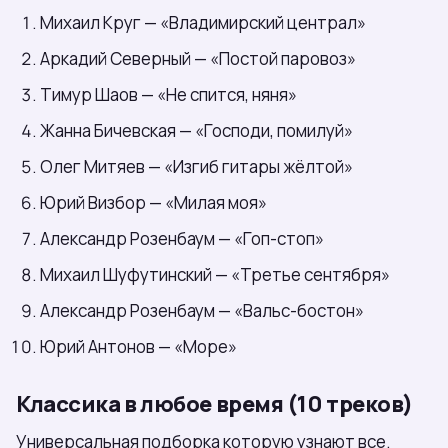
Михаил Круг — «Владимирский централ»
Аркадий Северный — «Постой паровоз»
Тимур Шаов — «Не спится, няня»
Жанна Бичевская — «Господи, помилуй»
Олег Митяев — «Изгиб гитары жёлтой»
Юрий Визбор — «Милая моя»
Александр Розенбаум — «Гоп-стоп»
Михаил Шуфутинский — «Третье сентября»
Александр Розенбаум — «Вальс-бостон»
Юрий Антонов — «Море»
Классика в любое время (10 треков)
Универсальная подборка которую узнают все.