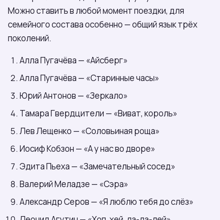
Можно ставить в любой момент поездки, для
семейного состава особенно — общий язык трёх
поколений.
Алла Пугачёва — «Айсберг»
Алла Пугачёва — «Старинные часы»
Юрий Антонов — «Зеркало»
Тамара Гвердцители — «Виват, король»
Лев Лещенко — «Соловьиная роща»
Иосиф Кобзон — «А у нас во дворе»
Эдита Пьеха — «Замечательный сосед»
Валерий Меладзе — «Сэра»
Александр Серов — «Я люблю тебя до слёз»
Леонид Агутин — «Хоп, хей, ла-ла-лей»