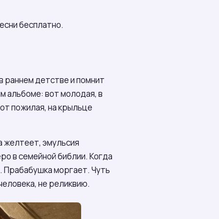
песни бесплатно.
в раннем детстве и помнит
ом альбоме: вот молодая, в
Вот пожилая, на крыльце
а желтеет, эмульсия
ро в семейной библии. Когда
. Прабабушка моргает. Чуть
человека, не реликвию.