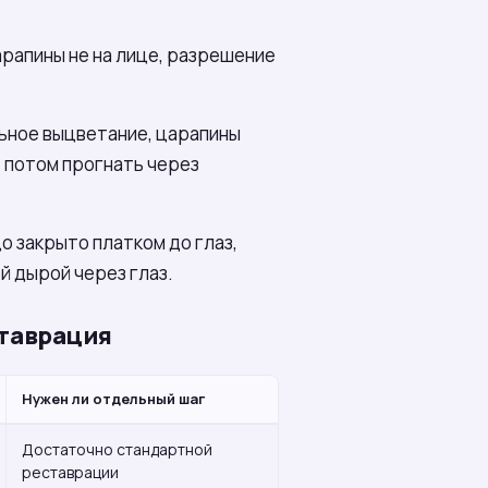
арапины не на лице, разрешение
льное выцветание, царапины
, потом прогнать через
о закрыто платком до глаз,
й дырой через глаз.
ставрация
Нужен ли отдельный шаг
Достаточно стандартной
реставрации