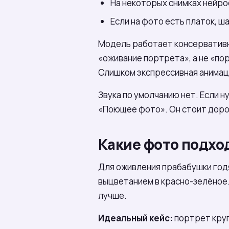
На некоторых снимках нейро
Если на фото есть платок, ш
Модель работает консервативно
«оживание портрета», а не «по
Слишком экспрессивная анимаци
Звука по умолчанию нет. Если н
«Поющее фото». Он стоит доро
Какие фото подхо
Для оживления прабабушки годят
выцветанием в красно-зелёное. 
лучше.
Идеальный кейс:
портрет круп