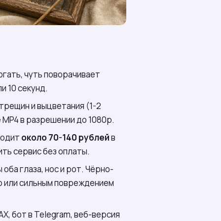
гать, чуть поворачивает
и 10 секунд.
трещин и выцветания (1-2
де MP4 в разрешении до 1080p.
ходит
около 70-140 рублей
в
ть сервис без оплаты.
оба глаза, нос и рот. Чёрно-
цо или сильным повреждением
Х, бот в Telegram, веб-версия