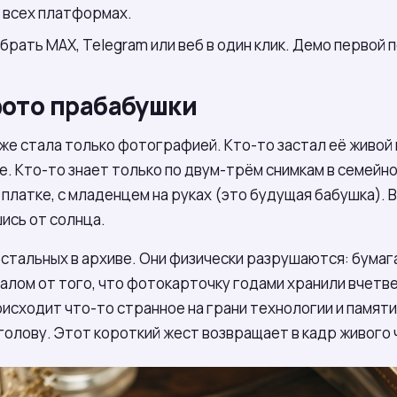
а всех платформах.
ыбрать МАХ, Telegram или веб в один клик. Демо первой 
ото прабабушки
е стала только фотографией. Кто-то застал её живой 
хне. Кто-то знает только по двум-трём снимкам в семейн
в платке, с младенцем на руках (это будущая бабушка). 
ись от солнца.
остальных в архиве. Они физически разрушаются: бумаг
залом от того, что фотокарточку годами хранили вчетве
исходит что-то странное на грани технологии и памяти
голову. Этот короткий жест возвращает в кадр живого 