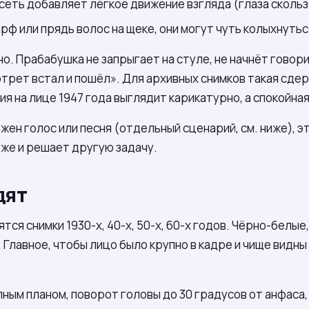
сеть добавляет лёгкое движение взгляда (глаза скольз
арф или прядь волос на щеке, они могут чуть колыхнутьс
. Прабабушка не запрыгает на стуле, не начнёт говори
ртрет встал и пошёл». Для архивных снимков такая сдер
я на лице 1947 года выглядит карикатурно, а спокойна
ужен голос или песня (отдельный сценарий, см. ниже), 
же и решает другую задачу.
дят
ся снимки 1930-х, 40-х, 50-х, 60-х годов. Чёрно-белые,
Главное, чтобы лицо было крупно в кадре и чище видны 
ным планом, поворот головы до 30 градусов от анфаса,