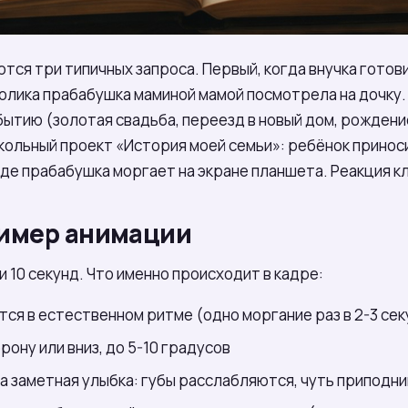
ются три типичных запроса. Первый, когда внучка готов
 ролика прабабушка маминой мамой посмотрела на дочку.
бытию (золотая свадьба, переезд в новый дом, рождени
ольный проект «История моей семьи»: ребёнок приноси
где прабабушка моргает на экране планшета. Реакция к
ример анимации
и 10 секунд. Что именно происходит в кадре:
тся в естественном ритме (одно моргание раз в 2-3 се
рону или вниз, до 5-10 градусов
а заметная улыбка: губы расслабляются, чуть приподн