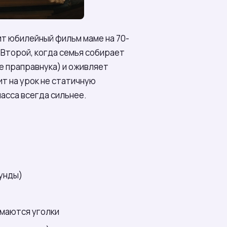
ит юбилейный фильм маме на 70-
 Второй, когда семья собирает
е праправнука) и оживляет
т на урок не статичную
ласса всегда сильнее.
кунды)
имаются уголки