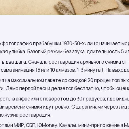
фотографию прабабушки 1930-50-х: лицо начинает мор
кая улыбка. Базовый режим без звука, длительность 5 ил
в два шага. Сначала реставрация архивного снимка от 
 сама анимация (5 или 10 алмазов, 1-3 минуты). На выхо
я на максимальном пакете со скидкой 20 процентов вы
и. Демо первой песни делается бесплатно, чтобы оцени
ты в анфас или с поворотом до 30 градусов, где видны 
ми времени снимки идут ровно. С царапинами через ли
но нужна реставрация.
ртами МИР, СБП, ЮMoney. Каналы: мини-приложение в МА