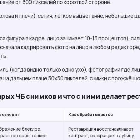
ешение от 800 пикселей по короткой стороне.
лова и плечи), сепия, лёгкое выцветание, небольшие ц
ся фигура в кадре, лицо занимает 10-15 процентов), си
 сначала кадрировать фото на лицо в любом редакторе
ть.
ль (когда видно только одно ухо), фотографии где лиц
 на дальнем плане 50х50 пикселей, снимки с прожжённо
рых ЧБ снимков и что с ними делает ре
 выглядит
Как обрабатывается
бражение блеклое,
Реставрация восстанавливает
раст потерян, тонкие
контраст, возвращает глубину