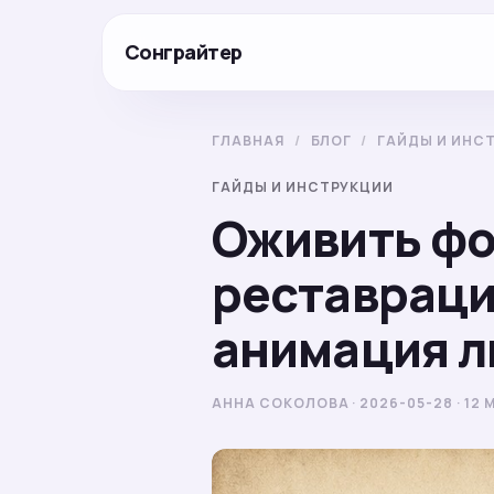
Сонграйтер
ГЛАВНАЯ
/
БЛОГ
/
ГАЙДЫ И ИНС
ГАЙДЫ И ИНСТРУКЦИИ
Оживить фо
реставраци
анимация л
АННА СОКОЛОВА · 2026-05-28 · 12