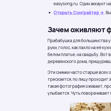
easysong.ru. Один аккаунт н
Открыть Сонграйтер →
. В
Зачем оживляют ф
Прабабушка для большинства уж
руки, голос, как пахло на её ку
белом платье, на свадьбу. Вот 
деревенского дома, прищуривш
Эти снимки часто старше всех 
трескается, по лицу проходит 
такая фотография оживает, про
улыбается. Чуть поворачивает 