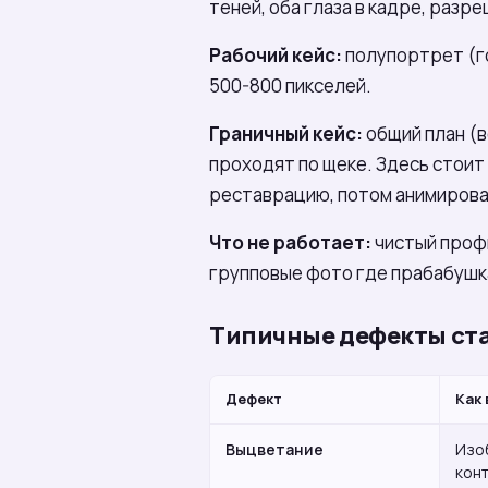
теней, оба глаза в кадре, разр
Рабочий кейс:
полупортрет (го
500-800 пикселей.
Граничный кейс:
общий план (в
проходят по щеке. Здесь стоит
реставрацию, потом анимирова
Что не работает:
чистый профи
групповые фото где прабабушка
Типичные дефекты ста
Дефект
Как
Выцветание
Изо
конт