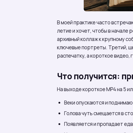
В моей практике часто встреча
летие и хочет, чтобы в начале
архивный коллаж к крупному со
ключевые портреты. Третий, шк
распечатку, а короткое видео, 
Что получится: п
На выходе короткое MP4 на 5 ил
Веки опускаются и поднимаю
Голова чуть смещается в сто
Появляется и пропадает едв