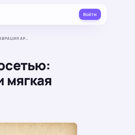
Войти
АВРАЦИЯ АР…
осетью:
и мягкая