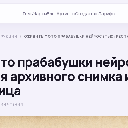
Темы
Чарты
Блог
Артисты
Создатель
Тарифы
ТРУКЦИИ
/
ОЖИВИТЬ ФОТО ПРАБАБУШКИ НЕЙРОСЕТЬЮ: РЕСТ
то прабабушки нейр
я архивного снимка 
ица
 МИН ЧТЕНИЯ