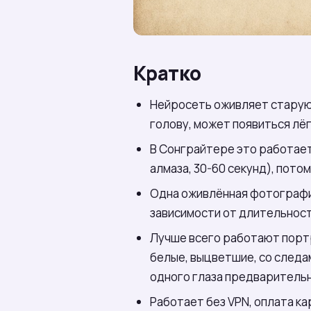
Кратко
Нейросеть оживляет старую 
голову, может появиться лёг
В Сонграйтере это работает 
алмаза, 30-60 секунд), потом
Одна оживлённая фотографи
зависимости от длительност
Лучше всего работают портре
белые, выцветшие, со следа
одного глаза предваритель
Работает без VPN, оплата ка