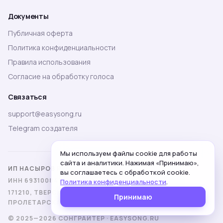
Документы
Публичная оферта
Политика конфиденциальности
Правила использования
Согласие на обработку голоса
Связаться
support@easysong.ru
Telegram создателя
Мы используем файлы cookie для работы
сайта и аналитики. Нажимая «Принимаю»,
ИП НАСЫРОВ РУСЛАН МАМЕДОВИЧ
вы соглашаетесь с обработкой cookie.
ИНН 693100847030 · ОГРНИП 317695200006655
Политика конфиденциальности
.
171210, ТВЕРСКАЯ ОБЛ., Г. ЛИХОСЛАВЛЬ, УЛ.
Принимаю
ПРОЛЕТАРСКАЯ, 3, КВ. 37
© 2025—2026 СОНГРАЙТЕР · EASYSONG.RU