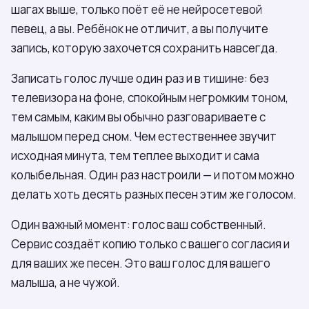
шагах выше, только поёт её не нейросетевой
певец, а вы. Ребёнок не отличит, а вы получите
запись, которую захочется сохранить навсегда.
Записать голос лучше один раз и в тишине: без
телевизора на фоне, спокойным негромким тоном,
тем самым, каким вы обычно разговариваете с
малышом перед сном. Чем естественнее звучит
исходная минута, тем теплее выходит и сама
колыбельная. Один раз настроили — и потом можно
делать хоть десять разных песен этим же голосом.
Один важный момент: голос ваш собственный.
Сервис создаёт копию только с вашего согласия и
для ваших же песен. Это ваш голос для вашего
малыша, а не чужой.