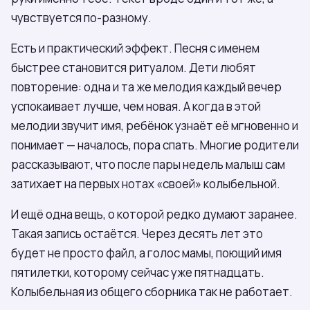
чувствуется по-разному.
Есть и практический эффект. Песня с именем
быстрее становится ритуалом. Дети любят
повторение: одна и та же мелодия каждый вечер
успокаивает лучше, чем новая. А когда в этой
мелодии звучит имя, ребёнок узнаёт её мгновенно и
понимает — началось, пора спать. Многие родители
рассказывают, что после пары недель малыш сам
затихает на первых нотах «своей» колыбельной.
И ещё одна вещь, о которой редко думают заранее.
Такая запись остаётся. Через десять лет это
будет не просто файл, а голос мамы, поющий имя
пятилетки, которому сейчас уже пятнадцать.
Колыбельная из общего сборника так не работает.