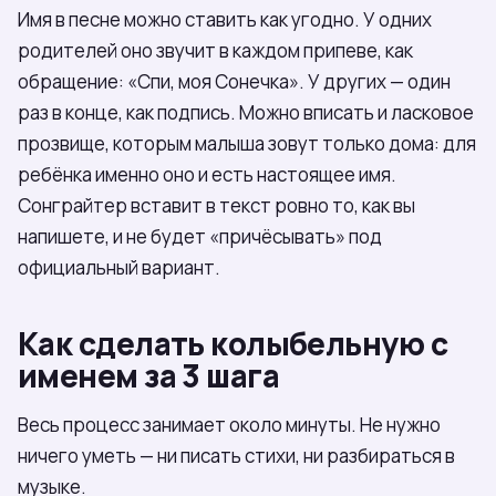
Имя в песне можно ставить как угодно. У одних
родителей оно звучит в каждом припеве, как
обращение: «Спи, моя Сонечка». У других — один
раз в конце, как подпись. Можно вписать и ласковое
прозвище, которым малыша зовут только дома: для
ребёнка именно оно и есть настоящее имя.
Сонграйтер вставит в текст ровно то, как вы
напишете, и не будет «причёсывать» под
официальный вариант.
Как сделать колыбельную с
именем за 3 шага
Весь процесс занимает около минуты. Не нужно
ничего уметь — ни писать стихи, ни разбираться в
музыке.