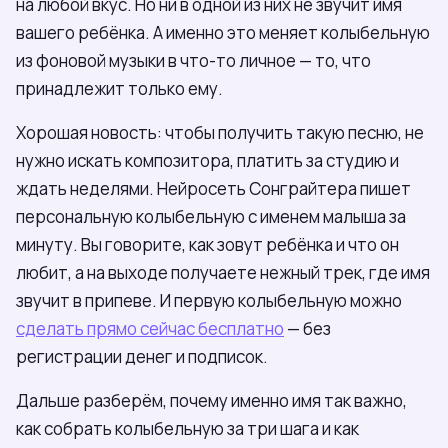
на любой вкус. Но ни в одной из них не звучит имя
вашего ребёнка. А именно это меняет колыбельную
из фоновой музыки в что-то личное — то, что
принадлежит только ему.
Хорошая новость: чтобы получить такую песню, не
нужно искать композитора, платить за студию и
ждать неделями. Нейросеть Сонграйтера пишет
персональную колыбельную с именем малыша за
минуту. Вы говорите, как зовут ребёнка и что он
любит, а на выходе получаете нежный трек, где имя
звучит в припеве. И первую колыбельную можно
сделать прямо сейчас бесплатно
— без
регистрации денег и подписок.
Дальше разберём, почему именно имя так важно,
как собрать колыбельную за три шага и как