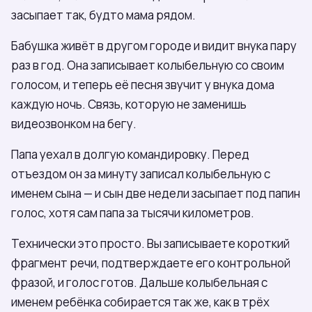
засыпает так, будто мама рядом.
Бабушка живёт в другом городе и видит внука пару
раз в год. Она записывает колыбельную со своим
голосом, и теперь её песня звучит у внука дома
каждую ночь. Связь, которую не заменишь
видеозвонком на бегу.
Папа уехал в долгую командировку. Перед
отъездом он за минуту записал колыбельную с
именем сына — и сын две недели засыпает под папин
голос, хотя сам папа за тысячи километров.
Технически это просто. Вы записываете короткий
фрагмент речи, подтверждаете его контрольной
фразой, и голос готов. Дальше колыбельная с
именем ребёнка собирается так же, как в трёх