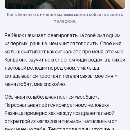
Колыбельную с именем малыша можно собрать прямо с
телефона.
Ребёнок начинает реагировать на своё имя одним
из первых, раньше, чем учится говорить. Своё имя
малыш считывает как сигнал: это про меня, это мне.
Когда оно звучит не в строгом «иди сюда», а в тихой
ласковой мелодии перед сном, у малыша
складывается простая и тёплая связь: моё имя =
меня любят, мне спокойно.
Обычная колыбельная поётся «вообще».
Персональная поётся конкретному человеку.
Разница примерно как между поздравительной
открыткой из магазина и письмом, написанным от
руки именно тебе. Текст вроде один и тот же, а