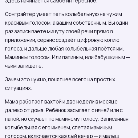
Здесь начинается самое интересное.
Сонграйтер умеет петь колыбельную не чужим
красивым голосом, а вашим собственным. Вы один
раз записываете минуту своей речи прямо в
приложении, сервис создаёт цифровую копию
голоса, и дальше любая колыбельная поётся им.
Маминым голосом. Или папиным, или бабушкиным —
чьим запишете.
Зачем это нужно, понятнее всего на простых
ситуациях.
Мама работает вахтой и две недели в месяце
далеко от дома. Ребёнок засыпает с няней или с
папой, но скучает по маминому голосу. Записанная
колыбельная с его именем, спетая маминым
голосом, включается каждый вечер — и малыш