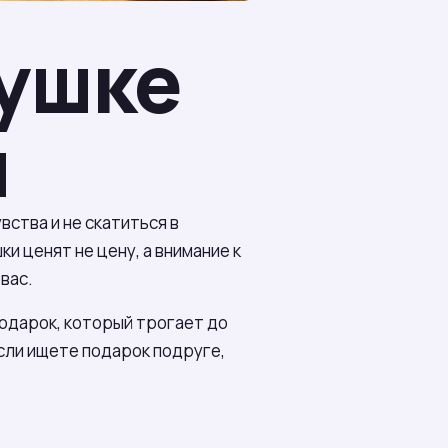
вушке
я
вства и не скатиться в
и ценят не цену, а внимание к
вас.
одарок, который трогает до
сли ищете подарок подруге,