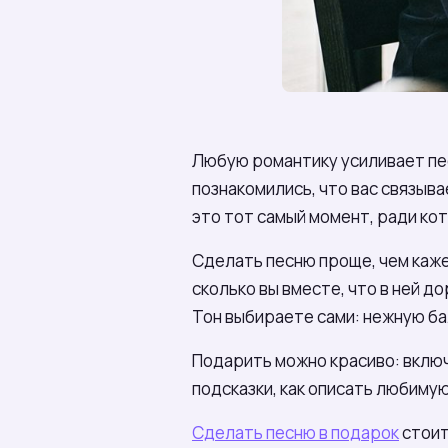
Любую романтику усиливает песн
познакомились, что вас связыва
это тот самый момент, ради ко
Сделать песню проще, чем каже
сколько вы вместе, что в ней д
Тон выбираете сами: нежную б
Подарить можно красиво: включ
подсказки, как описать любиму
Сделать песню в подарок
стоит