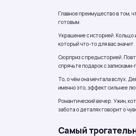
Главное преимущество в том, ч
готовым.
Украшение с историей. Кольцо и
который что-то для вас значит
Сюрприз с предысторией. Повто
спрячьте подарок с записками-
То, о чём она мечтала вслух. 
именно это, эффект сильнее лю
Романтический вечер. Ужин, кот
забота о деталях говорит о чув
Самый трогательн