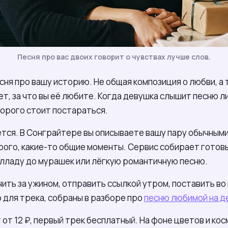
Песня про вас двоих говорит о чувствах лучше слов.
я про вашу историю. Не общая композиция о любви, а тр
ет, за что вы её любите. Когда девушка слышит песню ли
торого стоит постараться.
тся. В Сонграйтере вы описываете вашу пару обычными 
орого, какие-то общие моменты. Сервис собирает готовы
алладу до мурашек или лёгкую романтичную песню.
ить за ужином, отправить ссылкой утром, поставить во
ю для трека, собраны в разборе про
песню любимой на д
 от 12 ₽, первый трек бесплатный. На фоне цветов и ко