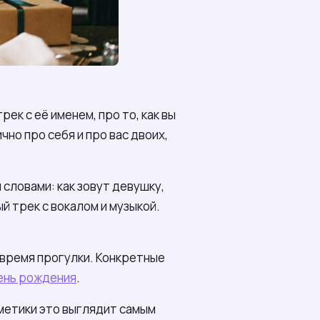
ек с её именем, про то, как вы
чно про себя и про вас двоих,
словами: как зовут девушку,
й трек с вокалом и музыкой.
 время прогулки. Конкретные
ень рождения
.
сметики это выглядит самым