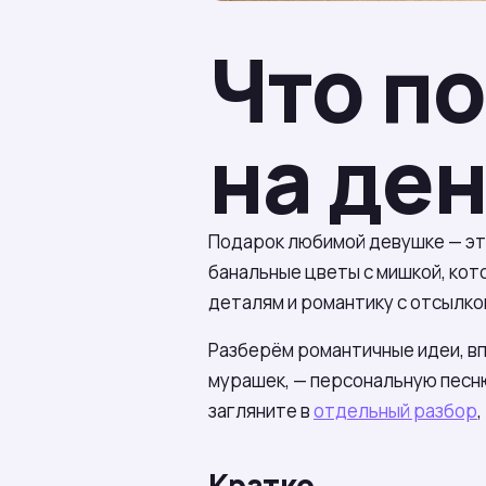
Что п
на де
Подарок любимой девушке — это 
банальные цветы с мишкой, кото
деталям и романтику с отсылкой
Разберём романтичные идеи, вп
мурашек, — персональную песню
загляните в
отдельный разбор
Кратко