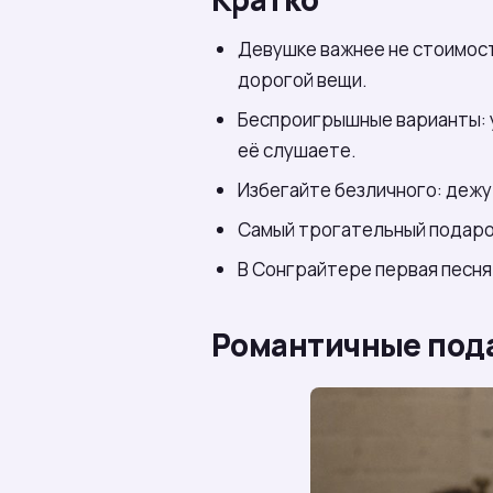
Девушке важнее не стоимост
дорогой вещи.
Беспроигрышные варианты: у
её слушаете.
Избегайте безличного: дежу
Самый трогательный подар
В Сонграйтере первая песня б
Романтичные пода