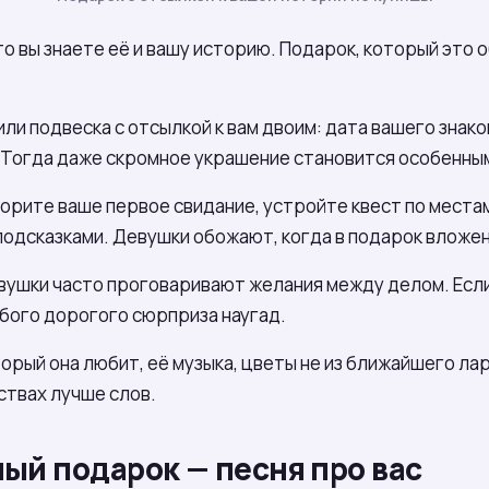
то вы знаете её и вашу историю. Подарок, который это
ли подвеска с отсылкой к вам двоим: дата вашего знако
. Тогда даже скромное украшение становится особенны
рите ваше первое свидание, устройте квест по местам
подсказками. Девушки обожают, когда в подарок вложен
Девушки часто проговаривают желания между делом. Есл
бого дорогого сюрприза наугад.
орый она любит, её музыка, цветы не из ближайшего ла
ствах лучше слов.
ый подарок — песня про вас