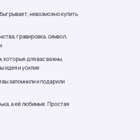
 обыгрывает, невозможно купить
мства, гравировка, символ,
м.
, которые для вас важны,
ы идея и усилие.
и вы запомнили и подарили
рька, а её любимые. Простая