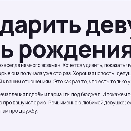
одарить де
нь рождени
всегда немного экзамен. Хочется удивить, показать чу
рые она получала уже сто раз. Хорошая новость: девушк
 к вашим отношениям. Это как раз то, что есть только у 
ечатления вдвоём и варианты под бюджет. И покажем п
 про вашу историю. Речь именно о любимой девушке; е
, там про дружбу.