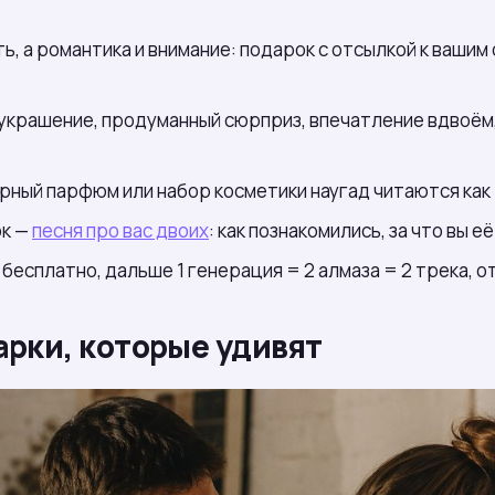
ь, а романтика и внимание: подарок с отсылкой к ваши
крашение, продуманный сюрприз, впечатление вдвоём, 
рный парфюм или набор косметики наугад читаются как 
ок —
песня про вас двоих
: как познакомились, за что вы 
есплатно, дальше 1 генерация = 2 алмаза = 2 трека, от 
рки, которые удивят