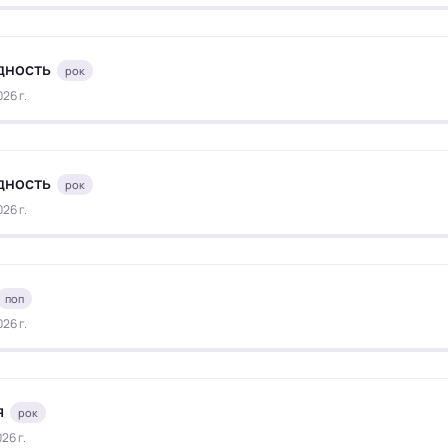
дность
рок
26 г.
дность
рок
26 г.
поп
26 г.
я
рок
26 г.