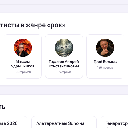
тисты в жанре «рок»
Максим
Гордеев Андрей
Грей Воламс
Ядрышников
Константинович
146 треков
199 треков
174 трека
ть
м в 2026
Альтернативы Suno на
Генератор