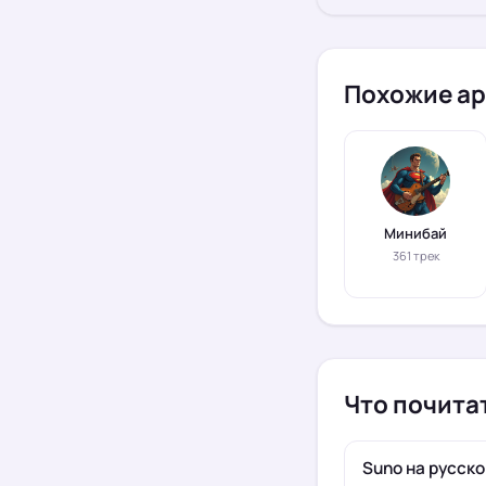
Похожие ар
Минибай
361 трек
Что почита
Suno на русско