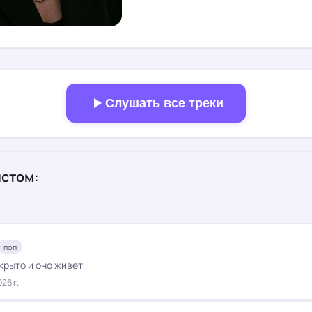
Слушать все треки
истом:
поп
крыто и оно живет
26 г.