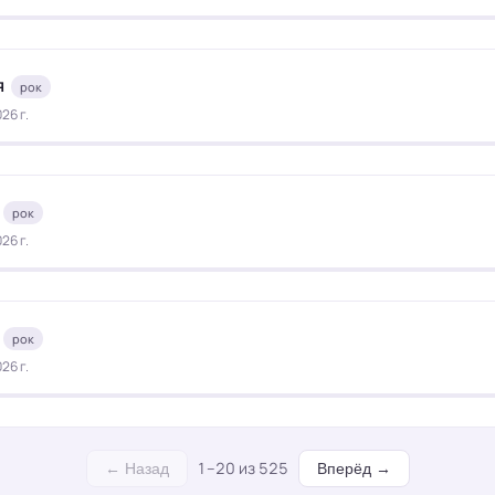
я
рок
26 г.
рок
26 г.
рок
26 г.
1–20 из 525
← Назад
Вперёд →