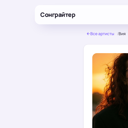
Сонграйтер
Все артисты
/
Вия