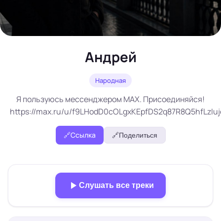
Андрей
Народная
Я пользуюсь мессенджером MAX. Присоединяйся!
https://max.ru/u/f9LHodD0cOLgxKEpfDS2q87R8Q5hfLzIu
🔗
Ссылка
🔗
Поделиться
Слушать все треки