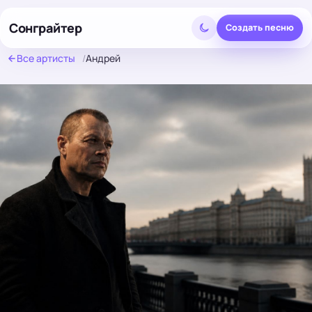
Сонграйтер
Создать песню
Все артисты
/
Андрей