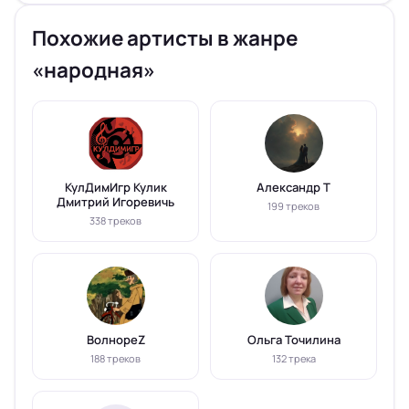
Похожие артисты в жанре
«народная»
КулДимИгр Кулик
Александр Т
Дмитрий Игоревичь
199 треков
338 треков
ВолнореZ
Ольга Точилина
188 треков
132 трека