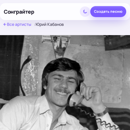
Сонграйтер
Создать песню
Все артисты
/
Юрий Кабанов