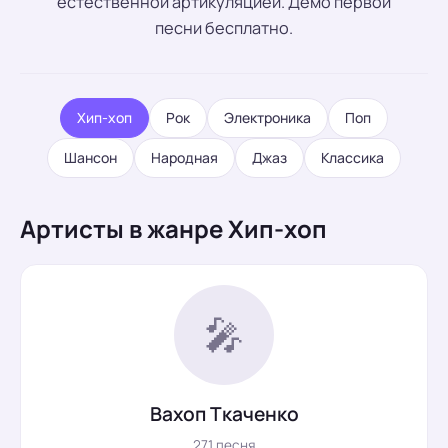
естественной артикуляцией. Демо первой
песни бесплатно.
Хип-хоп
Рок
Электроника
Поп
Шансон
Народная
Джаз
Классика
Артисты в жанре Хип-хоп
🎤
Вахоп Ткаченко
271 песня