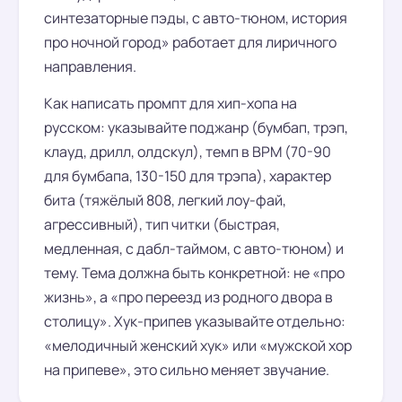
синтезаторные пэды, с авто-тюном, история
про ночной город» работает для лиричного
направления.
Как написать промпт для хип-хопа на
русском: указывайте поджанр (бумбап, трэп,
клауд, дрилл, олдскул), темп в BPM (70-90
для бумбапа, 130-150 для трэпа), характер
бита (тяжёлый 808, легкий лоу-фай,
агрессивный), тип читки (быстрая,
медленная, с дабл-таймом, с авто-тюном) и
тему. Тема должна быть конкретной: не «про
жизнь», а «про переезд из родного двора в
столицу». Хук-припев указывайте отдельно:
«мелодичный женский хук» или «мужской хор
на припеве», это сильно меняет звучание.