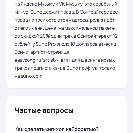
на Яндекс Музыку и VK Музыку, это серьёзный
минус: Suno держит права. В Сонграйтере все
права на трек остаются у автора, релиз идёт
от его имени. Цена: на максимальном пакете
со скидкой 20% один трек в Сонграйтере от 12
рублей, у Suno Pro около 10 долларов в месяц.
Бонус: артист-страница
easysong.ru/artist/<имя> для шеринга новых
треков подписчикам, в Suno профили только
на suno.com.
Частые вопросы
Как сделать хип-хоп нейросетью?