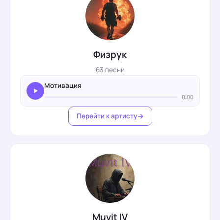
Физрук
63 песни
Мотивация
0:00
Перейти к артисту
Muvit IV