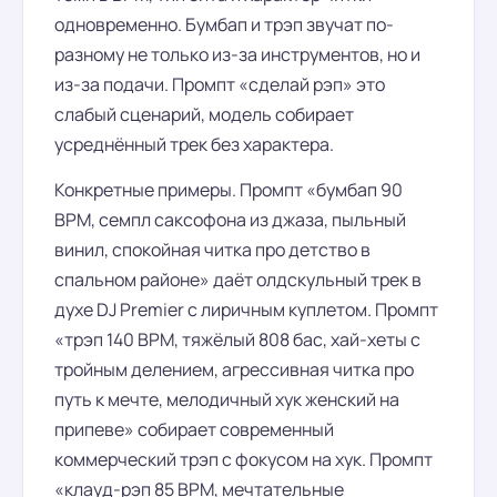
одновременно. Бумбап и трэп звучат по-
разному не только из-за инструментов, но и
из-за подачи. Промпт «сделай рэп» это
слабый сценарий, модель собирает
усреднённый трек без характера.
Конкретные примеры. Промпт «бумбап 90
BPM, семпл саксофона из джаза, пыльный
винил, спокойная читка про детство в
спальном районе» даёт олдскульный трек в
духе DJ Premier с лиричным куплетом. Промпт
«трэп 140 BPM, тяжёлый 808 бас, хай-хеты с
тройным делением, агрессивная читка про
путь к мечте, мелодичный хук женский на
припеве» собирает современный
коммерческий трэп с фокусом на хук. Промпт
«клауд-рэп 85 BPM, мечтательные