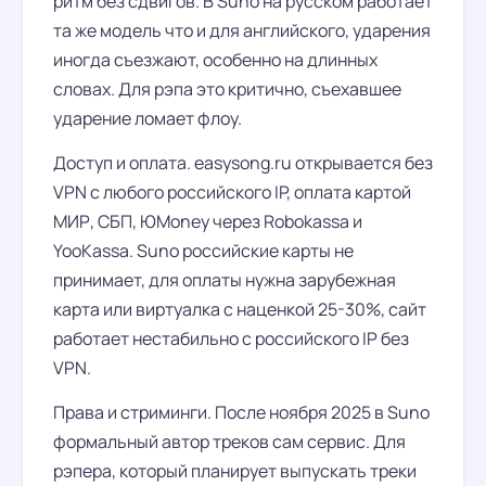
ритм без сдвигов. В Suno на русском работает
та же модель что и для английского, ударения
иногда съезжают, особенно на длинных
словах. Для рэпа это критично, съехавшее
ударение ломает флоу.
Доступ и оплата. easysong.ru открывается без
VPN с любого российского IP, оплата картой
МИР, СБП, ЮMoney через Robokassa и
YooKassa. Suno российские карты не
принимает, для оплаты нужна зарубежная
карта или виртуалка с наценкой 25-30%, сайт
работает нестабильно с российского IP без
VPN.
Права и стриминги. После ноября 2025 в Suno
формальный автор треков сам сервис. Для
рэпера, который планирует выпускать треки