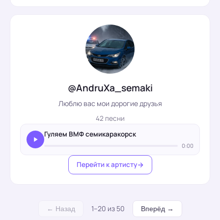
@AndruXa_semaki
Люблю вас мои дорогие друзья
42 песни
Гуляем ВМФ семикаракорск
0:00
Перейти к артисту
1–20 из 50
← Назад
Вперёд →