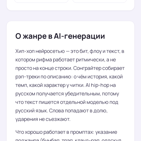
О жанре в AI-генерации
Хип-хоп нейросетью — это бит, флоу и текст, в
котором рифма работает ритмически, а не
просто на конце строки. Сонграйтер собирает
рэп-треки по описанию: о чём история, какой
темп, какой характер у читки. AI hip-hop на
русском получается убедительным, потому
что текст пишется отдельной моделью под
русский язык. Слова попадают в долю,
ударения не съезжают.
Что хорошо работает в промптах: указание
поджанра (бумбап, трэп, клауд-рэп, олдскул,