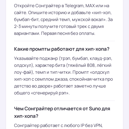
Откройте Сонграйтер в Telegram, МАХ или на
сайте. Опишите историю и добавьте «хип-хоп,
бумбап-бит, средний темп, мужской вокал». За
2-3 минуты получите готовый трек с двумя
вариантами. Первая песня без оплаты.
Какие промпты работают для хип-хопа?
Указывайте поджанр (трэп, бумбап, клауд-рэп,
олдскул), характер бита (тяжёлый 808, лёгкий
лоу-фай), темп и тип читки. Промпт «олдскул
хип-хоп с семплом джаза, спокойная читка про
детство во дворе» работает заметно лучше
общего «сгенерируй рэп».
Чем Сонграйтер отличается от Suno для
хип-хопа?
Сонграйтер работает с любого IP без VPN,