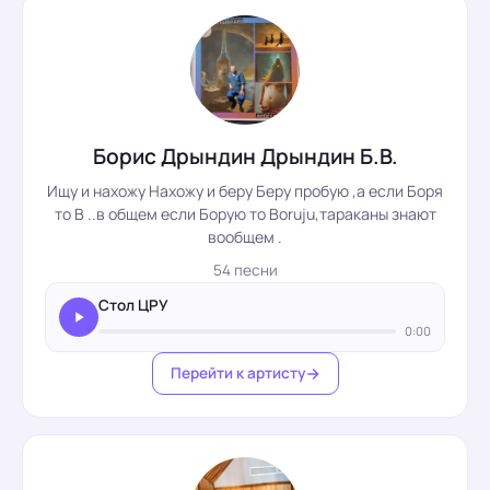
Борис Дрындин Дрындин Б.В.
Ищу и нахожу Нахожу и беру Беру пробую ,а если Боря
то В ..в общем если Борую то Вoruju,тараканы знают
вообщем .
54 песни
Стол ЦРУ
0:00
Перейти к артисту