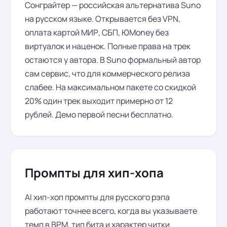
Сонграйтер — российская альтернатива Suno
на русском языке. Открывается без VPN,
оплата картой МИР, СБП, ЮMoney без
виртуалок и наценок. Полные права на трек
остаются у автора. В Suno формальный автор
сам сервис, что для коммерческого релиза
слабее. На максимальном пакете со скидкой
20% один трек выходит примерно от 12
рублей. Демо первой песни бесплатно.
Промпты для хип-хопа
AI хип-хоп промпты для русского рэпа
работают точнее всего, когда вы указываете
темп в BPM, тип бита и характер читки