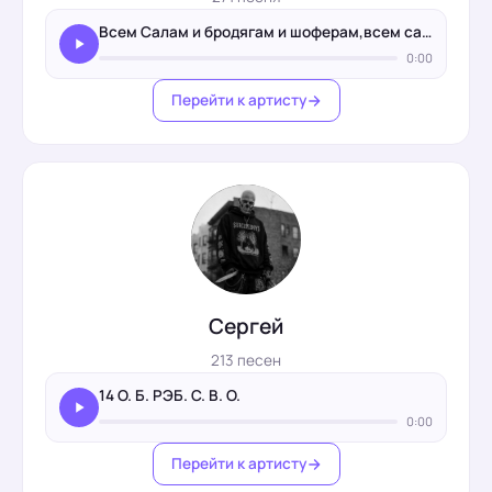
Всем Салам и бродягам и шоферам,всем салам Андрюха березин…
0:00
Перейти к артисту
Сергей
213 песен
14 О. Б. РЭБ. С. В. О.
0:00
Перейти к артисту