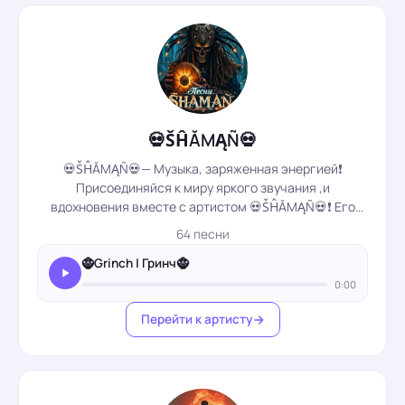
💀ŠĤĂMĄÑ💀
💀ŠĤĂMĄÑ💀— Музыка, заряженная энергией❗️
Присоединяйся к миру яркого звучания ,и
вдохновения вместе с артистом 💀ŠĤĂMĄÑ💀❗️ Его
творчество наполнено эмоциями, и Атмосферностью,
64 песни
способными...
🧌Grinch | Гринч🧌
0:00
Перейти к артисту