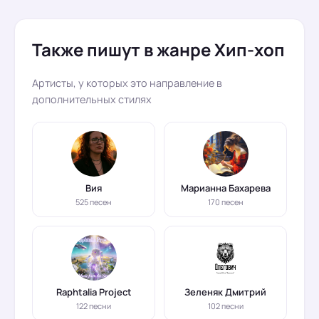
Также пишут в жанре Хип-хоп
Артисты, у которых это направление в
дополнительных стилях
Вия
Марианна Бахарева
525 песен
170 песен
Raphtalia Project
Зеленяк Дмитрий
122 песни
102 песни