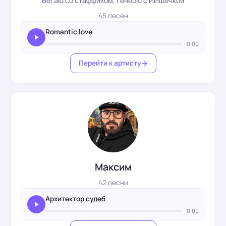
Бегаю со стаффиком, генерю с ИИшечкой
45 песен
Romantic love
0:00
Перейти к артисту
Максим
42 песни
Архитектор судеб
0:00