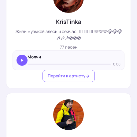
KrisTinka
Живи музыкой здесь и сейчас ❤️‍🔥❤️‍🔥❤️‍🔥🤘🫶🫶🫶🎧🎧🎧
🎶🎶🎶💿💿💿
77 песен
Молчи
0:00
Перейти к артисту