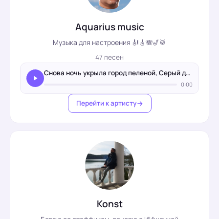
Aquarius music
Музыка для настроения 🎻🎸🪗🎷🥁
47 песен
Снова ночь укрыла город пеленой, Серый дождь стирает следы…
0:00
Перейти к артисту
Konst