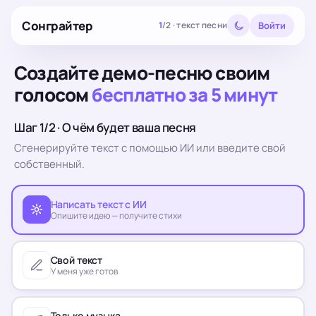
Сонграйтер
Войти
1
/
2
·
текст песни
Создайте демо-песню своим
голосом
бесплатно за 5 минут
Шаг 1/2 · О чём будет ваша песня
Сгенерируйте текст с помощью ИИ или введите свой
собственный.
Написать текст с ИИ
Опишите идею — получите стихи
Свой текст
У меня уже готов
Только музыка