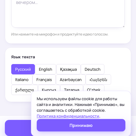
Или нажмите на микрофон и продиктуйте идею голосом.
Язык текста
Русский
English
Қазақша
Deutsch
Italiano
Français
Azərbaycan
Հայերեն
ქართული
Кыргыз
Татарча
Oʻzbek
Мы используем файлы cookie для работы
сайта и аналитики. Нажимая «Принимаю», вы
соглашаетесь с обработкой cookie.
Политика конфиденциальности
.
Принимаю
Сгенерировать текст