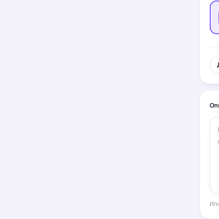
Оп
Или