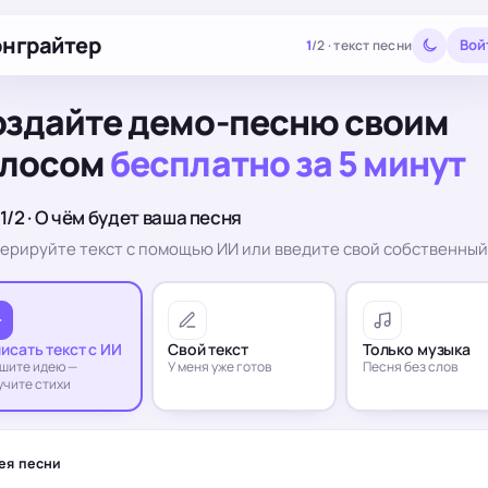
нграйтер
Вой
1
/
2
·
текст песни
здайте демо-песню своим
олосом
бесплатно за 5 минут
1/2 · О чём будет ваша песня
ерируйте текст с помощью ИИ или введите свой собственный
исать текст с ИИ
Свой текст
Только музыка
шите идею —
У меня уже готов
Песня без слов
учите стихи
ея песни