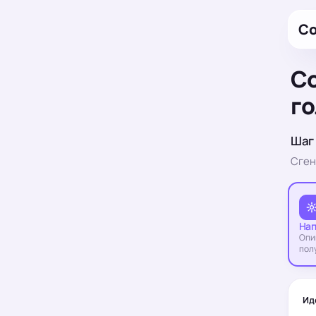
Со
Со
г
Шаг 
Сген
Нап
Опи
пол
Ид