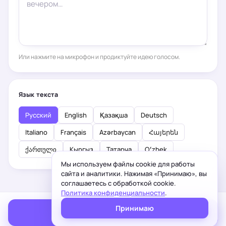
Или нажмите на микрофон и продиктуйте идею голосом.
Язык текста
Русский
English
Қазақша
Deutsch
Italiano
Français
Azərbaycan
Հայերեն
ქართული
Кыргыз
Татарча
Oʻzbek
Мы используем файлы cookie для работы
сайта и аналитики. Нажимая «Принимаю», вы
соглашаетесь с обработкой cookie.
Политика конфиденциальности
.
Принимаю
Сгенерировать текст