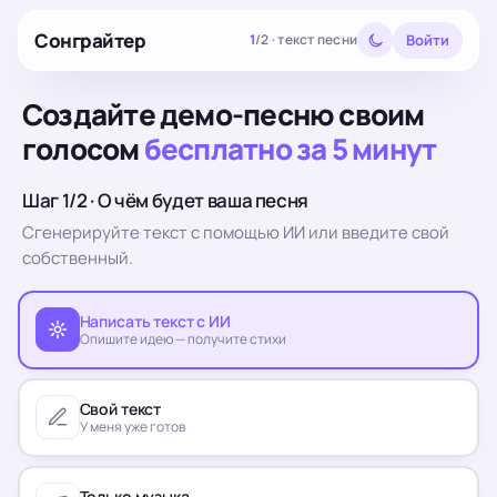
Сонграйтер
Войти
1
/
2
·
текст песни
Создайте демо-песню своим
голосом
бесплатно за 5 минут
Шаг 1/2 · О чём будет ваша песня
Сгенерируйте текст с помощью ИИ или введите свой
собственный.
Написать текст с ИИ
Опишите идею — получите стихи
Свой текст
У меня уже готов
Только музыка